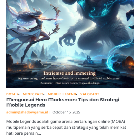
DOTA 2
MINECRAFT
MOBILE LEGEND
VALORANT
Menguasai Hero Marksman: Tips dan Strategi
Mobile Legends
admin@shadowgame.id
October 15, 2025
Mobile Legends adalah game arena pertarungan online (MOBA)
multipemain yang serba cepat dan strategis yang telah memikat
hati para pemain…