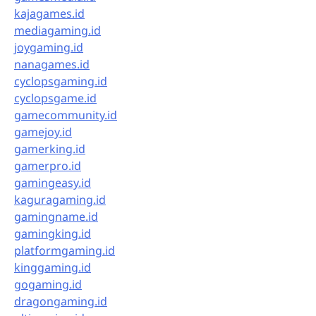
kajagames.id
mediagaming.id
joygaming.id
nanagames.id
cyclopsgaming.id
cyclopsgame.id
gamecommunity.id
gamejoy.id
gamerking.id
gamerpro.id
gamingeasy.id
kaguragaming.id
gamingname.id
gamingking.id
platformgaming.id
kinggaming.id
gogaming.id
dragongaming.id