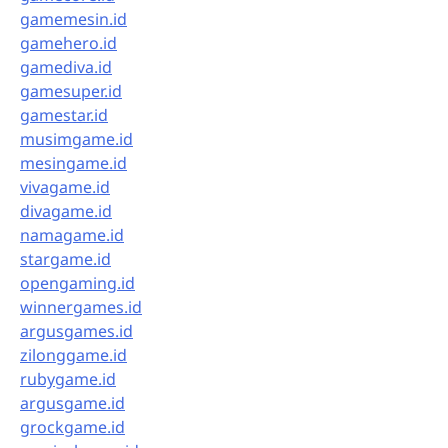
gamemesin.id
gamehero.id
gamediva.id
gamesuper.id
gamestar.id
musimgame.id
mesingame.id
vivagame.id
divagame.id
namagame.id
stargame.id
opengaming.id
winnergames.id
argusgames.id
zilonggame.id
rubygame.id
argusgame.id
grockgame.id