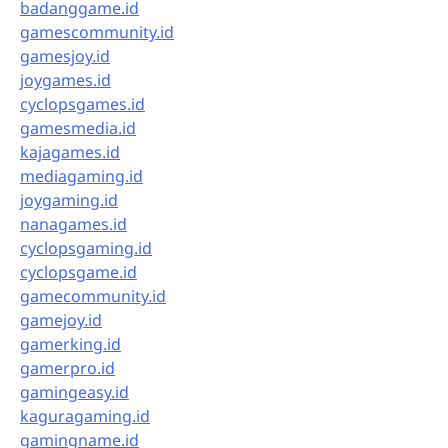
badanggame.id
gamescommunity.id
gamesjoy.id
joygames.id
cyclopsgames.id
gamesmedia.id
kajagames.id
mediagaming.id
joygaming.id
nanagames.id
cyclopsgaming.id
cyclopsgame.id
gamecommunity.id
gamejoy.id
gamerking.id
gamerpro.id
gamingeasy.id
kaguragaming.id
gamingname.id