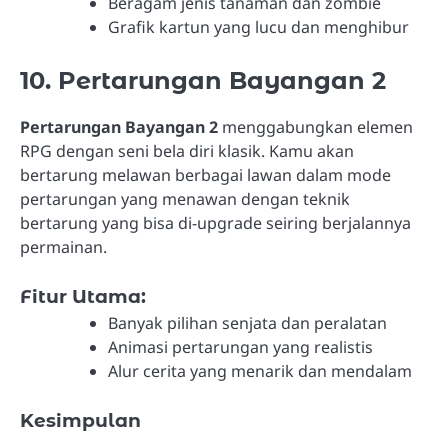
Beragam jenis tanaman dan zombie
Grafik kartun yang lucu dan menghibur
10. Pertarungan Bayangan 2
Pertarungan Bayangan 2
menggabungkan elemen
RPG dengan seni bela diri klasik. Kamu akan
bertarung melawan berbagai lawan dalam mode
pertarungan yang menawan dengan teknik
bertarung yang bisa di-upgrade seiring berjalannya
permainan.
Fitur Utama:
Banyak pilihan senjata dan peralatan
Animasi pertarungan yang realistis
Alur cerita yang menarik dan mendalam
Kesimpulan