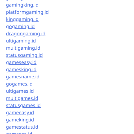
gamingking.id
platformgaming.id
kinggaming.id
gogaming.id
dragongaming.id
ultigaming.id
multigaming.id
statusgaming.id
gameseasy.id
gamesking.id
gamesname.id
gogames.id
ultigames.id
multigames.id
statusgames.id
gameeasy.id
gameking.id
gamestatus.id
gamepro.id