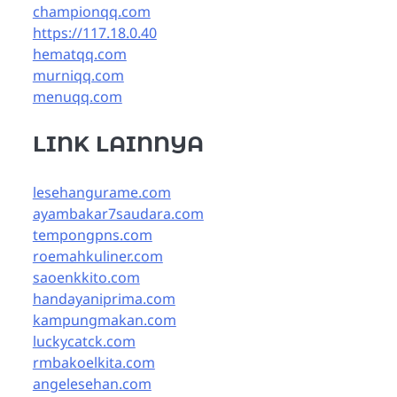
championqq.com
https://117.18.0.40
hematqq.com
murniqq.com
menuqq.com
LINK LAINNYA
lesehangurame.com
ayambakar7saudara.com
tempongpns.com
roemahkuliner.com
saoenkkito.com
handayaniprima.com
kampungmakan.com
luckycatck.com
rmbakoelkita.com
angelesehan.com