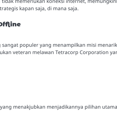
tidak memerlukan koneksi internet, memungkin
rategis kapan saja, di mana saja.
ffline
g sangat populer yang menampilkan misi menari
kan veteran melawan Tetracorp Corporation ya
n
n yang menakjubkan menjadikannya pilihan utam