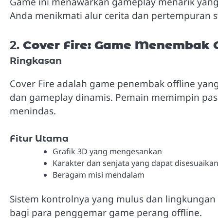
Game ini menawarkan gameplay menarik yang 
Anda menikmati alur cerita dan pertempuran st
2.
Cover Fire: Game Menembak O
Ringkasan
Cover Fire adalah game penembak offline yan
dan gameplay dinamis. Pemain memimpin pasu
menindas.
Fitur Utama
Grafik 3D yang mengesankan
Karakter dan senjata yang dapat disesuaika
Beragam misi mendalam
Sistem kontrolnya yang mulus dan lingkunga
bagi para penggemar game perang offline.