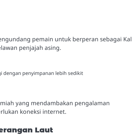
 mengundang pemain untuk berperan sebagai Kal
lawan penjajah asing.
i dengan penyimpanan lebih sedikit
si ilmiah yang mendambakan pengalaman
ukan koneksi internet.
erangan Laut