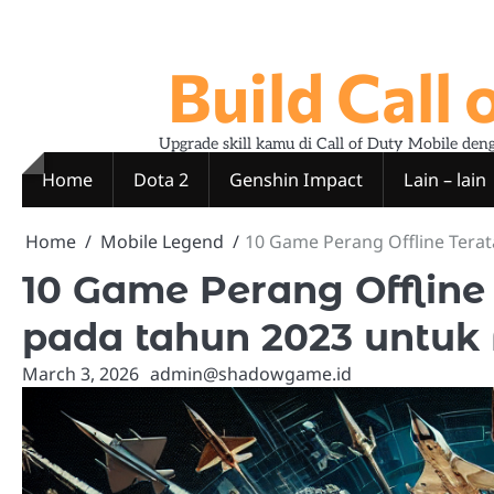
Skip
to
content
Build Call 
Upgrade skill kamu di Call of Duty Mobile deng
Home
Dota 2
Genshin Impact
Lain – lain
Home
Mobile Legend
10 Game Perang Offline Tera
10 Game Perang Offline
pada tahun 2023 untuk 
March 3, 2026
admin@shadowgame.id