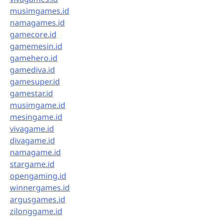
musimgames.id
namagames.id
gamecore.id
gamemesin.id
gamehero.id
gamediva.id
gamesuper.id
gamestar.id
musimgame.id
mesingame.id
vivagame.id
divagame.id
namagame.id
stargame.id
opengaming.id
winnergames.id
argusgames.id
zilonggame.id