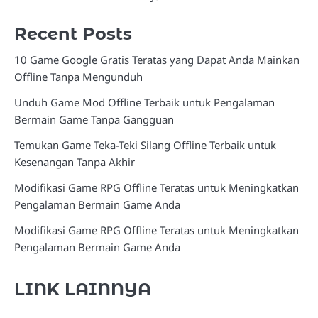
Recent Posts
10 Game Google Gratis Teratas yang Dapat Anda Mainkan
Offline Tanpa Mengunduh
Unduh Game Mod Offline Terbaik untuk Pengalaman
Bermain Game Tanpa Gangguan
Temukan Game Teka-Teki Silang Offline Terbaik untuk
Kesenangan Tanpa Akhir
Modifikasi Game RPG Offline Teratas untuk Meningkatkan
Pengalaman Bermain Game Anda
Modifikasi Game RPG Offline Teratas untuk Meningkatkan
Pengalaman Bermain Game Anda
LINK LAINNYA