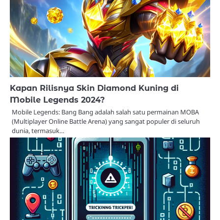
Kapan Rilisnya Skin Diamond Kuning di
Mobile Legends 2024?
Mobile Legends: Bang Bang adalah salah satu permainan MOBA
(Multiplayer Online Battle Arena) yang sangat populer di seluruh
dunia, termasuk…