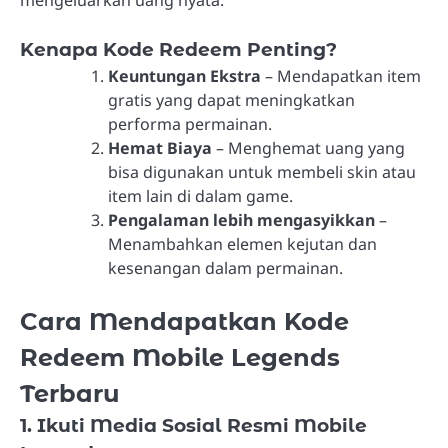
Kenapa Kode Redeem Penting?
Keuntungan Ekstra
– Mendapatkan item
gratis yang dapat meningkatkan
performa permainan.
Hemat Biaya
– Menghemat uang yang
bisa digunakan untuk membeli skin atau
item lain di dalam game.
Pengalaman lebih mengasyikkan
–
Menambahkan elemen kejutan dan
kesenangan dalam permainan.
Cara Mendapatkan Kode
Redeem Mobile Legends
Terbaru
1. Ikuti Media Sosial Resmi Mobile