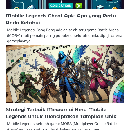
Mobile Legends Cheat Apk: Apa yang Perlu
Anda Ketahui
Mobile Legends: Bang Bang adalah salah satu game Battle Arena
(MOBA) multipemain paling populer di seluruh dunia, dipuji karena
gameplaynya…
Strategi Terbaik Mewarnai Hero Mobile
Legends untuk Menciptakan Tampilan Unik
Mobile Legends, sebuah game MOBA (Multiplayer Online Battle
Arena) yang sangat populer di kalangan gamer dunia,