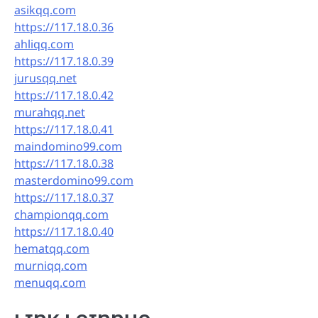
asikqq.com
https://117.18.0.36
ahliqq.com
https://117.18.0.39
jurusqq.net
https://117.18.0.42
murahqq.net
https://117.18.0.41
maindomino99.com
https://117.18.0.38
masterdomino99.com
https://117.18.0.37
championqq.com
https://117.18.0.40
hematqq.com
murniqq.com
menuqq.com