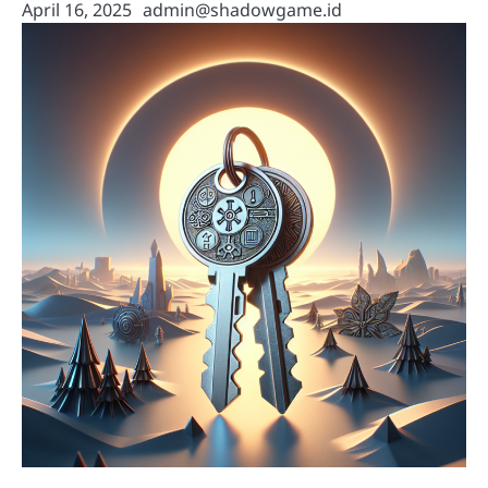
April 16, 2025
admin@shadowgame.id