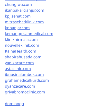
chungiwa.com
ikanbakarcianjur.com
kpjisehat.com
mitrasehatklinik.com
kpbanjar.com
kemanggisanmedical.com
kliniknirmala.com
nouvelleklinik.com
KainaHealth.com
shabirahusada.com
yadikacare.com
astaclinic.com
ibnusinalombok.com
grahamedicalkurdi.com
dyanzacare.com
griyabromoclinic.com
dominoqq