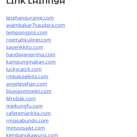
LINK LAINNYA
lesehangurame.com
ayambakar7saudara.com
tempongpns.com
roemahkuliner.com
saoenkkito.com
handayaniprima.com
kampungmakan.com
luckycatck.com
rmbakoelkita.com
angelesehan.com
bluejasminejkt.com
Mrobak.com
miekungfu.com
cafetemankita.com
rmjasabundo.com
mimoosajkt.com
kembangkawung.com