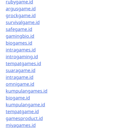
rubygame.id
argusgame.id
grockgame.id
survivalgame.id
safegame.id
gamingbio.id
biogames.id
intragames.id
introgaming.id
tempatgames.id
suaragame.id
intragame.id
omnigame.id
kumpulangames.id
biogame.id
kumpulangame.id
tempatgame.id
gamesproduct.id
miyagames.id