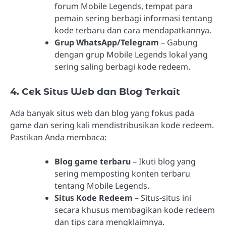
forum Mobile Legends, tempat para
pemain sering berbagi informasi tentang
kode terbaru dan cara mendapatkannya.
Grup WhatsApp/Telegram
– Gabung
dengan grup Mobile Legends lokal yang
sering saling berbagi kode redeem.
4. Cek Situs Web dan Blog Terkait
Ada banyak situs web dan blog yang fokus pada
game dan sering kali mendistribusikan kode redeem.
Pastikan Anda membaca:
Blog game terbaru
– Ikuti blog yang
sering memposting konten terbaru
tentang Mobile Legends.
Situs Kode Redeem
– Situs-situs ini
secara khusus membagikan kode redeem
dan tips cara mengklaimnya.