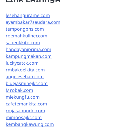
lesehangurame.com
ayambakar7saudara.com
tempongpns.com
roemahkuliner.com
saoenkkito.com
handayaniprima.com
kampungmakan.com
luckycatck.com
rmbakoelkita.com
angelesehan.com
bluejasminejkt.com
Mrobak.com
miekungfu.com
cafetemankita.com
rmjasabundo.com
mimoosajkt.com
kembangkawung.com