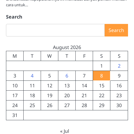
cara untuk…
Search
Search
August 2026
M
T
W
T
F
S
S
1
2
3
4
5
6
7
8
9
10
11
12
13
14
15
16
17
18
19
20
21
22
23
24
25
26
27
28
29
30
31
« Jul