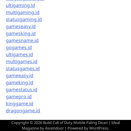
ultigaming.id
multigaming.id
statusgaming.id
gameseasy.id
gamesking.id
gamesname.id
gogames.id
ultigames.id
multigames.id
statusgames.id
gameeasy.id
gameking.id
gamestatus.id
gamepro.id
kinggame.id
dragongame.id
Copyright © 2026
Build Call of Duty Mobile Paling Dicari
| Ideal
Magazine by
Ascendoor
| Powered by
WordPress
.