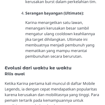
kerusakan burst dalam perkelahian tim.
Serangan bayangan (Ultimate):
Karina menargetkan satu lawan,
menangani kerusakan besar sambil
mengatur ulang cooldown keahliannya
jika target dihilangkan. Ultimate ini
membuatnya menjadi pembunuh yang
mematikan yang mampu merantai
pembunuhan secara berurutan.
Evolusi dari waktu ke waktu
Rilis awal
Ketika Karina pertama kali muncul di daftar Mobile
Legends, ia dengan cepat mendapatkan popularitas
karena kerusakan dan mobilitasnya yang tinggi. Para
pemain tertarik pada kemampuannya untuk