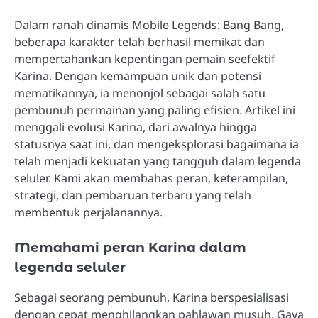
Dalam ranah dinamis Mobile Legends: Bang Bang,
beberapa karakter telah berhasil memikat dan
mempertahankan kepentingan pemain seefektif
Karina. Dengan kemampuan unik dan potensi
mematikannya, ia menonjol sebagai salah satu
pembunuh permainan yang paling efisien. Artikel ini
menggali evolusi Karina, dari awalnya hingga
statusnya saat ini, dan mengeksplorasi bagaimana ia
telah menjadi kekuatan yang tangguh dalam legenda
seluler. Kami akan membahas peran, keterampilan,
strategi, dan pembaruan terbaru yang telah
membentuk perjalanannya.
Memahami peran Karina dalam
legenda seluler
Sebagai seorang pembunuh, Karina berspesialisasi
dengan cepat menghilangkan pahlawan musuh. Gaya