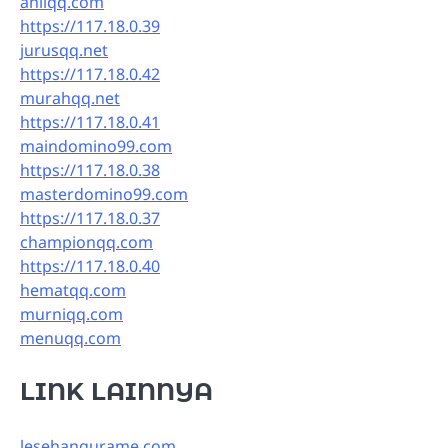
ahliqq.com
https://117.18.0.39
jurusqq.net
https://117.18.0.42
murahqq.net
https://117.18.0.41
maindomino99.com
https://117.18.0.38
masterdomino99.com
https://117.18.0.37
championqq.com
https://117.18.0.40
hematqq.com
murniqq.com
menuqq.com
LINK LAINNYA
lesehangurame.com