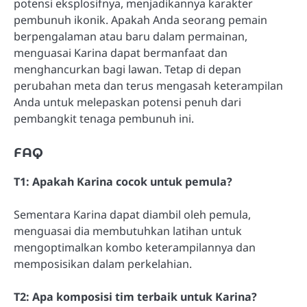
potensi eksplosifnya, menjadikannya karakter
pembunuh ikonik. Apakah Anda seorang pemain
berpengalaman atau baru dalam permainan,
menguasai Karina dapat bermanfaat dan
menghancurkan bagi lawan. Tetap di depan
perubahan meta dan terus mengasah keterampilan
Anda untuk melepaskan potensi penuh dari
pembangkit tenaga pembunuh ini.
FAQ
T1: Apakah Karina cocok untuk pemula?
Sementara Karina dapat diambil oleh pemula,
menguasai dia membutuhkan latihan untuk
mengoptimalkan kombo keterampilannya dan
memposisikan dalam perkelahian.
T2: Apa komposisi tim terbaik untuk Karina?