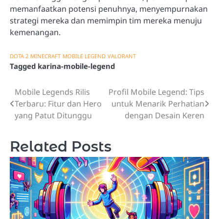
memanfaatkan potensi penuhnya, menyempurnakan
strategi mereka dan memimpin tim mereka menuju
kemenangan.
DOTA 2
MINECRAFT
MOBILE LEGEND
VALORANT
Tagged
karina-mobile-legend
Mobile Legends Rilis
Profil Mobile Legend: Tips
Post
Terbaru: Fitur dan Hero
untuk Menarik Perhatian
navigation
yang Patut Ditunggu
dengan Desain Keren
Related Posts