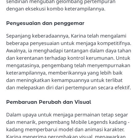
sendirian mengubah gelombang pertempuran
dengan eksekusi kombo keterampilannya.
Penyesuaian dan penggemar
Sepanjang keberadaannya, Karina telah mengalami
beberapa penyesuaian untuk menjaga kompetitifnya.
Awalnya, ia menghadapi tantangan dalam daya tahan
dan kerentanan terhadap kontrol kerumunan. Untuk
mengatasinya, pengembang telah menyempurnakan
keterampilannya, memberikannya yang lebih baik
dan meningkatkan kemampuannya untuk terlibat
dan melepaskan diri dari pertempuran secara efektif.
Pembaruan Perubah dan Visual
Dalam upaya untuk menjaga permainan tetap segar
dan menarik, pengembang Mobile Legends kadang -
kadang memperbarui model dan animasi karakter.
Karina menerima perombakan visual, menawarkan