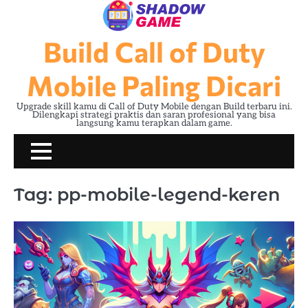
Skip
to
content
Build Call of Duty
Mobile Paling Dicari
Upgrade skill kamu di Call of Duty Mobile dengan Build terbaru ini.
Dilengkapi strategi praktis dan saran profesional yang bisa
langsung kamu terapkan dalam game.
Tag:
pp-mobile-legend-keren