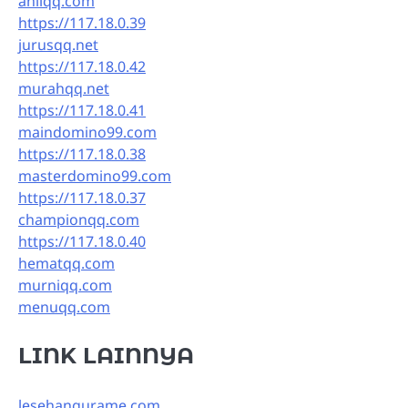
ahliqq.com
https://117.18.0.39
jurusqq.net
https://117.18.0.42
murahqq.net
https://117.18.0.41
maindomino99.com
https://117.18.0.38
masterdomino99.com
https://117.18.0.37
championqq.com
https://117.18.0.40
hematqq.com
murniqq.com
menuqq.com
LINK LAINNYA
lesehangurame.com