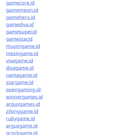
gamecore.id
gamemesin.id
gamehero.id
gamediva.id
gamesuper.id
gamestar.id
musimgame.id
mesingame.id
vivagame.id
divagame.id
namagame.id
stargame.id
opengaming.id
winnergames.id
argusgames.id
zilonggame.id
rubygame.id
argusgame.id
grockgame.id