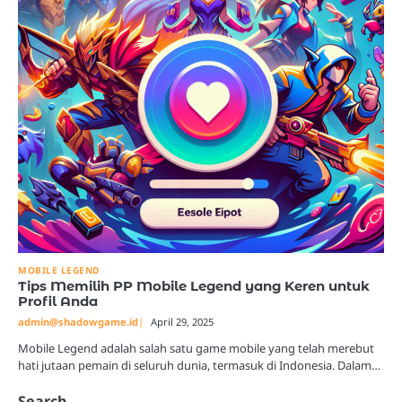
MOBILE LEGEND
Tips Memilih PP Mobile Legend yang Keren untuk
Profil Anda
admin@shadowgame.id
April 29, 2025
Mobile Legend adalah salah satu game mobile yang telah merebut
hati jutaan pemain di seluruh dunia, termasuk di Indonesia. Dalam…
Search