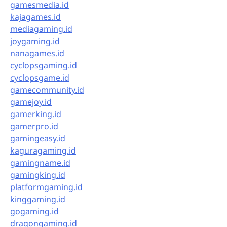
gamesmedia.id
kajagames.id
mediagaming.id
joygaming.id
nanagames.id
cyclopsgaming.id
cyclopsgame.id
gamecommunity.id
gamejoy.id
gamerking.id
gamerpro.id
gamingeasy.id
kaguragaming.id
gamingname.id
gamingking.id
platformgaming.id
kinggaming.id
gogaming.id
dragongaming.id