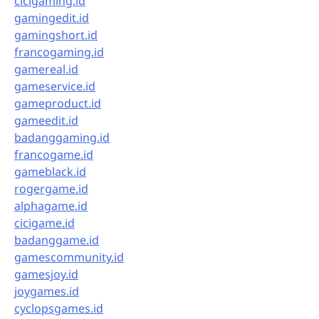
cicigaming.id
gamingedit.id
gamingshort.id
francogaming.id
gamereal.id
gameservice.id
gameproduct.id
gameedit.id
badanggaming.id
francogame.id
gameblack.id
rogergame.id
alphagame.id
cicigame.id
badanggame.id
gamescommunity.id
gamesjoy.id
joygames.id
cyclopsgames.id