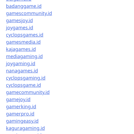
badanggame.id
gamescommunity.id
gamesjoy.id
joygames.id
cyclopsgames.id
gamesmedia.id
kajagames.id
mediagaming.id
joygaming.id
nanagames.id
cyclopsgaming.id
cyclopsgame.id
gamecommunity.id
gamejoy.id
gamerking.id
gamerpro.id
gamingeasy.id
kaguragaming.id