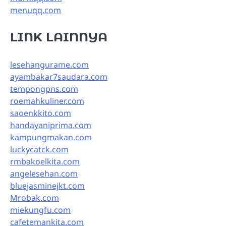
menuqq.com
LINK LAINNYA
lesehangurame.com
ayambakar7saudara.com
tempongpns.com
roemahkuliner.com
saoenkkito.com
handayaniprima.com
kampungmakan.com
luckycatck.com
rmbakoelkita.com
angelesehan.com
bluejasminejkt.com
Mrobak.com
miekungfu.com
cafetemankita.com