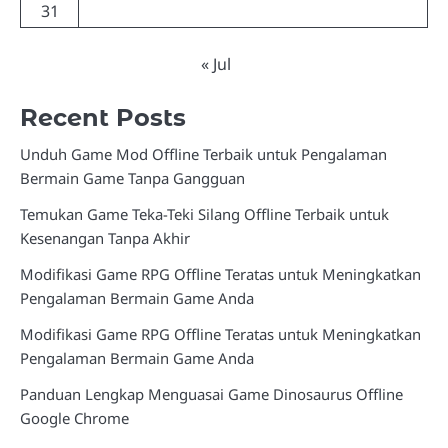
31
« Jul
Recent Posts
Unduh Game Mod Offline Terbaik untuk Pengalaman
Bermain Game Tanpa Gangguan
Temukan Game Teka-Teki Silang Offline Terbaik untuk
Kesenangan Tanpa Akhir
Modifikasi Game RPG Offline Teratas untuk Meningkatkan
Pengalaman Bermain Game Anda
Modifikasi Game RPG Offline Teratas untuk Meningkatkan
Pengalaman Bermain Game Anda
Panduan Lengkap Menguasai Game Dinosaurus Offline
Google Chrome