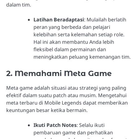
dalam tim.
Latihan Beradaptasi
: Mulailah berlatih
peran yang berbeda dan pelajari
kelebihan serta kelemahan setiap role.
Hal ini akan membantu Anda lebih
fleksibel dalam permainan dan
meningkatkan peluang kemenangan tim.
2. Memahami Meta Game
Meta game adalah situasi atau strategi yang paling
efektif dalam suatu patch atau musim. Mengetahui
meta terbaru di Mobile Legends dapat memberikan
keuntungan besar ketika bermain.
Ikuti Patch Notes
: Selalu ikuti
pembaruan game dan perhatikan