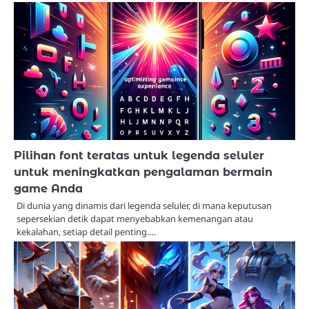
Pilihan font teratas untuk legenda seluler
untuk meningkatkan pengalaman bermain
game Anda
Di dunia yang dinamis dari legenda seluler, di mana keputusan
sepersekian detik dapat menyebabkan kemenangan atau
kekalahan, setiap detail penting.…