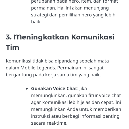
perubahan pada hero, item, dan format
permainan. Hal ini akan menunjang
strategi dan pemilihan hero yang lebih
baik.
3. Meningkatkan Komunikasi
Tim
Komunikasi tidak bisa dipandang sebelah mata
dalam Mobile Legends. Permainan ini sangat
bergantung pada kerja sama tim yang baik.
Gunakan Voice Chat
: Jika
memungkinkan, gunakan fitur voice chat
agar komunikasi lebih jelas dan cepat. Ini
memungkinkan Anda untuk memberikan
instruksi atau berbagi informasi penting
secara real-time.