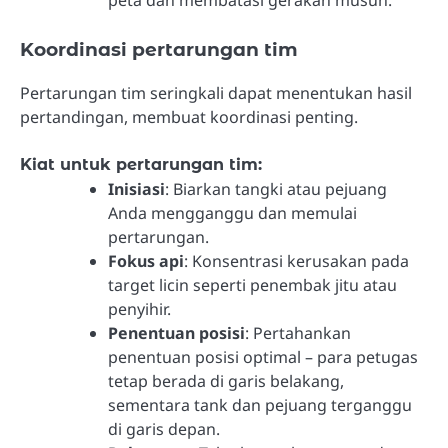
peta dan membatasi gerakan musuh.
Koordinasi pertarungan tim
Pertarungan tim seringkali dapat menentukan hasil
pertandingan, membuat koordinasi penting.
Kiat untuk pertarungan tim:
Inisiasi
: Biarkan tangki atau pejuang
Anda mengganggu dan memulai
pertarungan.
Fokus api
: Konsentrasi kerusakan pada
target licin seperti penembak jitu atau
penyihir.
Penentuan posisi
: Pertahankan
penentuan posisi optimal – para petugas
tetap berada di garis belakang,
sementara tank dan pejuang terganggu
di garis depan.