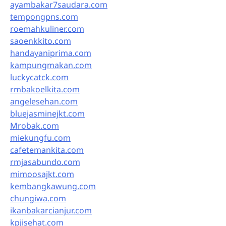
ayambakar7saudara.com
tempongpns.com
roemahkuliner.com
saoenkkito.com
handayaniprima.com
kampungmakan.com
luckycatck.com
rmbakoelkita.com
angelesehan.com
bluejasminejkt.com
Mrobak.com
miekungfu.com
cafetemankita.com
rmjasabundo.com
mimoosajkt.com
kembangkawung.com
chungiwa.com
ikanbakarcianjur.com
kpjisehat.com