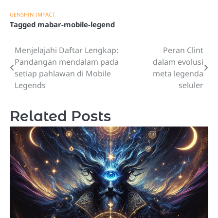
GENSHIN IMPACT
Tagged
mabar-mobile-legend
Menjelajahi Daftar Lengkap:
Peran Clint
Post
Pandangan mendalam pada
dalam evolusi
navigation
setiap pahlawan di Mobile
meta legenda
Legends
seluler
Related Posts