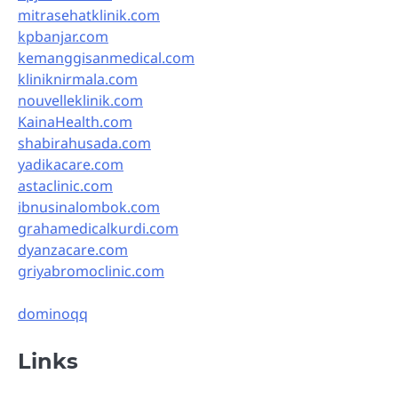
mitrasehatklinik.com
kpbanjar.com
kemanggisanmedical.com
kliniknirmala.com
nouvelleklinik.com
KainaHealth.com
shabirahusada.com
yadikacare.com
astaclinic.com
ibnusinalombok.com
grahamedicalkurdi.com
dyanzacare.com
griyabromoclinic.com
dominoqq
Links