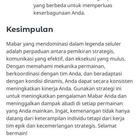
yang berbeda untuk memperluas
keserbagunaan Anda.
Kesimpulan
Mabar yang mendominasi dalam legenda seluler
adalah perpaduan antara pemikiran strategis,
komunikasi yang efektif, dan eksekusi yang mulus.
Dengan memahami mekanika permainan,
berkoordinasi dengan tim Anda, dan beradaptasi
dengan kondisi dinamis, Anda dapat secara konsisten
meningkatkan kinerja Anda. Gunakan strategi ini
untuk meningkatkan pengalaman Mabar Anda dan
meninggalkan dampak abadi di setiap permainan
yang Anda mainkan. Ingat, kemenangan tidak hanya
datang dari keterampilan individu tetapi dari kerja
tim epik dan kecemerlangan strategis. Selamat
bermain!