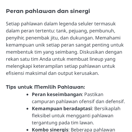
Peran pahlawan dan sinergi
Setiap pahlawan dalam legenda seluler termasuk
dalam peran tertentu: tank, pejuang, pembunuh,
penyihir, penembak jitu, dan dukungan. Memahami
kemampuan unik setiap peran sangat penting untuk
membentuk tim yang seimbang. Diskusikan dengan
rekan satu tim Anda untuk membuat lineup yang
melengkapi keterampilan setiap pahlawan untuk
efisiensi maksimal dan output kerusakan.
Tips untuk Memilih Pahlawan:
Peran keseimbangan
: Pastikan
campuran pahlawan ofensif dan defensif.
Kemampuan beradaptasi
: Bersikaplah
fleksibel untuk mengganti pahlawan
tergantung pada tim lawan.
Kombo sinergis
: Beberapa pahlawan