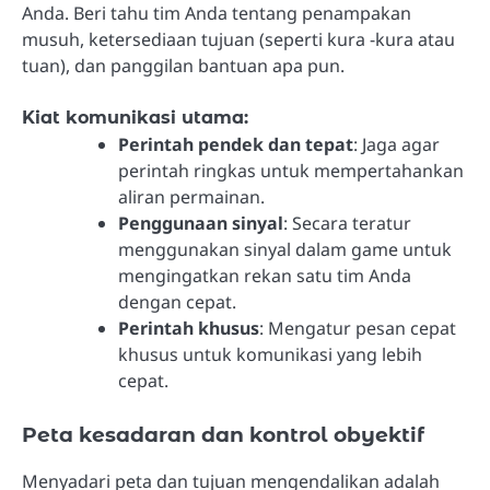
Anda. Beri tahu tim Anda tentang penampakan
musuh, ketersediaan tujuan (seperti kura -kura atau
tuan), dan panggilan bantuan apa pun.
Kiat komunikasi utama:
Perintah pendek dan tepat
: Jaga agar
perintah ringkas untuk mempertahankan
aliran permainan.
Penggunaan sinyal
: Secara teratur
menggunakan sinyal dalam game untuk
mengingatkan rekan satu tim Anda
dengan cepat.
Perintah khusus
: Mengatur pesan cepat
khusus untuk komunikasi yang lebih
cepat.
Peta kesadaran dan kontrol obyektif
Menyadari peta dan tujuan mengendalikan adalah