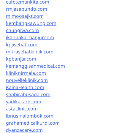
cafetemankita.com
rmjasabundo.com
mimoosajkt.com
kembangkawung.com
chungiwa.com
ikanbakarcianjur.com
kpjisehat.com
mitrasehatklinik.com
kpbanjar.com
kemanggisanmedical.com
kliniknirmala.com
nouvelleklinik.com
KainaHealth.com
shabirahusada.com
yadikacare.com
astaclinic.com
ibnusinalombok.com
grahamedicalkurdi.com
dyanzacare.com