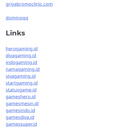
griyabromoclinic.com
dominoqq
Links
herogaming.id
divagaming.id
indogaming.id
namagaming.id
vivagaming.id
startgaming.id
statusgame.id
gameshero.id
gamesmesin.id
gamesindo.id
gamesdiva.id
gamessuper.id