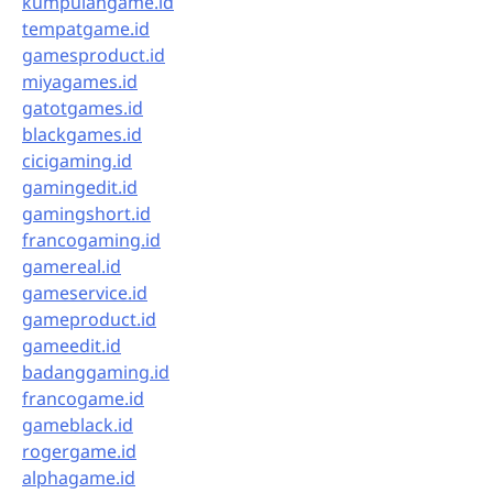
kumpulangame.id
tempatgame.id
gamesproduct.id
miyagames.id
gatotgames.id
blackgames.id
cicigaming.id
gamingedit.id
gamingshort.id
francogaming.id
gamereal.id
gameservice.id
gameproduct.id
gameedit.id
badanggaming.id
francogame.id
gameblack.id
rogergame.id
alphagame.id