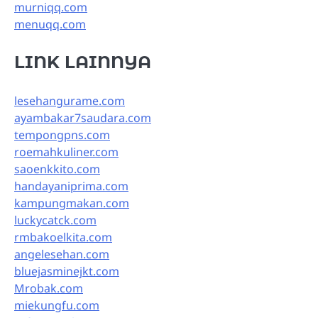
murniqq.com
menuqq.com
LINK LAINNYA
lesehangurame.com
ayambakar7saudara.com
tempongpns.com
roemahkuliner.com
saoenkkito.com
handayaniprima.com
kampungmakan.com
luckycatck.com
rmbakoelkita.com
angelesehan.com
bluejasminejkt.com
Mrobak.com
miekungfu.com