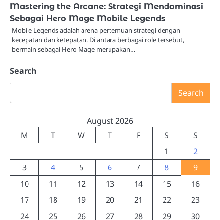
Mastering the Arcane: Strategi Mendominasi
Sebagai Hero Mage Mobile Legends
Mobile Legends adalah arena pertemuan strategi dengan
kecepatan dan ketepatan. Di antara berbagai role tersebut,
bermain sebagai Hero Mage merupakan…
Search
Search
August 2026
M
T
W
T
F
S
S
1
2
3
4
5
6
7
8
9
10
11
12
13
14
15
16
17
18
19
20
21
22
23
24
25
26
27
28
29
30