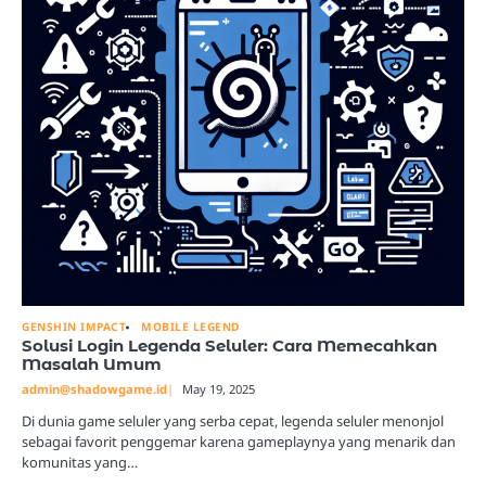
GENSHIN IMPACT
MOBILE LEGEND
Solusi Login Legenda Seluler: Cara Memecahkan
Masalah Umum
admin@shadowgame.id
May 19, 2025
Di dunia game seluler yang serba cepat, legenda seluler menonjol
sebagai favorit penggemar karena gameplaynya yang menarik dan
komunitas yang…