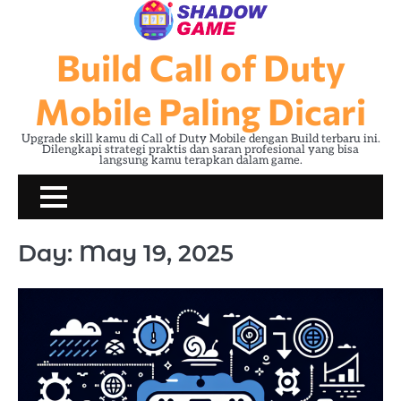
Skip
to
content
Build Call of Duty
Mobile Paling Dicari
Upgrade skill kamu di Call of Duty Mobile dengan Build terbaru ini.
Dilengkapi strategi praktis dan saran profesional yang bisa
langsung kamu terapkan dalam game.
Day:
May 19, 2025