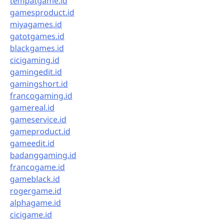
tempatgame.id
gamesproduct.id
miyagames.id
gatotgames.id
blackgames.id
cicigaming.id
gamingedit.id
gamingshort.id
francogaming.id
gamereal.id
gameservice.id
gameproduct.id
gameedit.id
badanggaming.id
francogame.id
gameblack.id
rogergame.id
alphagame.id
cicigame.id