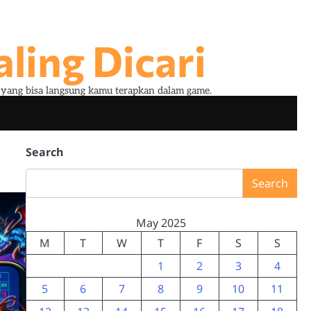
aling Dicari
al yang bisa langsung kamu terapkan dalam game.
Search
Search
May 2025
M
T
W
T
F
S
S
1
2
3
4
5
6
7
8
9
10
11