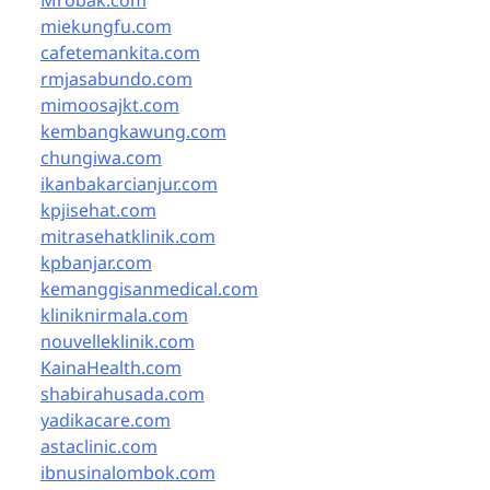
Mrobak.com
miekungfu.com
cafetemankita.com
rmjasabundo.com
mimoosajkt.com
kembangkawung.com
chungiwa.com
ikanbakarcianjur.com
kpjisehat.com
mitrasehatklinik.com
kpbanjar.com
kemanggisanmedical.com
kliniknirmala.com
nouvelleklinik.com
KainaHealth.com
shabirahusada.com
yadikacare.com
astaclinic.com
ibnusinalombok.com