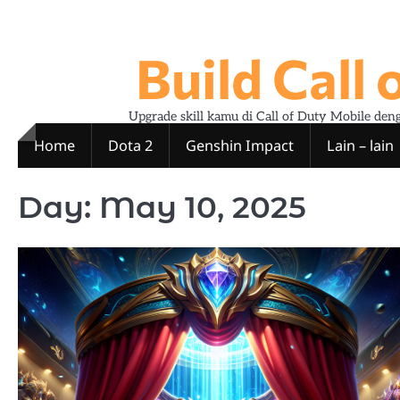
Skip
to
content
Build Call 
Upgrade skill kamu di Call of Duty Mobile deng
Home
Dota 2
Genshin Impact
Lain – lain
Day:
May 10, 2025