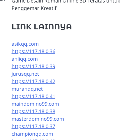
Game Desain Rumah Offline 3D Teratas untuk
Penggemar Kreatif
LINK LAINNYA
asikqq.com
https://117.18.0.36
ahliqq.com
https://117.18.0.39
jurusqq.net
https://117.18.0.42
murahqq.net
https://117.18.0.41
maindomino99.com
https://117.18.0.38
masterdomino99.com
https://117.18.0.37
championqq.com