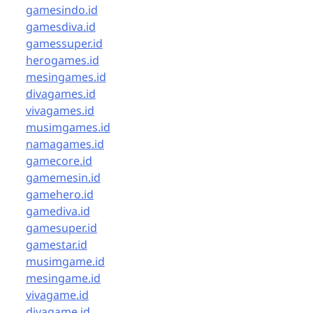
gamesindo.id
gamesdiva.id
gamessuper.id
herogames.id
mesingames.id
divagames.id
vivagames.id
musimgames.id
namagames.id
gamecore.id
gamemesin.id
gamehero.id
gamediva.id
gamesuper.id
gamestar.id
musimgame.id
mesingame.id
vivagame.id
divagame.id