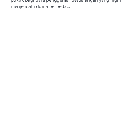
menjelajahi dunia berbeda…