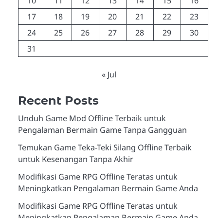
10
11
12
13
14
15
16
17
18
19
20
21
22
23
24
25
26
27
28
29
30
31
« Jul
Recent Posts
Unduh Game Mod Offline Terbaik untuk
Pengalaman Bermain Game Tanpa Gangguan
Temukan Game Teka-Teki Silang Offline Terbaik
untuk Kesenangan Tanpa Akhir
Modifikasi Game RPG Offline Teratas untuk
Meningkatkan Pengalaman Bermain Game Anda
Modifikasi Game RPG Offline Teratas untuk
Meningkatkan Pengalaman Bermain Game Anda