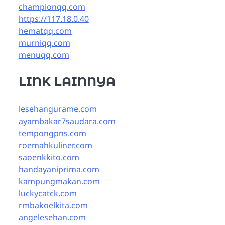
championqq.com
https://117.18.0.40
hematqq.com
murniqq.com
menuqq.com
LINK LAINNYA
lesehangurame.com
ayambakar7saudara.com
tempongpns.com
roemahkuliner.com
saoenkkito.com
handayaniprima.com
kampungmakan.com
luckycatck.com
rmbakoelkita.com
angelesehan.com