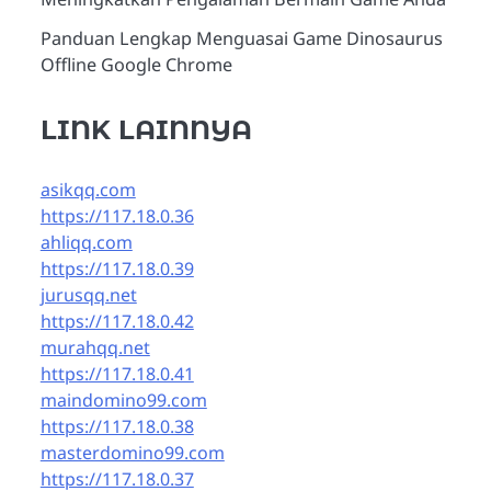
Panduan Lengkap Menguasai Game Dinosaurus
Offline Google Chrome
LINK LAINNYA
asikqq.com
https://117.18.0.36
ahliqq.com
https://117.18.0.39
jurusqq.net
https://117.18.0.42
murahqq.net
https://117.18.0.41
maindomino99.com
https://117.18.0.38
masterdomino99.com
https://117.18.0.37