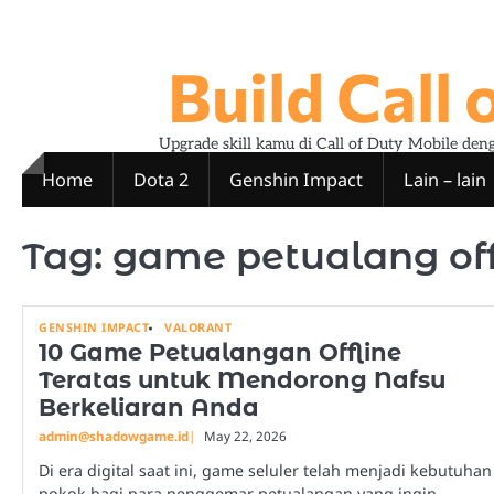
Skip
to
content
Build Call 
Upgrade skill kamu di Call of Duty Mobile deng
Home
Dota 2
Genshin Impact
Lain – lain
Tag:
game petualang off
GENSHIN IMPACT
VALORANT
10 Game Petualangan Offline
Teratas untuk Mendorong Nafsu
Berkeliaran Anda
admin@shadowgame.id
May 22, 2026
Di era digital saat ini, game seluler telah menjadi kebutuhan
pokok bagi para penggemar petualangan yang ingin