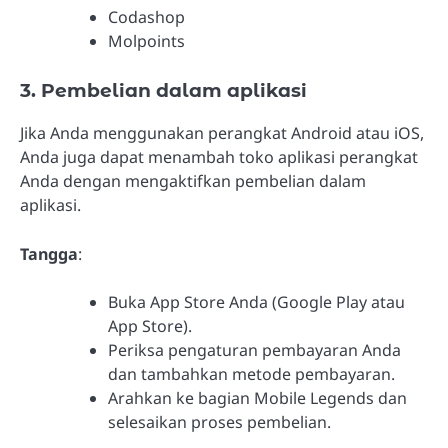
Codashop
Molpoints
3. Pembelian dalam aplikasi
Jika Anda menggunakan perangkat Android atau iOS,
Anda juga dapat menambah toko aplikasi perangkat
Anda dengan mengaktifkan pembelian dalam
aplikasi.
Tangga
:
Buka App Store Anda (Google Play atau
App Store).
Periksa pengaturan pembayaran Anda
dan tambahkan metode pembayaran.
Arahkan ke bagian Mobile Legends dan
selesaikan proses pembelian.