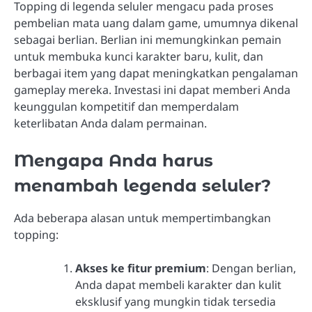
Topping di legenda seluler mengacu pada proses
pembelian mata uang dalam game, umumnya dikenal
sebagai berlian. Berlian ini memungkinkan pemain
untuk membuka kunci karakter baru, kulit, dan
berbagai item yang dapat meningkatkan pengalaman
gameplay mereka. Investasi ini dapat memberi Anda
keunggulan kompetitif dan memperdalam
keterlibatan Anda dalam permainan.
Mengapa Anda harus
menambah legenda seluler?
Ada beberapa alasan untuk mempertimbangkan
topping:
Akses ke fitur premium
: Dengan berlian,
Anda dapat membeli karakter dan kulit
eksklusif yang mungkin tidak tersedia