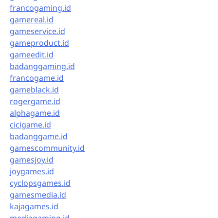
francogaming.id
gamereal.id
gameservice.id
gameproduct.id
gameedit.id
badanggaming.id
francogame.id
gameblack.id
rogergame.id
alphagame.id
cicigame.id
badanggame.id
gamescommunity.id
gamesjoy.id
joygames.id
cyclopsgames.id
gamesmedia.id
kajagames.id
mediagaming.id