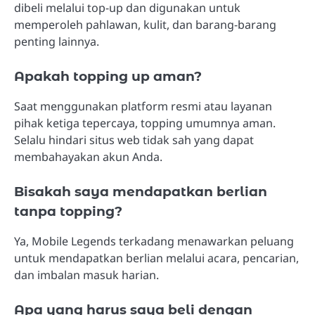
dibeli melalui top-up dan digunakan untuk
memperoleh pahlawan, kulit, dan barang-barang
penting lainnya.
Apakah topping up aman?
Saat menggunakan platform resmi atau layanan
pihak ketiga tepercaya, topping umumnya aman.
Selalu hindari situs web tidak sah yang dapat
membahayakan akun Anda.
Bisakah saya mendapatkan berlian
tanpa topping?
Ya, Mobile Legends terkadang menawarkan peluang
untuk mendapatkan berlian melalui acara, pencarian,
dan imbalan masuk harian.
Apa yang harus saya beli dengan