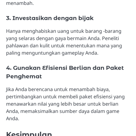
menambah.
3. Investasikan dengan bijak
Hanya menghabiskan uang untuk barang -barang
yang selaras dengan gaya bermain Anda. Peneliti
pahlawan dan kulit untuk menentukan mana yang
paling menguntungkan gameplay Anda.
4. Gunakan Efisiensi Berlian dan Paket
Penghemat
Jika Anda berencana untuk menambah biaya,
pertimbangkan untuk membeli paket efisiensi yang
menawarkan nilai yang lebih besar untuk berlian
Anda, memaksimalkan sumber daya dalam game
Anda.
Kesimpulan