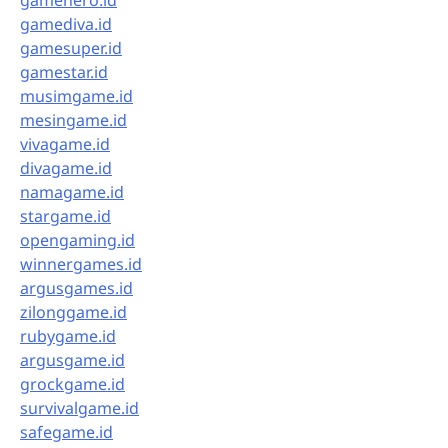
gamediva.id
gamesuper.id
gamestar.id
musimgame.id
mesingame.id
vivagame.id
divagame.id
namagame.id
stargame.id
opengaming.id
winnergames.id
argusgames.id
zilonggame.id
rubygame.id
argusgame.id
grockgame.id
survivalgame.id
safegame.id