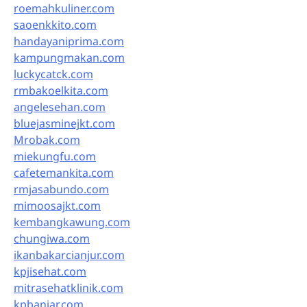
roemahkuliner.com
saoenkkito.com
handayaniprima.com
kampungmakan.com
luckycatck.com
rmbakoelkita.com
angelesehan.com
bluejasminejkt.com
Mrobak.com
miekungfu.com
cafetemankita.com
rmjasabundo.com
mimoosajkt.com
kembangkawung.com
chungiwa.com
ikanbakarcianjur.com
kpjisehat.com
mitrasehatklinik.com
kpbanjar.com