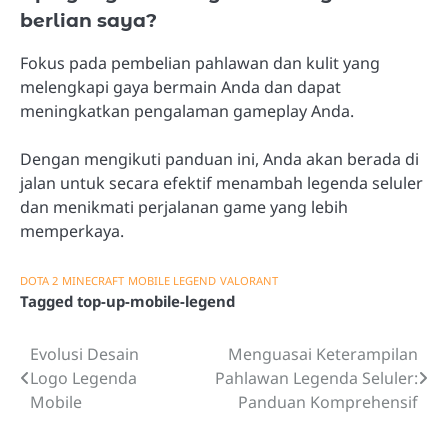
berlian saya?
Fokus pada pembelian pahlawan dan kulit yang
melengkapi gaya bermain Anda dan dapat
meningkatkan pengalaman gameplay Anda.
Dengan mengikuti panduan ini, Anda akan berada di
jalan untuk secara efektif menambah legenda seluler
dan menikmati perjalanan game yang lebih
memperkaya.
DOTA 2
MINECRAFT
MOBILE LEGEND
VALORANT
Tagged
top-up-mobile-legend
Evolusi Desain
Menguasai Keterampilan
Post
Logo Legenda
Pahlawan Legenda Seluler:
navigation
Mobile
Panduan Komprehensif