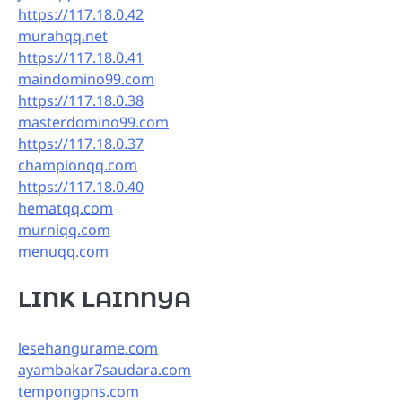
https://117.18.0.42
murahqq.net
https://117.18.0.41
maindomino99.com
https://117.18.0.38
masterdomino99.com
https://117.18.0.37
championqq.com
https://117.18.0.40
hematqq.com
murniqq.com
menuqq.com
LINK LAINNYA
lesehangurame.com
ayambakar7saudara.com
tempongpns.com