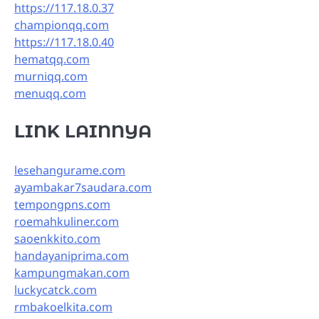
https://117.18.0.37
championqq.com
https://117.18.0.40
hematqq.com
murniqq.com
menuqq.com
LINK LAINNYA
lesehangurame.com
ayambakar7saudara.com
tempongpns.com
roemahkuliner.com
saoenkkito.com
handayaniprima.com
kampungmakan.com
luckycatck.com
rmbakoelkita.com