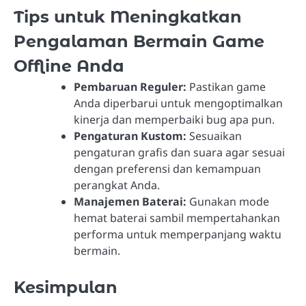
Tips untuk Meningkatkan
Pengalaman Bermain Game
Offline Anda
Pembaruan Reguler:
Pastikan game
Anda diperbarui untuk mengoptimalkan
kinerja dan memperbaiki bug apa pun.
Pengaturan Kustom:
Sesuaikan
pengaturan grafis dan suara agar sesuai
dengan preferensi dan kemampuan
perangkat Anda.
Manajemen Baterai:
Gunakan mode
hemat baterai sambil mempertahankan
performa untuk memperpanjang waktu
bermain.
Kesimpulan