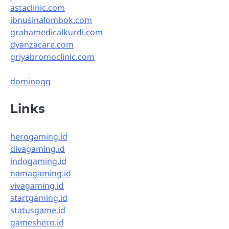
astaclinic.com
ibnusinalombok.com
grahamedicalkurdi.com
dyanzacare.com
griyabromoclinic.com
dominoqq
Links
herogaming.id
divagaming.id
indogaming.id
namagaming.id
vivagaming.id
startgaming.id
statusgame.id
gameshero.id