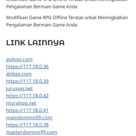
Pengalaman Bermain Game Anda
Modifikasi Game RPG Offline Teratas untuk Meningkatkan
Pengalaman Bermain Game Anda
LINK LAINNYA
asikqq.com
https://117.18.0.36
ahliqq.com
https://117.18.0.39
jurusqq.net
https://117.18.0.42
murahqq.net
https://117.18.0.41
maindomino99.com
https://117.18.0.38
masterdomino99.com