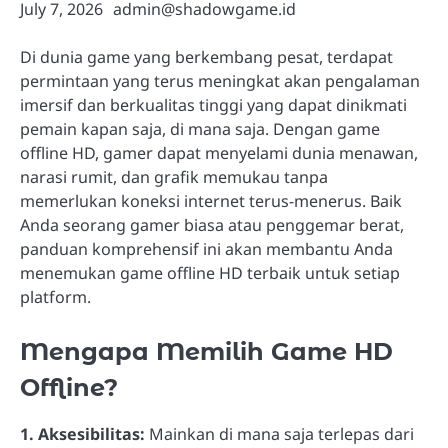
July 7, 2026
admin@shadowgame.id
Di dunia game yang berkembang pesat, terdapat
permintaan yang terus meningkat akan pengalaman
imersif dan berkualitas tinggi yang dapat dinikmati
pemain kapan saja, di mana saja. Dengan game
offline HD, gamer dapat menyelami dunia menawan,
narasi rumit, dan grafik memukau tanpa
memerlukan koneksi internet terus-menerus. Baik
Anda seorang gamer biasa atau penggemar berat,
panduan komprehensif ini akan membantu Anda
menemukan game offline HD terbaik untuk setiap
platform.
Mengapa Memilih Game HD
Offline?
1. Aksesibilitas:
Mainkan di mana saja terlepas dari