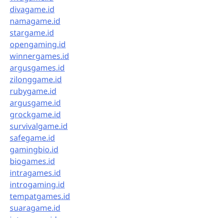
divagame.id
namagame.id
stargame.id
opengaming.id
winnergames.id
argusgames.id
zilonggame.id
rubygame.id
argusgame.id
grockgame.id
survivalgame.id
safegame.id
gamingbio.id
biogames.id
intragames.id
introgaming.id
tempatgames.id
suaragame.id