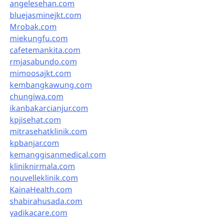
angelesehan.com
bluejasminejkt.com
Mrobak.com
miekungfu.com
cafetemankita.com
rmjasabundo.com
mimoosajkt.com
kembangkawung.com
chungiwa.com
ikanbakarcianjur.com
kpjisehat.com
mitrasehatklinik.com
kpbanjar.com
kemanggisanmedical.com
kliniknirmala.com
nouvelleklinik.com
KainaHealth.com
shabirahusada.com
yadikacare.com