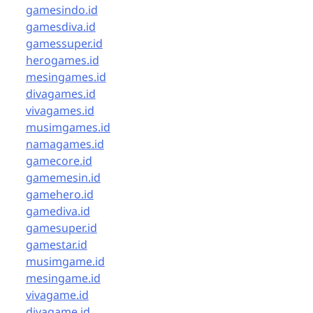
gamesindo.id
gamesdiva.id
gamessuper.id
herogames.id
mesingames.id
divagames.id
vivagames.id
musimgames.id
namagames.id
gamecore.id
gamemesin.id
gamehero.id
gamediva.id
gamesuper.id
gamestar.id
musimgame.id
mesingame.id
vivagame.id
divagame.id