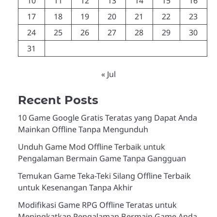
10
11
12
13
14
15
16
17
18
19
20
21
22
23
24
25
26
27
28
29
30
31
« Jul
Recent Posts
10 Game Google Gratis Teratas yang Dapat Anda
Mainkan Offline Tanpa Mengunduh
Unduh Game Mod Offline Terbaik untuk
Pengalaman Bermain Game Tanpa Gangguan
Temukan Game Teka-Teki Silang Offline Terbaik
untuk Kesenangan Tanpa Akhir
Modifikasi Game RPG Offline Teratas untuk
Meningkatkan Pengalaman Bermain Game Anda