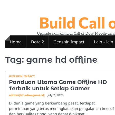
Skip
to
content
Build Call 
Upgrade skill kamu di Call of Duty Mobile deng
Home
Dota 2
Genshin Impact
Lain – lain
Tag:
game hd offline
GENSHIN IMPACT
Panduan Utama Game Offline HD
Terbaik untuk Setiap Gamer
admin@shadowgame.id
July 7, 2026
Di dunia game yang berkembang pesat, terdapat
permintaan yang terus meningkat akan pengalaman imersif
dan berkualitas tinggi yang dapat dinikmati…