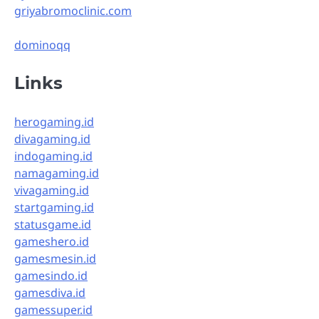
griyabromoclinic.com
dominoqq
Links
herogaming.id
divagaming.id
indogaming.id
namagaming.id
vivagaming.id
startgaming.id
statusgame.id
gameshero.id
gamesmesin.id
gamesindo.id
gamesdiva.id
gamessuper.id