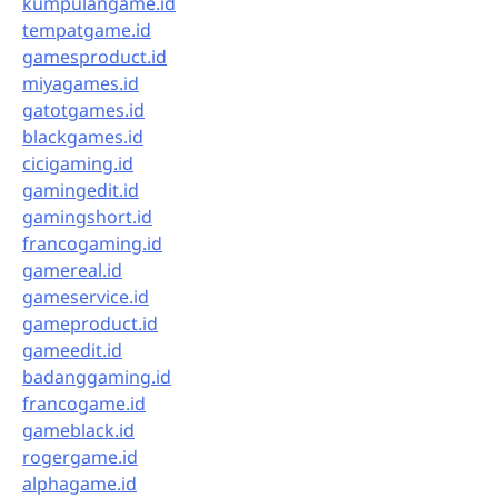
kumpulangame.id
tempatgame.id
gamesproduct.id
miyagames.id
gatotgames.id
blackgames.id
cicigaming.id
gamingedit.id
gamingshort.id
francogaming.id
gamereal.id
gameservice.id
gameproduct.id
gameedit.id
badanggaming.id
francogame.id
gameblack.id
rogergame.id
alphagame.id