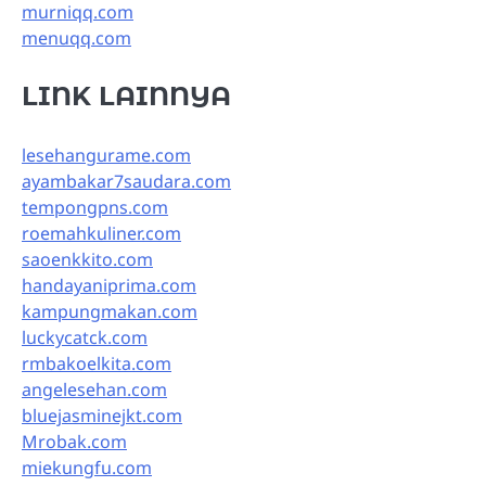
murniqq.com
menuqq.com
LINK LAINNYA
lesehangurame.com
ayambakar7saudara.com
tempongpns.com
roemahkuliner.com
saoenkkito.com
handayaniprima.com
kampungmakan.com
luckycatck.com
rmbakoelkita.com
angelesehan.com
bluejasminejkt.com
Mrobak.com
miekungfu.com