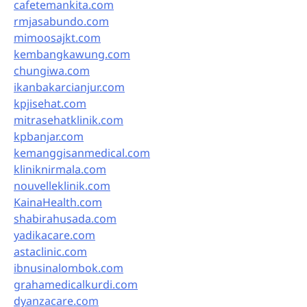
cafetemankita.com
rmjasabundo.com
mimoosajkt.com
kembangkawung.com
chungiwa.com
ikanbakarcianjur.com
kpjisehat.com
mitrasehatklinik.com
kpbanjar.com
kemanggisanmedical.com
kliniknirmala.com
nouvelleklinik.com
KainaHealth.com
shabirahusada.com
yadikacare.com
astaclinic.com
ibnusinalombok.com
grahamedicalkurdi.com
dyanzacare.com