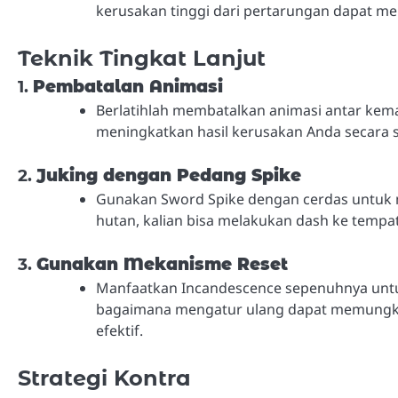
kerusakan tinggi dari pertarungan dapat m
Teknik Tingkat Lanjut
1.
Pembatalan Animasi
Berlatihlah membatalkan animasi antar kem
meningkatkan hasil kerusakan Anda secara s
2.
Juking dengan Pedang Spike
Gunakan Sword Spike dengan cerdas untuk
hutan, kalian bisa melakukan dash ke tempat
3.
Gunakan Mekanisme Reset
Manfaatkan Incandescence sepenuhnya unt
bagaimana mengatur ulang dapat memungkink
efektif.
Strategi Kontra