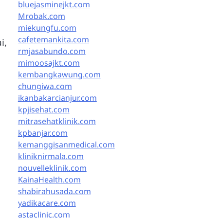
bluejasminejkt.com
Mrobak.com
miekungfu.com
cafetemankita.com
i,
rmjasabundo.com
mimoosajkt.com
kembangkawung.com
chungiwa.com
ikanbakarcianjur.com
kpjisehat.com
mitrasehatklinik.com
kpbanjar.com
kemanggisanmedical.com
kliniknirmala.com
nouvelleklinik.com
KainaHealth.com
shabirahusada.com
yadikacare.com
astaclinic.com