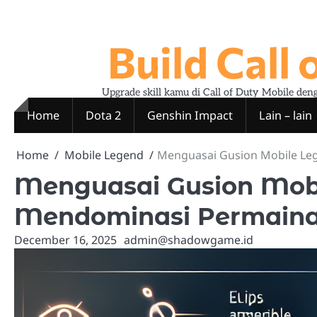
Skip
to
content
Build Call 
Upgrade skill kamu di Call of Duty Mobile deng
Home
Dota 2
Genshin Impact
Lain – lain
Home
Mobile Legend
Menguasai Gusion Mobile Leg
Menguasai Gusion Mobil
Mendominasi Permain
December 16, 2025
admin@shadowgame.id