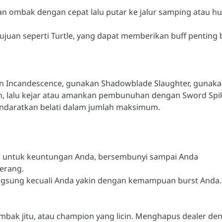
 ombak dengan cepat lalu putar ke jalur samping atau h
uan seperti Turtle, yang dapat memberikan buff penting 
an Incandescence, gunakan Shadowblade Slaughter, gunak
n, lalu kejar atau amankan pembunuhan dengan Sword Spi
ndaratkan belati dalam jumlah maksimum.
 untuk keuntungan Anda, bersembunyi sampai Anda
erang.
 langsung kecuali Anda yakin dengan kemampuan burst Anda.
ak jitu, atau champion yang licin. Menghapus dealer de