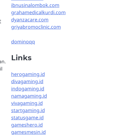
ibnusinalombok.com
grahamedicalkurdi.com
dyanzacare.com
t
griyabromoclinic.com
dominoqq
Links
an.
l
herogaming.id
divagaming.id
indogaming.id
namagaming.id
vivagaming.id
startgaming.id
statusgame.id
gameshero.id
gamesmesin.id