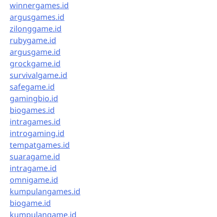
winnergames.id
argusgames.id
zilonggame.id
rubygame.id
argusgame.id
grockgame.id
survivalgame.id
safegame.id
gamingbio.id
biogames.id
intragames.id
introgaming.id
tempatgames.id
suaragame.id
intragame.id
omnigame.id
kumpulangames.id
biogame.id
kumpulangame.id