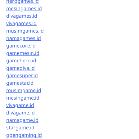
herogames.id
mesingames.id
divagames.id
vivagames.id
musimgames.id
namagames.id
gamecore.id
gamemesin.id
gamehero.id
gamediva.id
gamesuper.id
gamestar.id
musimgame.id
mesingame.id
vivagame.id
divagame.id
namagame.id
stargame.id
opengaming.id