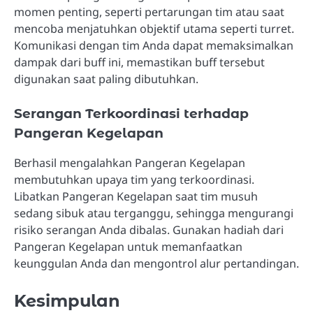
momen penting, seperti pertarungan tim atau saat
mencoba menjatuhkan objektif utama seperti turret.
Komunikasi dengan tim Anda dapat memaksimalkan
dampak dari buff ini, memastikan buff tersebut
digunakan saat paling dibutuhkan.
Serangan Terkoordinasi terhadap
Pangeran Kegelapan
Berhasil mengalahkan Pangeran Kegelapan
membutuhkan upaya tim yang terkoordinasi.
Libatkan Pangeran Kegelapan saat tim musuh
sedang sibuk atau terganggu, sehingga mengurangi
risiko serangan Anda dibalas. Gunakan hadiah dari
Pangeran Kegelapan untuk memanfaatkan
keunggulan Anda dan mengontrol alur pertandingan.
Kesimpulan