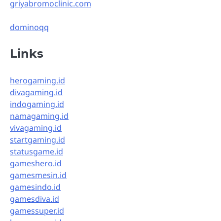
griyabromoclinic.com
dominoqq
Links
herogaming.id
divagaming.id
indogaming.id
namagaming.id
vivagaming.id
startgaming.id
statusgame.id
gameshero.id
gamesmesin.id
gamesindo.id
gamesdiva.id
gamessuper.id