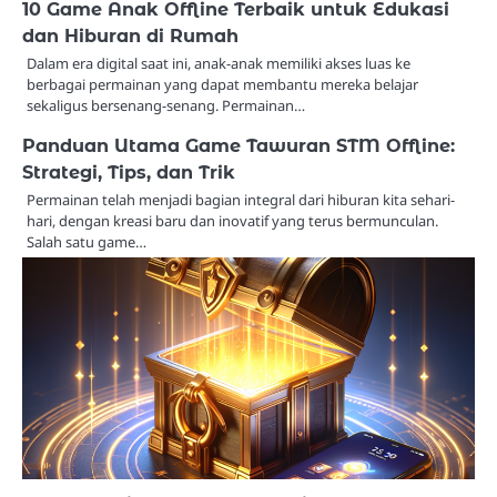
10 Game Anak Offline Terbaik untuk Edukasi
dan Hiburan di Rumah
Dalam era digital saat ini, anak-anak memiliki akses luas ke
berbagai permainan yang dapat membantu mereka belajar
sekaligus bersenang-senang. Permainan…
Panduan Utama Game Tawuran STM Offline:
Strategi, Tips, dan Trik
Permainan telah menjadi bagian integral dari hiburan kita sehari-
hari, dengan kreasi baru dan inovatif yang terus bermunculan.
Salah satu game…