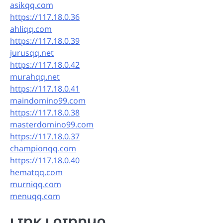
asikqq.com
https://117.18.0.36
ahliqq.com
https://117.18.0.39
jurusqq.net
https://117.18.0.42
murahqq.net
https://117.18.0.41
maindomino99.com
https://117.18.0.38
masterdomino99.com
https://117.18.0.37
championqq.com
https://117.18.0.40
hematqq.com
murniqq.com
menuqq.com
LINK LAINNYA