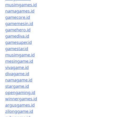
musimgames.id
namagames.id
gamecore.id
gamemesin.id
gamehero.id
gamediva.id
gamesuper.id
gamestar.id
musimgame.id
mesingame.id
vivagame.id
divagame.id
namagame.id
stargame.id
opengaming.id
winnergames.id
argusgames.id
zilonggame.id