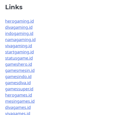
Links
herogaming.id
divagaming.id
indogaming.id
namagaming.id
vivagaming.id
startgaming.id
statusgame.id
gameshero.id
gamesmesin.id
gamesindo.id
gamesdiva.id
gamessuper.id
herogames.id
mesingames.id
divagames.id
vivagames.id