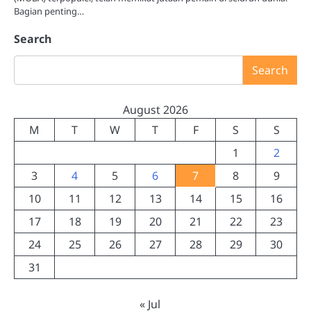
Bagian penting…
Search
Search
August 2026
M
T
W
T
F
S
S
1
2
3
4
5
6
7
8
9
10
11
12
13
14
15
16
17
18
19
20
21
22
23
24
25
26
27
28
29
30
31
« Jul