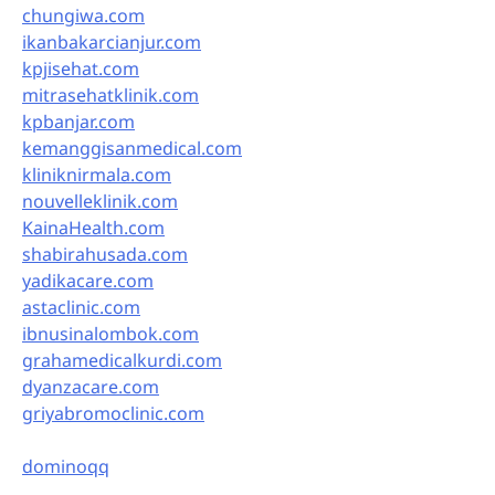
chungiwa.com
ikanbakarcianjur.com
kpjisehat.com
mitrasehatklinik.com
kpbanjar.com
kemanggisanmedical.com
kliniknirmala.com
nouvelleklinik.com
KainaHealth.com
shabirahusada.com
yadikacare.com
astaclinic.com
ibnusinalombok.com
grahamedicalkurdi.com
dyanzacare.com
griyabromoclinic.com
dominoqq