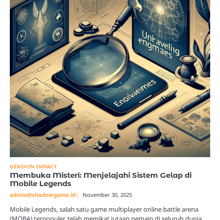
GENSHIN IMPACT
Membuka Misteri: Menjelajahi Sistem Gelap di
Mobile Legends
admin@shadowgame.id
November 30, 2025
Mobile Legends, salah satu game multiplayer online battle arena
(MOBA) terpopuler, telah memikat jutaan pemain di seluruh dunia.