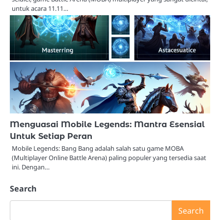
untuk acara 11.11…
Menguasai Mobile Legends: Mantra Esensial
Untuk Setiap Peran
Mobile Legends: Bang Bang adalah salah satu game MOBA
(Multiplayer Online Battle Arena) paling populer yang tersedia saat
ini. Dengan…
Search
Search