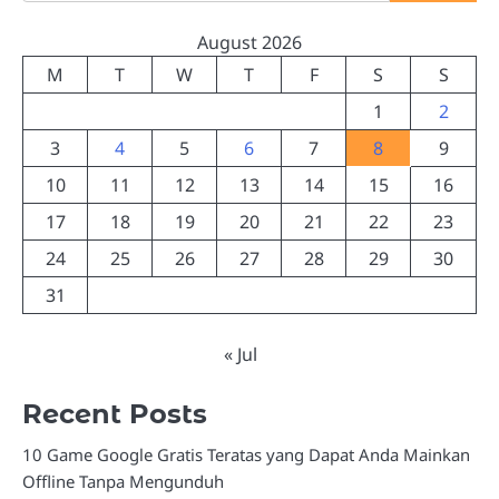
August 2026
M
T
W
T
F
S
S
1
2
3
4
5
6
7
8
9
10
11
12
13
14
15
16
17
18
19
20
21
22
23
24
25
26
27
28
29
30
31
« Jul
Recent Posts
10 Game Google Gratis Teratas yang Dapat Anda Mainkan
Offline Tanpa Mengunduh