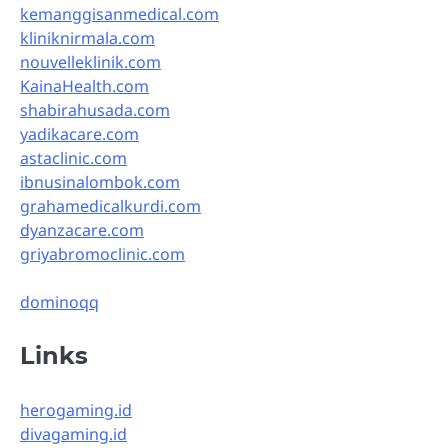
kemanggisanmedical.com
kliniknirmala.com
nouvelleklinik.com
KainaHealth.com
shabirahusada.com
yadikacare.com
astaclinic.com
ibnusinalombok.com
grahamedicalkurdi.com
dyanzacare.com
griyabromoclinic.com
dominoqq
Links
herogaming.id
divagaming.id