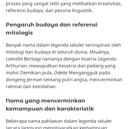
proses yang sangat teliti yang melibatkan kreativitas,
referensi budaya, dan pesona linguistik.
Pengaruh budaya dan referensi
mitologis
Banyak nama dalam legenda seluler terinspirasi oleh
mitologi dan budaya di seluruh dunia. Misalnya,
Lancelot
Berbagi namanya dengan Ksatria Legenda
Arthurian, mewujudkan kesatria dan pedang yang
mahir. Demikian pula,
Odette
Mengangguk pada
dongeng Jerman tentang putri angsa, mencerminkan
rahmat dan keindahan.
Nama yang mencerminkan
kemampuan dan karakteristik
Beberapa nama pahlawan dalam legenda seluler
secara langsung mengisyaratkan kemampuan