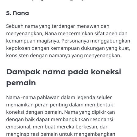
5. Nana
Sebuah nama yang terdengar menawan dan
menyenangkan, Nana mencerminkan sifat aneh dan
kemampuan magisnya. Personanya menggabungkan
kepolosan dengan kemampuan dukungan yang kuat,
konsisten dengan namanya yang menyenangkan.
Dampak nama pada koneksi
pemain
Nama -nama pahlawan dalam legenda seluler
memainkan peran penting dalam membentuk
koneksi dengan pemain. Nama yang dipikirkan
dengan baik dapat membangkitkan resonansi
emosional, membuat mereka berkesan, dan
menginspirasi pemain untuk mengembangkan