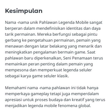
Kesimpulan
Nama -nama unik Pahlawan Legenda Mobile sangat
berperan dalam mendefinisikan identitas dan daya
tarik permainan. Mereka berfungsi sebagai pintu
gerbang ke pengetahuan permainan, pemain yang
menawan dengan latar belakang yang menarik dan
meningkatkan pengalaman bermain game. Saat
pahlawan baru diperkenalkan, Seni Penamaan terus
memainkan peran penting dalam pemain yang
mempesona dan memperkuat legenda seluler
sebagai karya game seluler klasik.
Memahami nama -nama pahlawan ini tidak hanya
memperkaya gameplay tetapi juga memperdalam
apresiasi untuk proses budaya dan kreatif yang terus
menjadikan legenda mobile fenomena global.