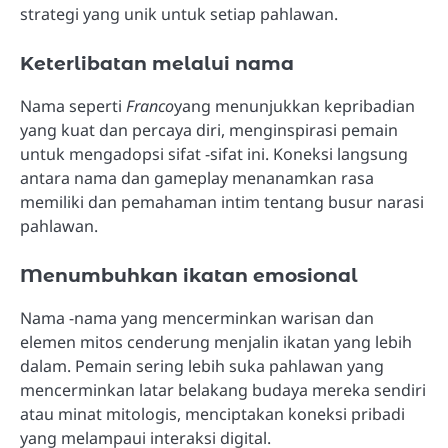
strategi yang unik untuk setiap pahlawan.
Keterlibatan melalui nama
Nama seperti
Franco
yang menunjukkan kepribadian
yang kuat dan percaya diri, menginspirasi pemain
untuk mengadopsi sifat -sifat ini. Koneksi langsung
antara nama dan gameplay menanamkan rasa
memiliki dan pemahaman intim tentang busur narasi
pahlawan.
Menumbuhkan ikatan emosional
Nama -nama yang mencerminkan warisan dan
elemen mitos cenderung menjalin ikatan yang lebih
dalam. Pemain sering lebih suka pahlawan yang
mencerminkan latar belakang budaya mereka sendiri
atau minat mitologis, menciptakan koneksi pribadi
yang melampaui interaksi digital.