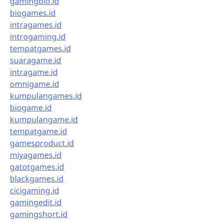
gamingbio.id
biogames.id
intragames.id
introgaming.id
tempatgames.id
suaragame.id
intragame.id
omnigame.id
kumpulangames.id
biogame.id
kumpulangame.id
tempatgame.id
gamesproduct.id
miyagames.id
gatotgames.id
blackgames.id
cicigaming.id
gamingedit.id
gamingshort.id