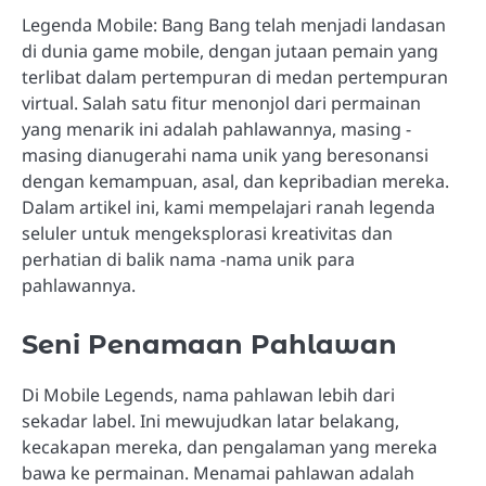
Legenda Mobile: Bang Bang telah menjadi landasan
di dunia game mobile, dengan jutaan pemain yang
terlibat dalam pertempuran di medan pertempuran
virtual. Salah satu fitur menonjol dari permainan
yang menarik ini adalah pahlawannya, masing -
masing dianugerahi nama unik yang beresonansi
dengan kemampuan, asal, dan kepribadian mereka.
Dalam artikel ini, kami mempelajari ranah legenda
seluler untuk mengeksplorasi kreativitas dan
perhatian di balik nama -nama unik para
pahlawannya.
Seni Penamaan Pahlawan
Di Mobile Legends, nama pahlawan lebih dari
sekadar label. Ini mewujudkan latar belakang,
kecakapan mereka, dan pengalaman yang mereka
bawa ke permainan. Menamai pahlawan adalah