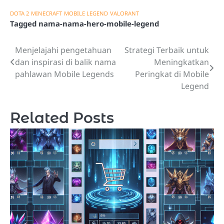
DOTA 2
MINECRAFT
MOBILE LEGEND
VALORANT
Tagged
nama-nama-hero-mobile-legend
Menjelajahi pengetahuan
Strategi Terbaik untuk
Post
dan inspirasi di balik nama
Meningkatkan
navigation
pahlawan Mobile Legends
Peringkat di Mobile
Legend
Related Posts