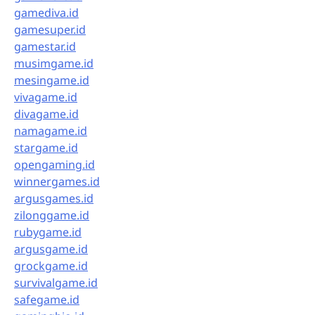
gamediva.id
gamesuper.id
gamestar.id
musimgame.id
mesingame.id
vivagame.id
divagame.id
namagame.id
stargame.id
opengaming.id
winnergames.id
argusgames.id
zilonggame.id
rubygame.id
argusgame.id
grockgame.id
survivalgame.id
safegame.id