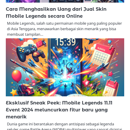
Cara Menghasilkan Uang dari Jual Skin
Mobile Legends secara Online
Mobile Legends, salah satu permainan mobile yang paling populer
di Asia Tenggara, menawarkan berbagai skin menarik yang bisa
membuat tampilan…
Eksklusif Sneak Peek: Mobile Legends 11.11
Event 2024 meluncurkan fitur baru yang
menarik
Dunia game ini berantakan dengan antisipasi sebagai legenda
seluler, game Battle Arena (MOBA) multiplayer yang sangat dicintai,