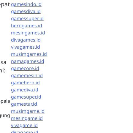
epat
gamesindo.id
gamesdiva.id
gamessuper.id
herogames.id
mesingames.id
divagames.id
vivagames.id
musimgames.id
namagames.id
asa
gamecore.id
i:
gamemesin.id
gamehero.id
gamediva.id
gamesuper.id
pala
gamestar.id
musimgame.id
ggung
mesingame.id
vivagame.id
divagame.id