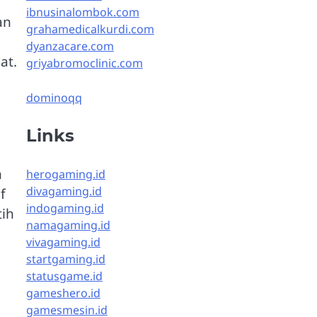
ibnusinalombok.com
an
grahamedicalkurdi.com
dyanzacare.com
at.
griyabromoclinic.com
dominoqq
Links
n
herogaming.id
divagaming.id
f
indogaming.id
tih
namagaming.id
vivagaming.id
startgaming.id
statusgame.id
gameshero.id
gamesmesin.id