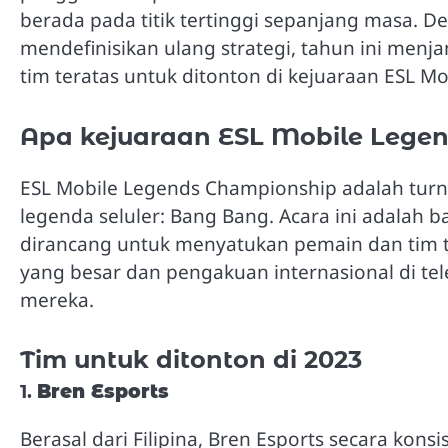
berada pada titik tertinggi sepanjang masa.
mendefinisikan ulang strategi, tahun ini menj
tim teratas untuk ditonton di kejuaraan ESL Mo
Apa kejuaraan ESL Mobile Lege
ESL Mobile Legends Championship adalah turn
legenda seluler: Bang Bang. Acara ini adalah ba
dirancang untuk menyatukan pemain dan tim t
yang besar dan pengakuan internasional di te
mereka.
Tim untuk ditonton di 2023
1.
Bren Esports
Berasal dari Filipina, Bren Esports secara k