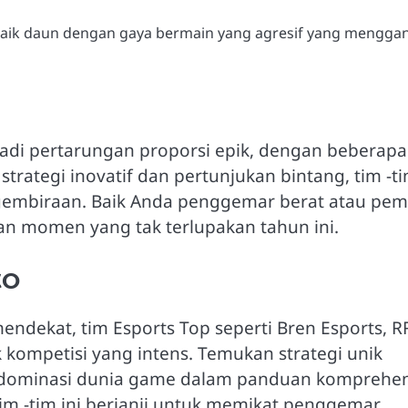
aik daun dengan gaya bermain yang agresif yang mengga
adi pertarungan proporsi epik, dengan beberapa
strategi inovatif dan pertunjukan bintang, tim -t
egembiraan. Baik Anda penggemar berat atau pem
an momen yang tak terlupakan tahun ini.
EO
ndekat, tim Esports Top seperti Bren Esports, 
uk kompetisi yang intens. Temukan strategi unik
ndominasi dunia game dalam panduan komprehen
 tim -tim ini berjanji untuk memikat penggemar