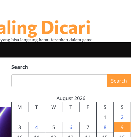
aling Dicari
al yang bisa langsung kamu terapkan dalam game.
Search
Search
August 2026
M
T
W
T
F
S
S
1
2
3
4
5
6
7
8
9