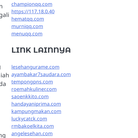
championqq.com
n
https://117.18.0.40
gali
hematqq.com
murniqq.com
menuqq.com
LINK LAINNYA
g
lesehangurame.com
ayambakar7saudara.com
diah
tempongpns.com
nda
roemahkuliner.com
saoenkkito.com
handayaniprima.com
kampungmakan.com
luckycatck.com
rmbakoelkita.com
angelesehan.com
ng