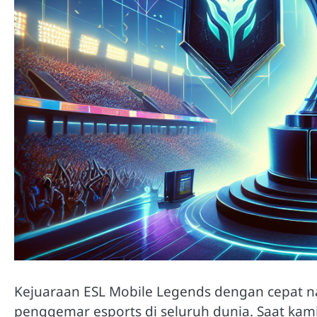
Kejuaraan ESL Mobile Legends dengan cepat na
penggemar esports di seluruh dunia. Saat kami