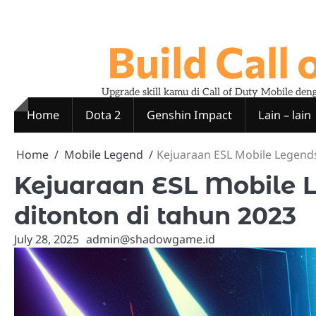
Skip
to
content
Build Call 
Upgrade skill kamu di Call of Duty Mobile deng
Home
Dota 2
Genshin Impact
Lain – lain
Home
Mobile Legend
Kejuaraan ESL Mobile Legends
Kejuaraan ESL Mobile 
ditonton di tahun 2023
July 28, 2025
admin@shadowgame.id