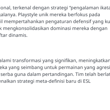
ational, terkenal dengan strategi “pengalaman ikat
alanya. Playstyle unik mereka berfokus pada
l mempertahankan pengaturan defensif yang ku
uk mengkonsolidasikan dominasi mereka dengan
tar dinamis.
alami transformasi yang signifikan, meningkatka
eka yang seimbang untuk permainan yang agresi
serba guna dalam pertandingan. Tim telah berla
lkan strategi meta-definisi baru di ESL