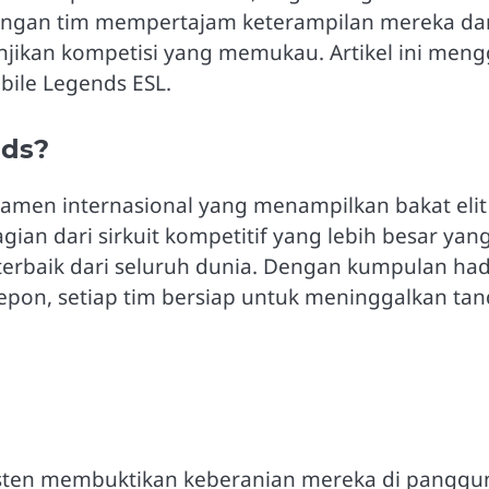
 Dengan tim mempertajam keterampilan mereka da
anjikan kompetisi yang memukau. Artikel ini meng
bile Legends ESL.
nds?
amen internasional yang menampilkan bakat elit
gian dari sirkuit kompetitif yang lebih besar yan
erbaik dari seluruh dunia. Dengan kumpulan ha
lepon, setiap tim bersiap untuk meninggalkan ta
onsisten membuktikan keberanian mereka di panggu