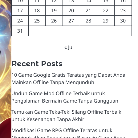
10
11
12
13
14
15
16
17
18
19
20
21
22
23
24
25
26
27
28
29
30
31
« Jul
Recent Posts
10 Game Google Gratis Teratas yang Dapat Anda
Mainkan Offline Tanpa Mengunduh
Unduh Game Mod Offline Terbaik untuk
Pengalaman Bermain Game Tanpa Gangguan
Temukan Game Teka-Teki Silang Offline Terbaik
untuk Kesenangan Tanpa Akhir
Modifikasi Game RPG Offline Teratas untuk
Meningkatkan Pengalaman Bermain Game Anda