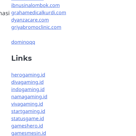
ibnusinalombok.com
nasi
grahamedicalkurdi.com
dyanzacare.com
griyabromoclinic.com
dominoqq
Links
herogaming.id
divagaming.id
indogaming.id
namagaming.id
vivagaming.id
startgaming.id
statusgame.id
gameshero.id
gamesmesin.id