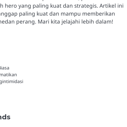
ro yang paling kuat dan strategis. Artikel ini
anggap paling kuat dan mampu memberikan
an perang. Mari kita jelajahi lebih dalam!
Biasa
ematikan
gintimidasi
nds