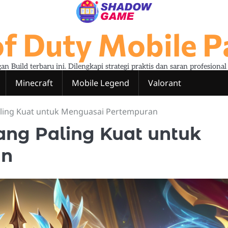
of Duty Mobile P
an Build terbaru ini. Dilengkapi strategi praktis dan saran profesion
Minecraft
Mobile Legend
Valorant
aling Kuat untuk Menguasai Pertempuran
ang Paling Kuat untuk
an