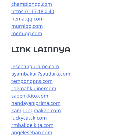
championqq.com
https://117.18.0.40
hematqq.com
murniqq.com
menuqq.com
LINK LAINNYA
lesehangurame.com
ayambakar7saudara.com
tempongpns.com
roemahkuliner.com
saoenkkito.com
handayaniprima.com
kampungmakan.com
luckycatck.com
rmbakoelkita.com
angelesehan.com