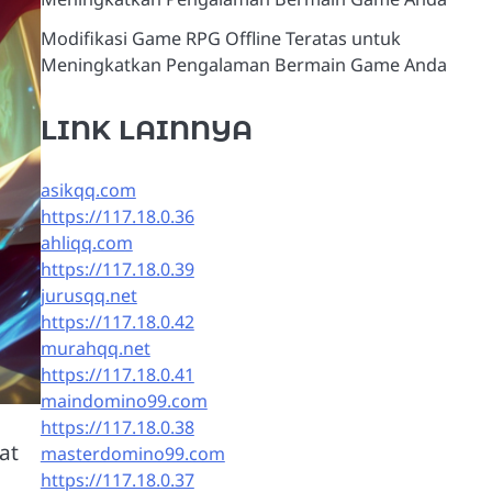
Modifikasi Game RPG Offline Teratas untuk
Meningkatkan Pengalaman Bermain Game Anda
LINK LAINNYA
asikqq.com
https://117.18.0.36
ahliqq.com
https://117.18.0.39
jurusqq.net
https://117.18.0.42
murahqq.net
https://117.18.0.41
maindomino99.com
https://117.18.0.38
at
masterdomino99.com
https://117.18.0.37