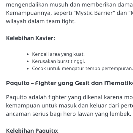
mengendalikan musuh dan memberikan damage
Kemampuannya, seperti “Mystic Barrier” dan 
wilayah dalam team fight.
Kelebihan Xavier:
Kendali area yang kuat.
Kerusakan burst tinggi.
Cocok untuk mengatur tempo pertempuran.
Paquito – Fighter yang Gesit dan Memati
Paquito adalah fighter yang dikenal karena mo
kemampuan untuk masuk dan keluar dari pert
ancaman serius bagi hero lawan yang lembek.
Kelebihan Paquito: