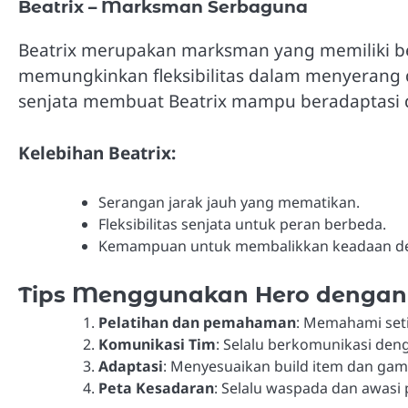
Beatrix – Marksman Serbaguna
Beatrix merupakan marksman yang memiliki be
memungkinkan fleksibilitas dalam menyerang
senjata membuat Beatrix mampu beradaptasi d
Kelebihan Beatrix:
Serangan jarak jauh yang mematikan.
Fleksibilitas senjata untuk peran berbeda.
Kemampuan untuk membalikkan keadaan de
Tips Menggunakan Hero dengan 
Pelatihan dan pemahaman
: Memahami seti
Komunikasi Tim
: Selalu berkomunikasi deng
Adaptasi
: Menyesuaikan build item dan gam
Peta Kesadaran
: Selalu waspada dan awasi 