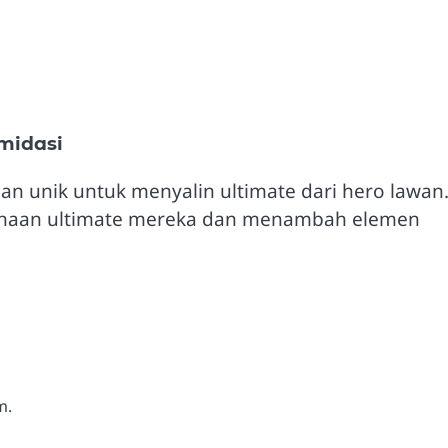
midasi
 unik untuk menyalin ultimate dari hero lawan. 
unaan ultimate mereka dan menambah elemen
m.