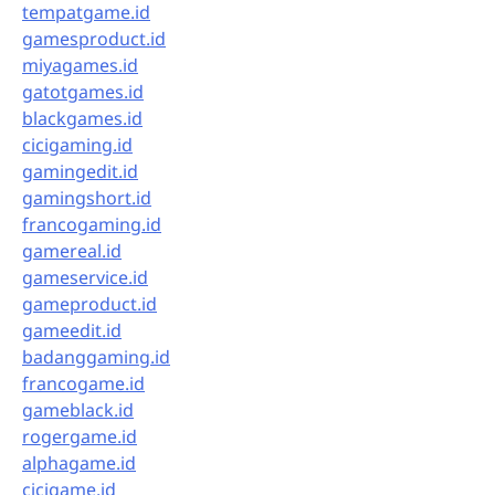
tempatgame.id
gamesproduct.id
miyagames.id
gatotgames.id
blackgames.id
cicigaming.id
gamingedit.id
gamingshort.id
francogaming.id
gamereal.id
gameservice.id
gameproduct.id
gameedit.id
badanggaming.id
francogame.id
gameblack.id
rogergame.id
alphagame.id
cicigame.id