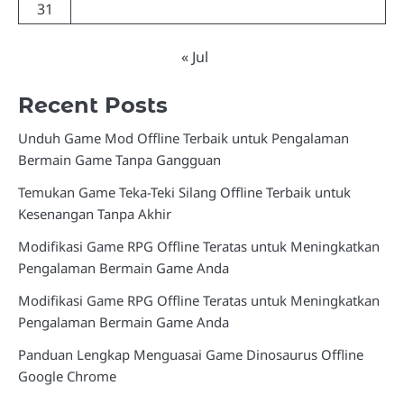
31
« Jul
Recent Posts
Unduh Game Mod Offline Terbaik untuk Pengalaman
Bermain Game Tanpa Gangguan
Temukan Game Teka-Teki Silang Offline Terbaik untuk
Kesenangan Tanpa Akhir
Modifikasi Game RPG Offline Teratas untuk Meningkatkan
Pengalaman Bermain Game Anda
Modifikasi Game RPG Offline Teratas untuk Meningkatkan
Pengalaman Bermain Game Anda
Panduan Lengkap Menguasai Game Dinosaurus Offline
Google Chrome