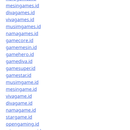
mesingames.id
divagames.id
vivagames.id
musimgames.id
namagames.id
gamecore.id
gamemesin.id
gamehero.id
gamediva.id
gamesuper.id
gamestar.id
musimgame.id
mesingame.id
vivagame.id
divagame.id
namagame.id
stargame.id
opengaming.id