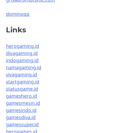
dominoqq
Links
herogaming.id
divagaming.id
indogaming.id
namagaming.id
vivagaming.id
startgaming.id
statusgame.id
gameshero.id
gamesmesin.id
gamesindo.id
gamesdiva.id
gamessuper.id
herogames.id