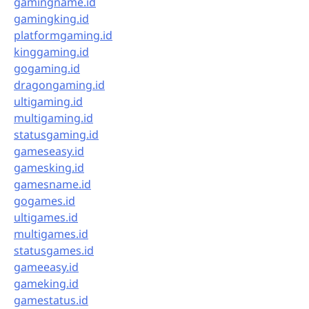
gamingname.id
gamingking.id
platformgaming.id
kinggaming.id
gogaming.id
dragongaming.id
ultigaming.id
multigaming.id
statusgaming.id
gameseasy.id
gamesking.id
gamesname.id
gogames.id
ultigames.id
multigames.id
statusgames.id
gameeasy.id
gameking.id
gamestatus.id