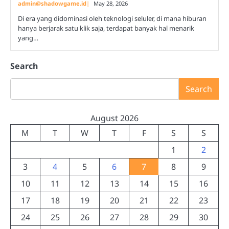
admin@shadowgame.id
May 28, 2026
Di era yang didominasi oleh teknologi seluler, di mana hiburan
hanya berjarak satu klik saja, terdapat banyak hal menarik
yang…
Search
Search
August 2026
M
T
W
T
F
S
S
1
2
3
4
5
6
7
8
9
10
11
12
13
14
15
16
17
18
19
20
21
22
23
24
25
26
27
28
29
30