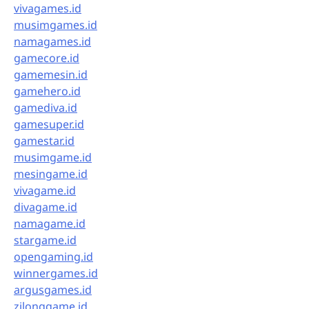
vivagames.id
musimgames.id
namagames.id
gamecore.id
gamemesin.id
gamehero.id
gamediva.id
gamesuper.id
gamestar.id
musimgame.id
mesingame.id
vivagame.id
divagame.id
namagame.id
stargame.id
opengaming.id
winnergames.id
argusgames.id
zilonggame.id