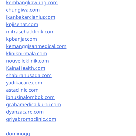
kembangkawung.com
chungiwa.com
ikanbakarcianjur.com
kpjisehat.com
mitrasehatklinik.com
kpbanjar.com
kemanggisanmedical.com
kliniknirmala.com
nouvelleklinik.com
KainaHealth.com
shabirahusada.com
yadikacare.com
astaclinic.com
ibnusinalombok.com
grahamedicalkurdi.com
dyanzacare.com
griyabromoclinic.com
dominoqq