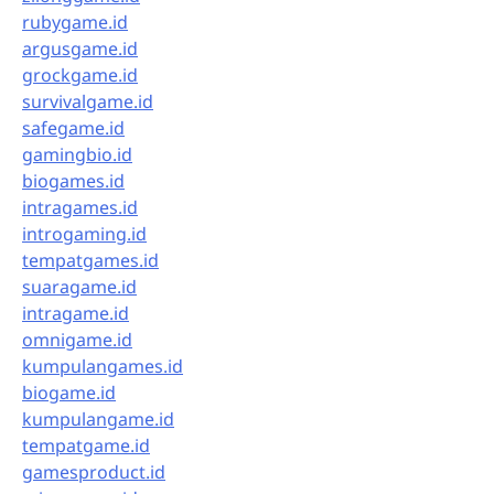
rubygame.id
argusgame.id
grockgame.id
survivalgame.id
safegame.id
gamingbio.id
biogames.id
intragames.id
introgaming.id
tempatgames.id
suaragame.id
intragame.id
omnigame.id
kumpulangames.id
biogame.id
kumpulangame.id
tempatgame.id
gamesproduct.id