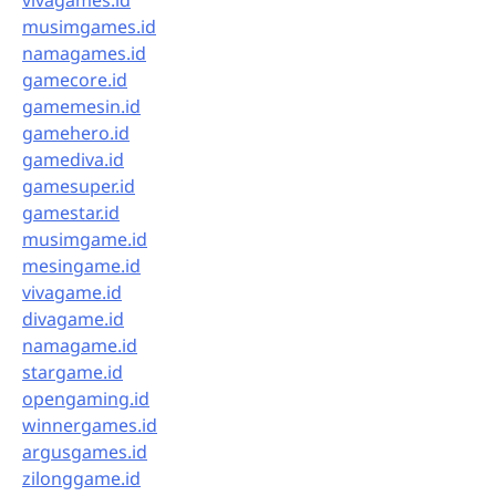
musimgames.id
namagames.id
gamecore.id
gamemesin.id
gamehero.id
gamediva.id
gamesuper.id
gamestar.id
musimgame.id
mesingame.id
vivagame.id
divagame.id
namagame.id
stargame.id
opengaming.id
winnergames.id
argusgames.id
zilonggame.id