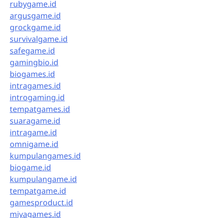
rubygame.id
argusgame.id
grockgame.id
survivalgame.id
safegame.id
gamingbio.id
biogames.id
intragames.id
introgaming.id
tempatgames.id
suaragame.id
intragame.id
omnigame.id
kumpulangames.id
biogame.id
kumpulangame.id
tempatgame.id
gamesproduct.id
miyagames.id