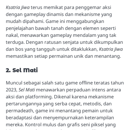
Ksatria Jiwa
terus memikat para penggemar aksi
dengan gameplay dinamis dan mekanisme yang
mudah dipahami. Game ini menggabungkan
penjelajahan bawah tanah dengan elemen seperti
nakal, menawarkan gameplay mendalam yang tak
terduga. Dengan ratusan senjata untuk dikumpulkan
dan bos yang tangguh untuk ditaklukkan,
Ksatria Jiwa
memastikan setiap permainan unik dan menantang.
2. Sel Mati
Muncul sebagai salah satu game offline teratas tahun
2023,
Sel Mati
menawarkan perpaduan intens antara
aksi dan platforming. Dikenal karena mekanisme
pertarungannya yang serba cepat, metodis, dan
permadeath, game ini menantang pemain untuk
beradaptasi dan menyempurnakan keterampilan
mereka. Kontrol mulus dan grafis seni piksel yang