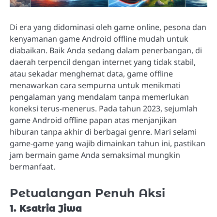
Di era yang didominasi oleh game online, pesona dan
kenyamanan game Android offline mudah untuk
diabaikan. Baik Anda sedang dalam penerbangan, di
daerah terpencil dengan internet yang tidak stabil,
atau sekadar menghemat data, game offline
menawarkan cara sempurna untuk menikmati
pengalaman yang mendalam tanpa memerlukan
koneksi terus-menerus. Pada tahun 2023, sejumlah
game Android offline papan atas menjanjikan
hiburan tanpa akhir di berbagai genre. Mari selami
game-game yang wajib dimainkan tahun ini, pastikan
jam bermain game Anda semaksimal mungkin
bermanfaat.
Petualangan Penuh Aksi
1. Ksatria Jiwa