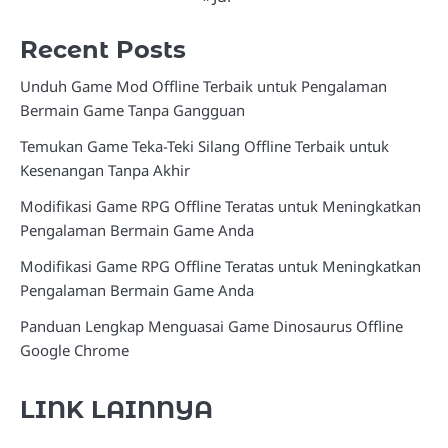
Recent Posts
Unduh Game Mod Offline Terbaik untuk Pengalaman
Bermain Game Tanpa Gangguan
Temukan Game Teka-Teki Silang Offline Terbaik untuk
Kesenangan Tanpa Akhir
Modifikasi Game RPG Offline Teratas untuk Meningkatkan
Pengalaman Bermain Game Anda
Modifikasi Game RPG Offline Teratas untuk Meningkatkan
Pengalaman Bermain Game Anda
Panduan Lengkap Menguasai Game Dinosaurus Offline
Google Chrome
LINK LAINNYA