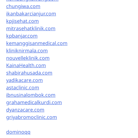
chungiwa.com
ikanbakarcianjur.com
kpjisehat.com
mitrasehatklinik.com
kpbanjar.com
kemanggisanmedical.com
kliniknirmala.com
nouvelleklinik.com
KainaHealth.com
shabirahusada.com
yadikacare.com
astaclinic.com
ibnusinalombok.com
grahamedicalkurdi.com
dyanzacare.com
griyabromoclinic.com
dominoqq