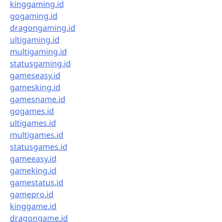
kinggaming.id
gogaming.id
dragongaming.id
ultigaming.id
multigaming.id
statusgaming.id
gameseasy.id
gamesking.id
gamesname.id
gogames.id
ultigames.id
multigames.id
statusgames.id
gameeasy.id
gameking.id
gamestatus.id
gamepro.id
kinggame.id
dragongame.id