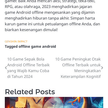
gamer. Baik Anda mencari aksi, strategi, teka-teki,
RPG, atau olahraga, 2023 menghadirkan jajaran
game Android offline mengesankan yang dijamin
menghadirkan hiburan tanpa akhir. Simpan harta
karun game ini untuk petualangan offline Anda, dan
biarkan kesenangan dimulai!
GENSHIN IMPACT
Tagged
offline game android
10 Game Sepak Bola
10 Game Peningkat Otak
Post
Android Offline Terbaik
Offline Terbaik untuk
navigation
yang Wajib Kamu Coba
Meningkatkan
di Tahun 2024
Keterampilan Kognitif
Related Posts