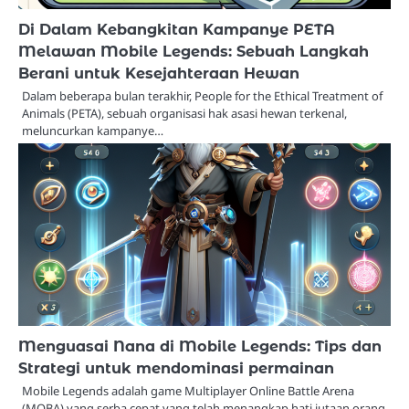
Di Dalam Kebangkitan Kampanye PETA
Melawan Mobile Legends: Sebuah Langkah
Berani untuk Kesejahteraan Hewan
Dalam beberapa bulan terakhir, People for the Ethical Treatment of
Animals (PETA), sebuah organisasi hak asasi hewan terkenal,
meluncurkan kampanye…
Menguasai Nana di Mobile Legends: Tips dan
Strategi untuk mendominasi permainan
Mobile Legends adalah game Multiplayer Online Battle Arena
(MOBA) yang serba cepat yang telah menangkap hati jutaan orang