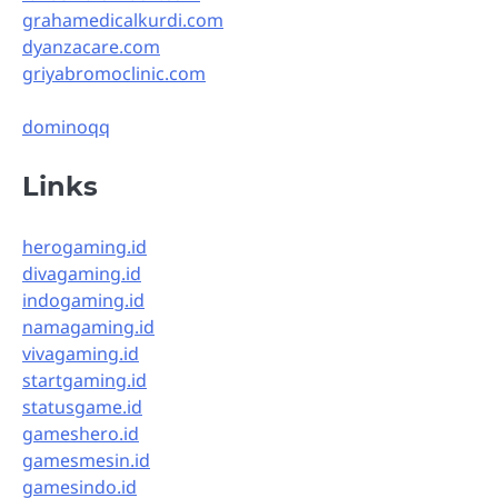
grahamedicalkurdi.com
dyanzacare.com
griyabromoclinic.com
dominoqq
Links
herogaming.id
divagaming.id
indogaming.id
namagaming.id
vivagaming.id
startgaming.id
statusgame.id
gameshero.id
gamesmesin.id
gamesindo.id