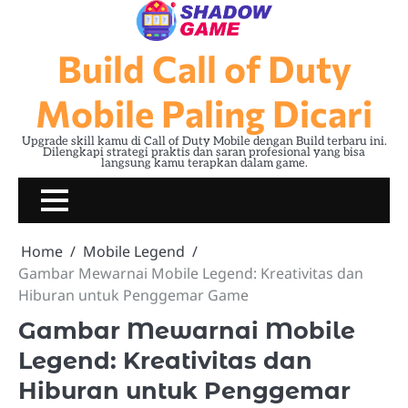
Skip
to
content
Build Call of Duty
Mobile Paling Dicari
Upgrade skill kamu di Call of Duty Mobile dengan Build terbaru ini.
Dilengkapi strategi praktis dan saran profesional yang bisa
langsung kamu terapkan dalam game.
Home
Mobile Legend
Gambar Mewarnai Mobile Legend: Kreativitas dan
Hiburan untuk Penggemar Game
Gambar Mewarnai Mobile
Legend: Kreativitas dan
Hiburan untuk Penggemar