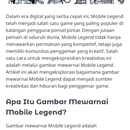
Dalam era digital yang serba cepat ini, Mobile Legend
telah menjadi salah satu game yang paling populer di
kalangan pengguna ponsel pintar. Dengan jutaan
pemain di seluruh dunia, Mobile Legend tidak hanya
menawarkan permainan yang kompetitif, tetapi juga
memiliki komunitas penggemar yang kreatif. Salah
satu cara untuk mengekspresikan kreativitas ini
adalah melalui gambar mewarnai Mobile Legend.
Artikel ini akan mengeksplorasi bagaimana gambar
mewarnai Mobile Legend dapat menjadi sumber
kreativitas dan hiburan bagi penggemar game.
Apa Itu Gambar Mewarnai
Mobile Legend?
Gambar mewarnai Mobile Legend adalah