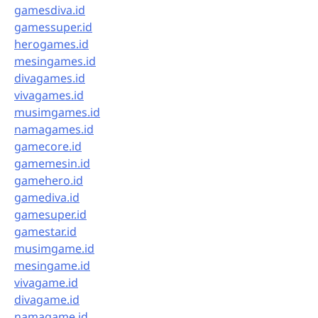
gamesdiva.id
gamessuper.id
herogames.id
mesingames.id
divagames.id
vivagames.id
musimgames.id
namagames.id
gamecore.id
gamemesin.id
gamehero.id
gamediva.id
gamesuper.id
gamestar.id
musimgame.id
mesingame.id
vivagame.id
divagame.id
namagame.id