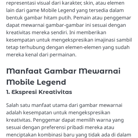
representasi visual dari karakter, skin, atau elemen
lain dari game Mobile Legend yang tersedia dalam
bentuk gambar hitam putih. Pemain atau penggemar
dapat mewarnai gambar-gambar ini sesuai dengan
kreativitas mereka sendiri. Ini memberikan
kesempatan untuk mengekspresikan imajinasi sambil
tetap terhubung dengan elemen-elemen yang sudah
mereka kenal dari permainan.
Manfaat Gambar Mewarnai
Mobile Legend
1. Ekspresi Kreativitas
Salah satu manfaat utama dari gambar mewarnai
adalah kesempatan untuk mengekspresikan
kreativitas. Penggemar dapat memilih warna yang
sesuai dengan preferensi pribadi mereka atau
menciptakan kombinasi baru yang tidak ada di dalam