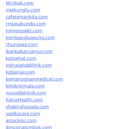
Mrobak.com
miekungfu.com
cafetemankita.com
rmjasabundo.com
mimoosajkt.com
kembangkawung.com
chungiwa.com
ikanbakarcianjur.com
kpjisehat.com
mitrasehatklinik.com
kpbanjar.com
kemanggisanmedical.com
kliniknirmala.com
nouvelleklinik.com
KainaHealth.com
shabirahusada.com
yadikacare.com
astaclinic.com
ibnusinalombok.com