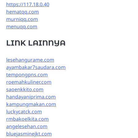
https://117.18.0.40
hematqq.com
murniqq.com
menuqq.com
LINK LAINNYA
lesehangurame.com
ayambakar7saudara.com
tempongpns.com
roemahkuliner.com
saoenkkito.com
handayaniprima.com
kampungmakan.com
luckycatck.com
rmbakoelkita.com
angelesehan.com
bluejasminejkt.com