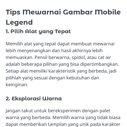
Tips Mewarnai Gambar Mobile
Legend
1. Pilih Alat yang Tepat
Memilih alat yang tepat dapat membuat mewarnai
lebih menyenangkan dan hasil akhirnya lebih
memuaskan. Pensil berwarna, spidol, atau cat air
adalah beberapa pilihan yang bisa dipertimbangkan.
Setiap alat memiliki karakteristik yang berbeda, jadi
pilihlah yang sesuai dengan kebutuhan dan
keinginan.
2. Eksplorasi Warna
Jangan takut untuk bereksperimen dengan palet
warna yang berbeda. Memilih warna yang tidak biasa
dapat memberikan tampilan yang unik pada karakter