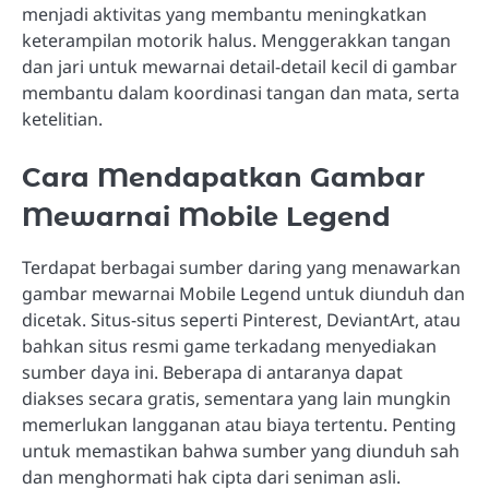
menjadi aktivitas yang membantu meningkatkan
keterampilan motorik halus. Menggerakkan tangan
dan jari untuk mewarnai detail-detail kecil di gambar
membantu dalam koordinasi tangan dan mata, serta
ketelitian.
Cara Mendapatkan Gambar
Mewarnai Mobile Legend
Terdapat berbagai sumber daring yang menawarkan
gambar mewarnai Mobile Legend untuk diunduh dan
dicetak. Situs-situs seperti Pinterest, DeviantArt, atau
bahkan situs resmi game terkadang menyediakan
sumber daya ini. Beberapa di antaranya dapat
diakses secara gratis, sementara yang lain mungkin
memerlukan langganan atau biaya tertentu. Penting
untuk memastikan bahwa sumber yang diunduh sah
dan menghormati hak cipta dari seniman asli.