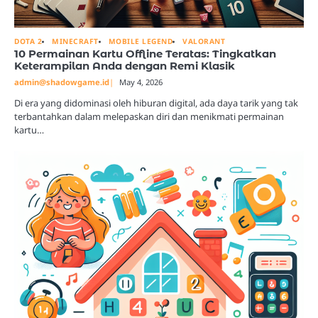
DOTA 2
MINECRAFT
MOBILE LEGEND
VALORANT
10 Permainan Kartu Offline Teratas: Tingkatkan
Keterampilan Anda dengan Remi Klasik
admin@shadowgame.id
May 4, 2026
Di era yang didominasi oleh hiburan digital, ada daya tarik yang tak
terbantahkan dalam melepaskan diri dan menikmati permainan
kartu…