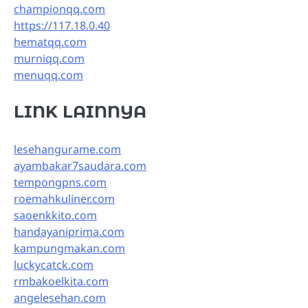
championqq.com
https://117.18.0.40
hematqq.com
murniqq.com
menuqq.com
LINK LAINNYA
lesehangurame.com
ayambakar7saudara.com
tempongpns.com
roemahkuliner.com
saoenkkito.com
handayaniprima.com
kampungmakan.com
luckycatck.com
rmbakoelkita.com
angelesehan.com