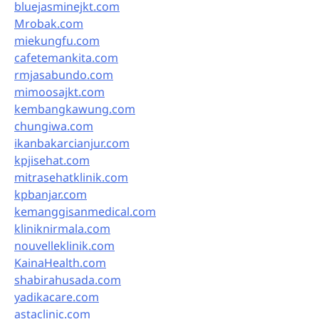
bluejasminejkt.com
Mrobak.com
miekungfu.com
cafetemankita.com
rmjasabundo.com
mimoosajkt.com
kembangkawung.com
chungiwa.com
ikanbakarcianjur.com
kpjisehat.com
mitrasehatklinik.com
kpbanjar.com
kemanggisanmedical.com
kliniknirmala.com
nouvelleklinik.com
KainaHealth.com
shabirahusada.com
yadikacare.com
astaclinic.com