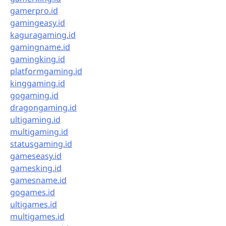
gamerpro.id
gamingeasy.id
kaguragaming.id
gamingname.id
gamingking.id
platformgaming.id
kinggaming.id
gogaming.id
dragongaming.id
ultigaming.id
multigaming.id
statusgaming.id
gameseasy.id
gamesking.id
gamesname.id
gogames.id
ultigames.id
multigames.id