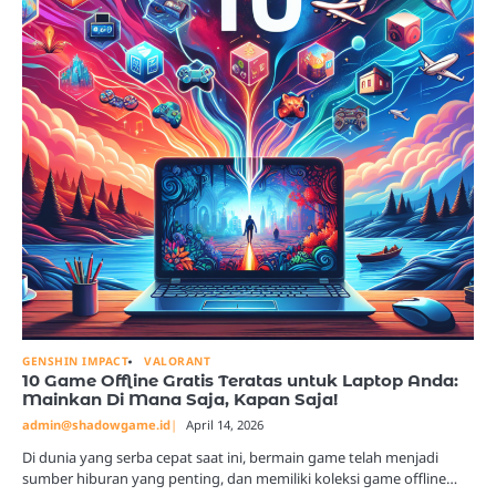
GENSHIN IMPACT
VALORANT
10 Game Offline Gratis Teratas untuk Laptop Anda:
Mainkan Di Mana Saja, Kapan Saja!
admin@shadowgame.id
April 14, 2026
Di dunia yang serba cepat saat ini, bermain game telah menjadi
sumber hiburan yang penting, dan memiliki koleksi game offline…