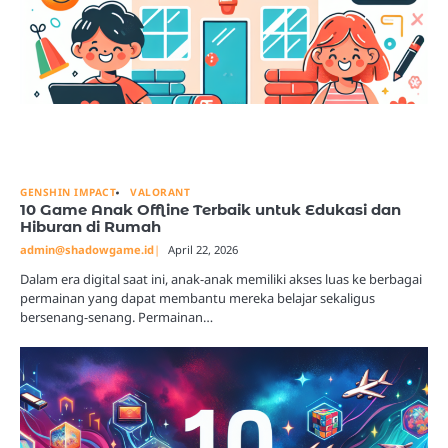
GENSHIN IMPACT
VALORANT
10 Game Anak Offline Terbaik untuk Edukasi dan
Hiburan di Rumah
admin@shadowgame.id
April 22, 2026
Dalam era digital saat ini, anak-anak memiliki akses luas ke berbagai
permainan yang dapat membantu mereka belajar sekaligus
bersenang-senang. Permainan…