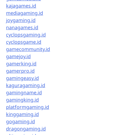
kajagames.id
mediagaming.id
joygaming.id
nanagames.id
cyclopsgaming.id
cyclopsgame.id
gamecommunity.id
gamejoy.id
gamerking.id
gamerpro.id
gamingeasy.id
kaguragaming.id
gamingname.id
gamingking.id
platformgaming.id
kinggaming.id
gogaming.id
dragongaming.id