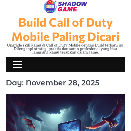
Skip
to
content
Build Call of Duty
Mobile Paling Dicari
Upgrade skill kamu di Call of Duty Mobile dengan Build terbaru ini.
Dilengkapi strategi praktis dan saran profesional yang bisa
langsung kamu terapkan dalam game.
Day:
November 28, 2025