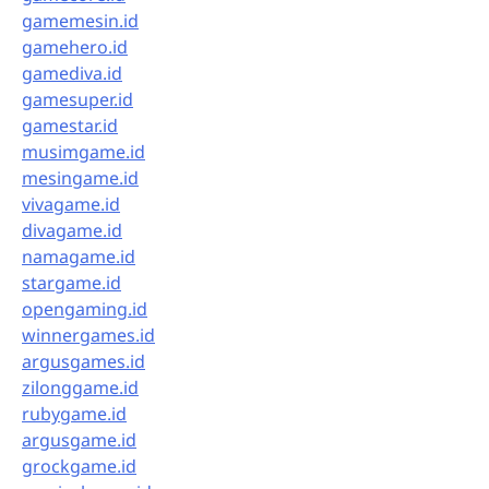
gamemesin.id
gamehero.id
gamediva.id
gamesuper.id
gamestar.id
musimgame.id
mesingame.id
vivagame.id
divagame.id
namagame.id
stargame.id
opengaming.id
winnergames.id
argusgames.id
zilonggame.id
rubygame.id
argusgame.id
grockgame.id