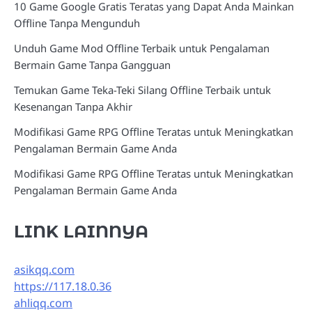
10 Game Google Gratis Teratas yang Dapat Anda Mainkan
Offline Tanpa Mengunduh
Unduh Game Mod Offline Terbaik untuk Pengalaman
Bermain Game Tanpa Gangguan
Temukan Game Teka-Teki Silang Offline Terbaik untuk
Kesenangan Tanpa Akhir
Modifikasi Game RPG Offline Teratas untuk Meningkatkan
Pengalaman Bermain Game Anda
Modifikasi Game RPG Offline Teratas untuk Meningkatkan
Pengalaman Bermain Game Anda
LINK LAINNYA
asikqq.com
https://117.18.0.36
ahliqq.com