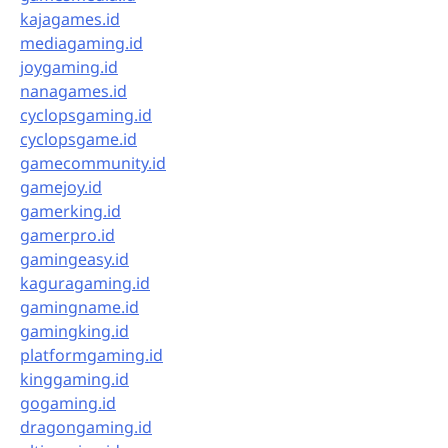
kajagames.id
mediagaming.id
joygaming.id
nanagames.id
cyclopsgaming.id
cyclopsgame.id
gamecommunity.id
gamejoy.id
gamerking.id
gamerpro.id
gamingeasy.id
kaguragaming.id
gamingname.id
gamingking.id
platformgaming.id
kinggaming.id
gogaming.id
dragongaming.id