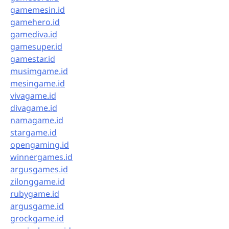
gamemesin.id
gamehero.id
gamediva.id
gamesuper.id
gamestar.id
musimgame.id
mesingame.id
vivagame.id
divagame.id
namagame.id
stargame.id
opengaming.id
winnergames.id
argusgames.id
zilonggame.id
rubygame.id
argusgame.id
grockgame.id