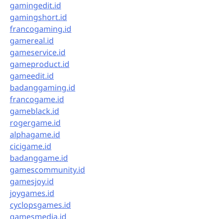
gamingedit.id
gamingshort.id
francogaming.id
gamereal.id
gameservice.id
gameproduct.id
gameedit.id
badanggaming.id
francogame.id
gameblack.id
rogergame.id
alphagame.id
cicigame.id
badanggame.id
gamescommunity.id
gamesjoy.id
joygames.id
cyclopsgames.id
gamesmedia.id