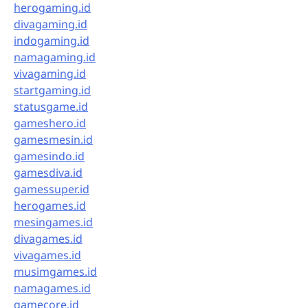
herogaming.id
divagaming.id
indogaming.id
namagaming.id
vivagaming.id
startgaming.id
statusgame.id
gameshero.id
gamesmesin.id
gamesindo.id
gamesdiva.id
gamessuper.id
herogames.id
mesingames.id
divagames.id
vivagames.id
musimgames.id
namagames.id
gamecore.id