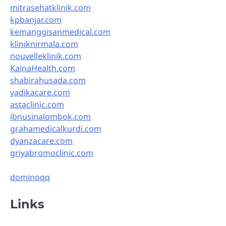
mitrasehatklinik.com
kpbanjar.com
kemanggisanmedical.com
kliniknirmala.com
nouvelleklinik.com
KainaHealth.com
shabirahusada.com
yadikacare.com
astaclinic.com
ibnusinalombok.com
grahamedicalkurdi.com
dyanzacare.com
griyabromoclinic.com
dominoqq
Links