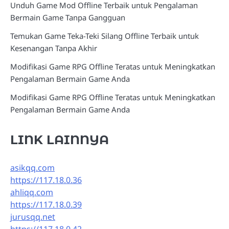
Unduh Game Mod Offline Terbaik untuk Pengalaman
Bermain Game Tanpa Gangguan
Temukan Game Teka-Teki Silang Offline Terbaik untuk
Kesenangan Tanpa Akhir
Modifikasi Game RPG Offline Teratas untuk Meningkatkan
Pengalaman Bermain Game Anda
Modifikasi Game RPG Offline Teratas untuk Meningkatkan
Pengalaman Bermain Game Anda
LINK LAINNYA
asikqq.com
https://117.18.0.36
ahliqq.com
https://117.18.0.39
jurusqq.net
https://117.18.0.42