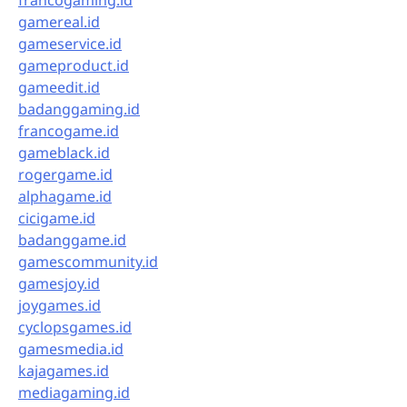
gamereal.id
gameservice.id
gameproduct.id
gameedit.id
badanggaming.id
francogame.id
gameblack.id
rogergame.id
alphagame.id
cicigame.id
badanggame.id
gamescommunity.id
gamesjoy.id
joygames.id
cyclopsgames.id
gamesmedia.id
kajagames.id
mediagaming.id