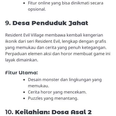
Fitur online yang bisa dinikmati secara
opsional.
9.
Desa Penduduk Jahat
Resident Evil Village membawa kembali kengerian
ikonik dari seri Resident Evil, lengkap dengan grafis
yang memukau dan cerita yang penuh ketegangan.
Perpaduan elemen aksi dan horor membuat game ini
layak dimainkan.
Fitur Utama:
Desain monster dan lingkungan yang
memukau.
Cerita horor yang mencekam.
Puzzles yang menantang.
10.
Keilahian: Dosa Asal 2