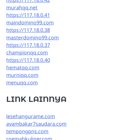
murahqq.net
https://117.18.0.41
maindomino99.com
https://117.18.0.38
masterdomino99.com
https://117.18.0.37
championqq.com
https://117.18.0.40
hematqq.com
murniqq.com
menuqq.com
LINK LAINNYA
lesehangurame.com
ayambakar7saudara.com
tempongpns.com
roemahkuliner.com