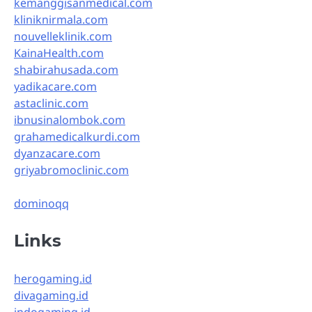
kemanggisanmedical.com
kliniknirmala.com
nouvelleklinik.com
KainaHealth.com
shabirahusada.com
yadikacare.com
astaclinic.com
ibnusinalombok.com
grahamedicalkurdi.com
dyanzacare.com
griyabromoclinic.com
dominoqq
Links
herogaming.id
divagaming.id
indogaming.id