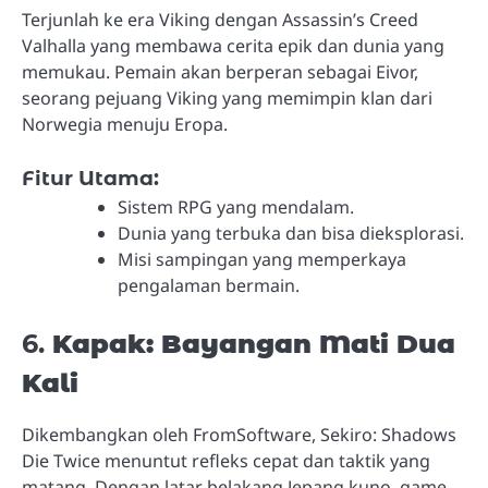
Terjunlah ke era Viking dengan Assassin’s Creed
Valhalla yang membawa cerita epik dan dunia yang
memukau. Pemain akan berperan sebagai Eivor,
seorang pejuang Viking yang memimpin klan dari
Norwegia menuju Eropa.
Fitur Utama:
Sistem RPG yang mendalam.
Dunia yang terbuka dan bisa dieksplorasi.
Misi sampingan yang memperkaya
pengalaman bermain.
6.
Kapak: Bayangan Mati Dua
Kali
Dikembangkan oleh FromSoftware, Sekiro: Shadows
Die Twice menuntut refleks cepat dan taktik yang
matang. Dengan latar belakang Jepang kuno, game