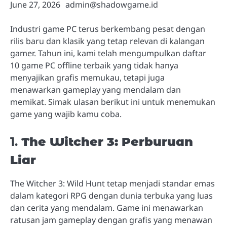
June 27, 2026
admin@shadowgame.id
Industri game PC terus berkembang pesat dengan
rilis baru dan klasik yang tetap relevan di kalangan
gamer. Tahun ini, kami telah mengumpulkan daftar
10 game PC offline terbaik yang tidak hanya
menyajikan grafis memukau, tetapi juga
menawarkan gameplay yang mendalam dan
memikat. Simak ulasan berikut ini untuk menemukan
game yang wajib kamu coba.
1.
The Witcher 3: Perburuan
Liar
The Witcher 3: Wild Hunt tetap menjadi standar emas
dalam kategori RPG dengan dunia terbuka yang luas
dan cerita yang mendalam. Game ini menawarkan
ratusan jam gameplay dengan grafis yang menawan