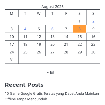
August 2026
M
T
W
T
F
S
S
1
2
3
4
5
6
7
8
9
10
11
12
13
14
15
16
17
18
19
20
21
22
23
24
25
26
27
28
29
30
31
« Jul
Recent Posts
10 Game Google Gratis Teratas yang Dapat Anda Mainkan
Offline Tanpa Mengunduh