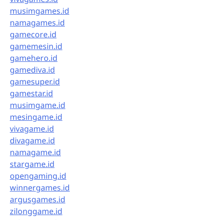
musimgames.id
namagames.id
gamecore.id
gamemesin.id
gamehero.id
gamediva.id
gamesuper.id
gamestar.id
musimgame.id
mesingame.id
vivagame.id
divagame.id
namagame.id
stargame.id
opengaming.id
winnergames.id
argusgames.id
zilonggame.id