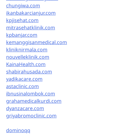
chungiwa.com
ikanbakarcianjur.com
kpjisehat.com
mitrasehatklinik.com
kpbanjar.com
kemanggisanmedical.com
kliniknirmala.com
nouvelleklinik.com
KainaHealth.com
shabirahusada.com
yadikacare.com
astaclinic.com
ibnusinalombok.com
grahamedicalkurdi.com
dyanzacare.com
griyabromoclinic.com
dominoqq