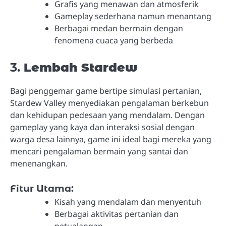
Grafis yang menawan dan atmosferik
Gameplay sederhana namun menantang
Berbagai medan bermain dengan
fenomena cuaca yang berbeda
3.
Lembah Stardew
Bagi penggemar game bertipe simulasi pertanian,
Stardew Valley menyediakan pengalaman berkebun
dan kehidupan pedesaan yang mendalam. Dengan
gameplay yang kaya dan interaksi sosial dengan
warga desa lainnya, game ini ideal bagi mereka yang
mencari pengalaman bermain yang santai dan
menenangkan.
Fitur Utama:
Kisah yang mendalam dan menyentuh
Berbagai aktivitas pertanian dan