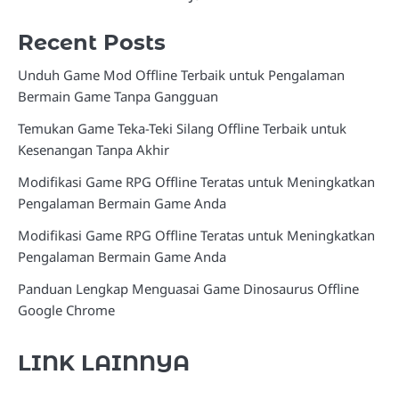
Recent Posts
Unduh Game Mod Offline Terbaik untuk Pengalaman
Bermain Game Tanpa Gangguan
Temukan Game Teka-Teki Silang Offline Terbaik untuk
Kesenangan Tanpa Akhir
Modifikasi Game RPG Offline Teratas untuk Meningkatkan
Pengalaman Bermain Game Anda
Modifikasi Game RPG Offline Teratas untuk Meningkatkan
Pengalaman Bermain Game Anda
Panduan Lengkap Menguasai Game Dinosaurus Offline
Google Chrome
LINK LAINNYA