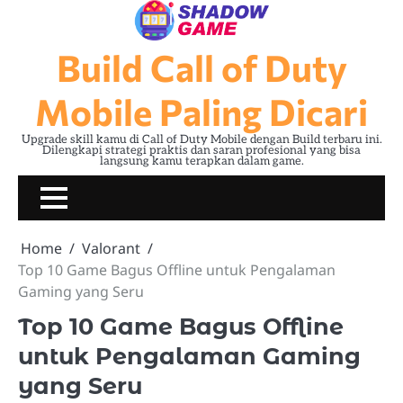
Skip
to
content
Build Call of Duty
Mobile Paling Dicari
Upgrade skill kamu di Call of Duty Mobile dengan Build terbaru ini.
Dilengkapi strategi praktis dan saran profesional yang bisa
langsung kamu terapkan dalam game.
Home
Valorant
Top 10 Game Bagus Offline untuk Pengalaman
Gaming yang Seru
Top 10 Game Bagus Offline
untuk Pengalaman Gaming
yang Seru