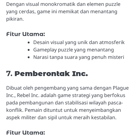
Dengan visual monokromatik dan elemen puzzle
yang cerdas, game ini memikat dan menantang
pikiran.
Fitur Utama:
Desain visual yang unik dan atmosferik
Gameplay puzzle yang menantang
Narasi tanpa suara yang penuh misteri
7.
Pemberontak Inc.
Dibuat oleh pengembang yang sama dengan Plague
Inc., Rebel Inc. adalah game strategi yang berfokus
pada pembangunan dan stabilisasi wilayah pasca-
konflik. Pemain dituntut untuk menyeimbangkan
aspek militer dan sipil untuk meraih kestabilan.
Fitur Utama: