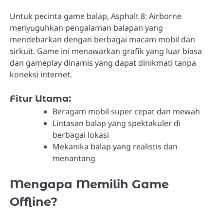
Untuk pecinta game balap, Asphalt 8: Airborne
menyuguhkan pengalaman balapan yang
mendebarkan dengan berbagai macam mobil dan
sirkuit. Game ini menawarkan grafik yang luar biasa
dan gameplay dinamis yang dapat dinikmati tanpa
koneksi internet.
Fitur Utama:
Beragam mobil super cepat dan mewah
Lintasan balap yang spektakuler di
berbagai lokasi
Mekanika balap yang realistis dan
menantang
Mengapa Memilih Game
Offline?