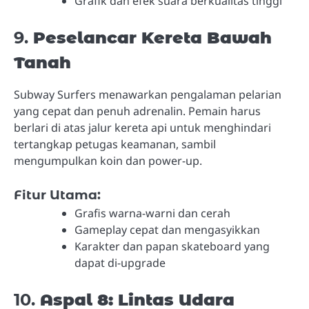
Grafik dan efek suara berkualitas tinggi
9.
Peselancar Kereta Bawah
Tanah
Subway Surfers menawarkan pengalaman pelarian
yang cepat dan penuh adrenalin. Pemain harus
berlari di atas jalur kereta api untuk menghindari
tertangkap petugas keamanan, sambil
mengumpulkan koin dan power-up.
Fitur Utama:
Grafis warna-warni dan cerah
Gameplay cepat dan mengasyikkan
Karakter dan papan skateboard yang
dapat di-upgrade
10.
Aspal 8: Lintas Udara