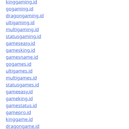
kinggaming.id
gogaming.id
dragongaming.id
ultigaming.id
multigaming.id
statusgaming.id
gameseasy.id
gamesking.id
gamesname.id
gogames.id
ultigames.id
multigames.id
statusgames.id
gameeasy.id
gameking.id
gamestatus.id
gamepro.id
kinggame.id
dragongame.id