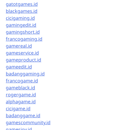
gatotgames.id
blackgames.id
cicigaming.id
gamingedit.id
gamingshort.id
francogaming.id
gamereal.id
gameservice.id
gameproduct.id
gameedit.id
badanggaming.id
francogame.id
gameblack.id
rogergame.id
alphagame.id
cicigame.id
badanggame.id
gamescommunity.id
gamesjoy.id