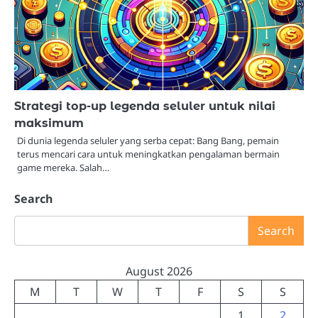
Strategi top-up legenda seluler untuk nilai
maksimum
Di dunia legenda seluler yang serba cepat: Bang Bang, pemain
terus mencari cara untuk meningkatkan pengalaman bermain
game mereka. Salah…
Search
Search
August 2026
M
T
W
T
F
S
S
1
2