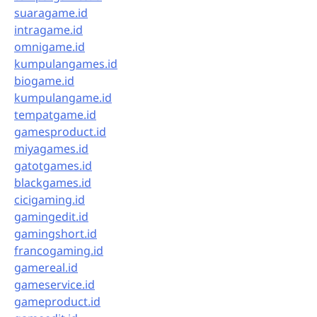
suaragame.id
intragame.id
omnigame.id
kumpulangames.id
biogame.id
kumpulangame.id
tempatgame.id
gamesproduct.id
miyagames.id
gatotgames.id
blackgames.id
cicigaming.id
gamingedit.id
gamingshort.id
francogaming.id
gamereal.id
gameservice.id
gameproduct.id