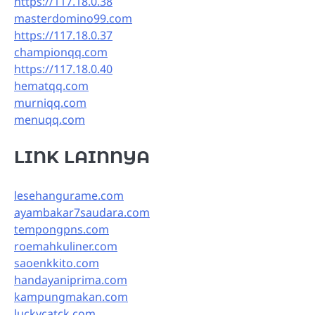
https://117.18.0.38
masterdomino99.com
https://117.18.0.37
championqq.com
https://117.18.0.40
hematqq.com
murniqq.com
menuqq.com
LINK LAINNYA
lesehangurame.com
ayambakar7saudara.com
tempongpns.com
roemahkuliner.com
saoenkkito.com
handayaniprima.com
kampungmakan.com
luckycatck.com