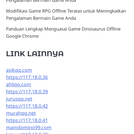
Modifikasi Game RPG Offline Teratas untuk Meningkatkan
Pengalaman Bermain Game Anda
Panduan Lengkap Menguasai Game Dinosaurus Offline
Google Chrome
LINK LAINNYA
asikqq.com
https://117.18.0.36
ahliqq.com
https://117.18.0.39
jurusqq.net
https://117.18.0.42
murahqq.net
https://117.18.0.41
maindomino99.com