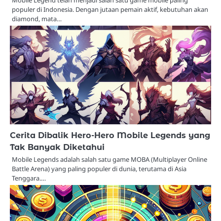
populer di Indonesia. Dengan jutaan pemain aktif, kebutuhan akan
diamond, mata…
Cerita Dibalik Hero-Hero Mobile Legends yang
Tak Banyak Diketahui
Mobile Legends adalah salah satu game MOBA (Multiplayer Online
Battle Arena) yang paling populer di dunia, terutama di Asia
Tenggara.…