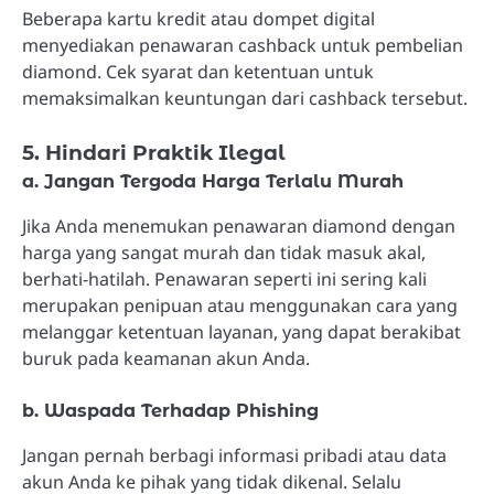
Beberapa kartu kredit atau dompet digital
menyediakan penawaran cashback untuk pembelian
diamond. Cek syarat dan ketentuan untuk
memaksimalkan keuntungan dari cashback tersebut.
5. Hindari Praktik Ilegal
a. Jangan Tergoda Harga Terlalu Murah
Jika Anda menemukan penawaran diamond dengan
harga yang sangat murah dan tidak masuk akal,
berhati-hatilah. Penawaran seperti ini sering kali
merupakan penipuan atau menggunakan cara yang
melanggar ketentuan layanan, yang dapat berakibat
buruk pada keamanan akun Anda.
b. Waspada Terhadap Phishing
Jangan pernah berbagi informasi pribadi atau data
akun Anda ke pihak yang tidak dikenal. Selalu