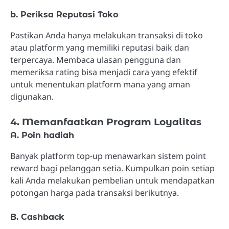
b. Periksa Reputasi Toko
Pastikan Anda hanya melakukan transaksi di toko
atau platform yang memiliki reputasi baik dan
terpercaya. Membaca ulasan pengguna dan
memeriksa rating bisa menjadi cara yang efektif
untuk menentukan platform mana yang aman
digunakan.
4. Memanfaatkan Program Loyalitas
A. Poin hadiah
Banyak platform top-up menawarkan sistem point
reward bagi pelanggan setia. Kumpulkan poin setiap
kali Anda melakukan pembelian untuk mendapatkan
potongan harga pada transaksi berikutnya.
B. Cashback