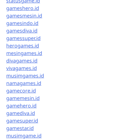
statusgame.id
gameshero.id
gamesmesin.id
gamesindo.id
gamesdiva.id
gamessuper.id
herogames.id
mesingames.id
divagames.id
vivagames.id
musimgames.id
namagames.id
gamecore.id
gamemesin.id
gamehero.id
gamediva.id
gamesuper.id
gamestar.id
musimgame.id