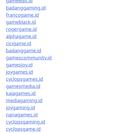
gameedit.id
badanggaming.id
francogame.id
gameblack.id
rogergame.id
alphagame.id
cicigame.id
badanggame.id
gamescommunity.id
gamesjoy.id
joygames.id
cyclopsgames.id
gamesmedia.id
kajagames.id
mediagaming.id
joygaming.id
nanagames.id
cyclopsgaming.id
cyclopsgame.id