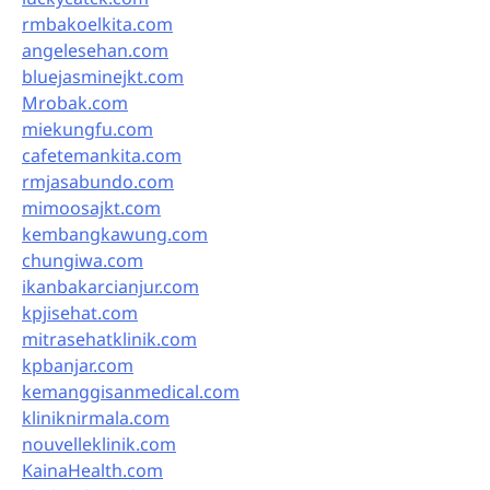
rmbakoelkita.com
angelesehan.com
bluejasminejkt.com
Mrobak.com
miekungfu.com
cafetemankita.com
rmjasabundo.com
mimoosajkt.com
kembangkawung.com
chungiwa.com
ikanbakarcianjur.com
kpjisehat.com
mitrasehatklinik.com
kpbanjar.com
kemanggisanmedical.com
kliniknirmala.com
nouvelleklinik.com
KainaHealth.com