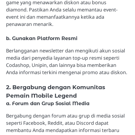
game yang menawarkan diskon atau bonus
diamond. Pastikan Anda selalu memantau event-
event ini dan memanfaatkannya ketika ada
penawaran menarik.
b. Gunakan Platform Resmi
Berlangganan newsletter dan mengikuti akun sosial
media dari penyedia layanan top-up resmi seperti
Codashop, Unipin, dan lainnya bisa memberikan
Anda informasi terkini mengenai promo atau diskon.
2. Bergabung dengan Komunitas
Pemain Mobile Legend
a. Forum dan Grup Sosial Media
Bergabung dengan forum atau grup di media sosial
seperti Facebook, Reddit, atau Discord dapat
membantu Anda mendapatkan informasi terbaru