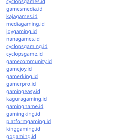
cyclopsgames.id
gamesmedia.id
kajagames.id
mediagaming.id
joygaming.id
nanagames.id
cyclopsgaming.id
cyclopsgame.id
gamecommunity.id
gamejoy.id
gamerking.id
gamerpro.id
gamingeasy.id
kaguragaming.id
gamingname.id
gamingking.id
platformgaming.id
kinggaming.id
gogaming.id