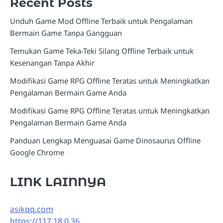
Recent Posts
Unduh Game Mod Offline Terbaik untuk Pengalaman
Bermain Game Tanpa Gangguan
Temukan Game Teka-Teki Silang Offline Terbaik untuk
Kesenangan Tanpa Akhir
Modifikasi Game RPG Offline Teratas untuk Meningkatkan
Pengalaman Bermain Game Anda
Modifikasi Game RPG Offline Teratas untuk Meningkatkan
Pengalaman Bermain Game Anda
Panduan Lengkap Menguasai Game Dinosaurus Offline
Google Chrome
LINK LAINNYA
asikqq.com
https://117.18.0.36