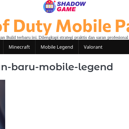
of Duty Mobile P
an Build terbaru ini. Dilengkapi strategi praktis dan saran profesion
Minecraft
Mobile Legend
Valorant
n-baru-mobile-legend