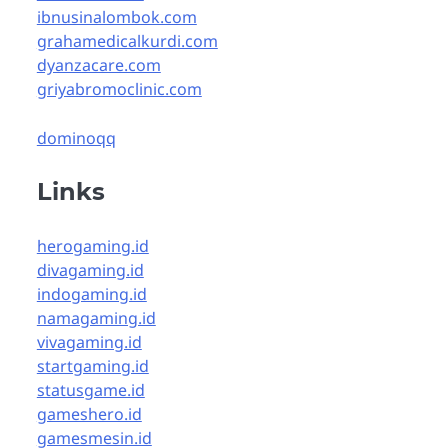
ibnusinalombok.com
grahamedicalkurdi.com
dyanzacare.com
griyabromoclinic.com
dominoqq
Links
herogaming.id
divagaming.id
indogaming.id
namagaming.id
vivagaming.id
startgaming.id
statusgame.id
gameshero.id
gamesmesin.id