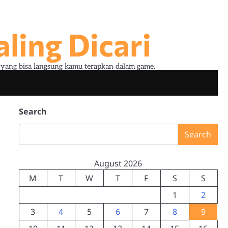
aling Dicari
al yang bisa langsung kamu terapkan dalam game.
Search
Search
August 2026
M
T
W
T
F
S
S
1
2
3
4
5
6
7
8
9