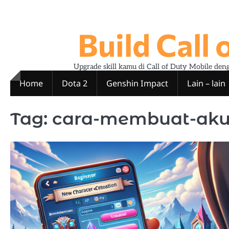
Skip
to
content
Build Call 
Upgrade skill kamu di Call of Duty Mobile deng
Home
Dota 2
Genshin Impact
Lain – lain
Tag:
cara-membuat-aku