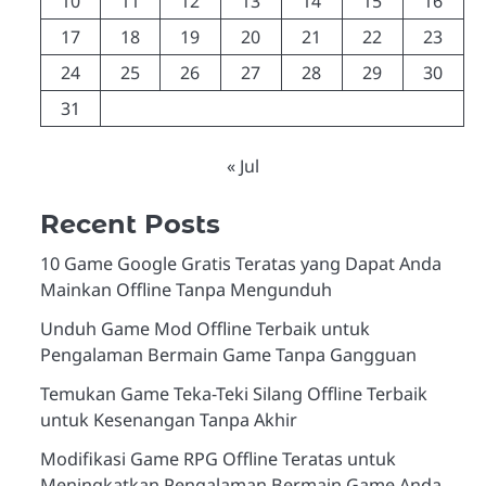
10
11
12
13
14
15
16
17
18
19
20
21
22
23
24
25
26
27
28
29
30
31
« Jul
Recent Posts
10 Game Google Gratis Teratas yang Dapat Anda
Mainkan Offline Tanpa Mengunduh
Unduh Game Mod Offline Terbaik untuk
Pengalaman Bermain Game Tanpa Gangguan
Temukan Game Teka-Teki Silang Offline Terbaik
untuk Kesenangan Tanpa Akhir
Modifikasi Game RPG Offline Teratas untuk
Meningkatkan Pengalaman Bermain Game Anda