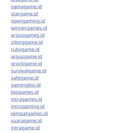
namagame.id
stargame.id
opengaming.id
winnergames.id
argusgames.id
zilonggame.id
rubygame.id
argusgame.id
grockgame.id
survivalgame.id
safegame.id
gamingbio.id
biogames.id
intragames.id
introgaming.id
tempatgames.id
suaragame.id
intragame.id