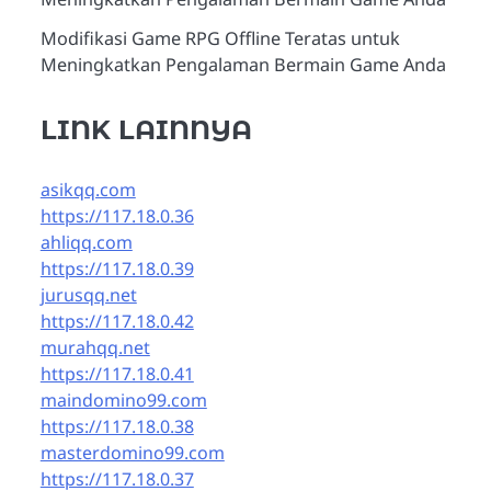
Modifikasi Game RPG Offline Teratas untuk
Meningkatkan Pengalaman Bermain Game Anda
LINK LAINNYA
asikqq.com
https://117.18.0.36
ahliqq.com
https://117.18.0.39
jurusqq.net
https://117.18.0.42
murahqq.net
https://117.18.0.41
maindomino99.com
https://117.18.0.38
masterdomino99.com
https://117.18.0.37