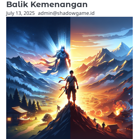
Balik Kemenangan
July 13, 2025
admin@shadowgame.id