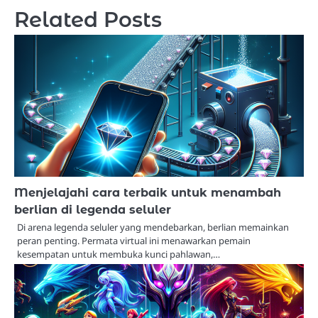
Related Posts
Menjelajahi cara terbaik untuk menambah
berlian di legenda seluler
Di arena legenda seluler yang mendebarkan, berlian memainkan
peran penting. Permata virtual ini menawarkan pemain
kesempatan untuk membuka kunci pahlawan,…