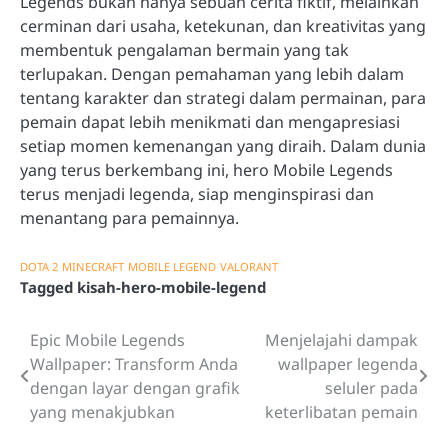
Legends bukan hanya sebuah cerita fiktif, melainkan
cerminan dari usaha, ketekunan, dan kreativitas yang
membentuk pengalaman bermain yang tak
terlupakan. Dengan pemahaman yang lebih dalam
tentang karakter dan strategi dalam permainan, para
pemain dapat lebih menikmati dan mengapresiasi
setiap momen kemenangan yang diraih. Dalam dunia
yang terus berkembang ini, hero Mobile Legends
terus menjadi legenda, siap menginspirasi dan
menantang para pemainnya.
DOTA 2
MINECRAFT
MOBILE LEGEND
VALORANT
Tagged
kisah-hero-mobile-legend
Epic Mobile Legends
Menjelajahi dampak
Post
Wallpaper: Transform Anda
wallpaper legenda
navigation
dengan layar dengan grafik
seluler pada
yang menakjubkan
keterlibatan pemain