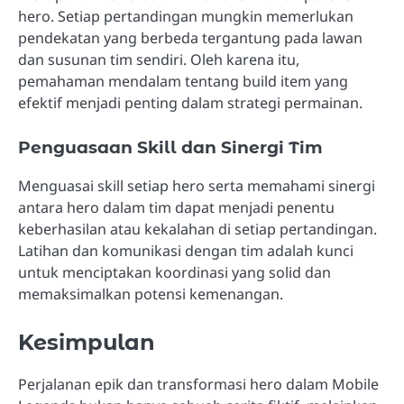
hero. Setiap pertandingan mungkin memerlukan
pendekatan yang berbeda tergantung pada lawan
dan susunan tim sendiri. Oleh karena itu,
pemahaman mendalam tentang build item yang
efektif menjadi penting dalam strategi permainan.
Penguasaan Skill dan Sinergi Tim
Menguasai skill setiap hero serta memahami sinergi
antara hero dalam tim dapat menjadi penentu
keberhasilan atau kekalahan di setiap pertandingan.
Latihan dan komunikasi dengan tim adalah kunci
untuk menciptakan koordinasi yang solid dan
memaksimalkan potensi kemenangan.
Kesimpulan
Perjalanan epik dan transformasi hero dalam Mobile