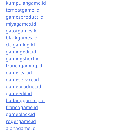
kumpulangame.id
tempatgame.id
gamesproduct.id
miyagames.id
gatotgames.id
blackgames.id
cicigaming.id
gamingedit.id
gamingshort.id
francogaming.id
gamereal.id
gameservice.id
gameproduct.id
gameedit.id
badanggaming.id
francogame.id
gameblack.id
rogergame.id
alphagame.id