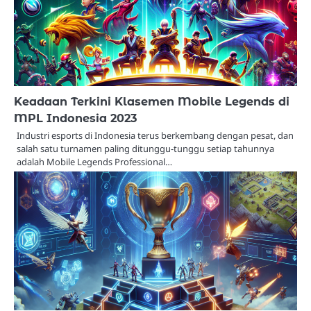
Keadaan Terkini Klasemen Mobile Legends di
MPL Indonesia 2023
Industri esports di Indonesia terus berkembang dengan pesat, dan
salah satu turnamen paling ditunggu-tunggu setiap tahunnya
adalah Mobile Legends Professional…