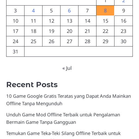
1
2
3
4
5
6
7
8
9
10
11
12
13
14
15
16
17
18
19
20
21
22
23
24
25
26
27
28
29
30
31
« Jul
Recent Posts
10 Game Google Gratis Teratas yang Dapat Anda Mainkan
Offline Tanpa Mengunduh
Unduh Game Mod Offline Terbaik untuk Pengalaman
Bermain Game Tanpa Gangguan
Temukan Game Teka-Teki Silang Offline Terbaik untuk