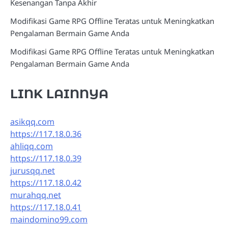
Kesenangan Tanpa Akhir
Modifikasi Game RPG Offline Teratas untuk Meningkatkan
Pengalaman Bermain Game Anda
Modifikasi Game RPG Offline Teratas untuk Meningkatkan
Pengalaman Bermain Game Anda
LINK LAINNYA
asikqq.com
https://117.18.0.36
ahliqq.com
https://117.18.0.39
jurusqq.net
https://117.18.0.42
murahqq.net
https://117.18.0.41
maindomino99.com