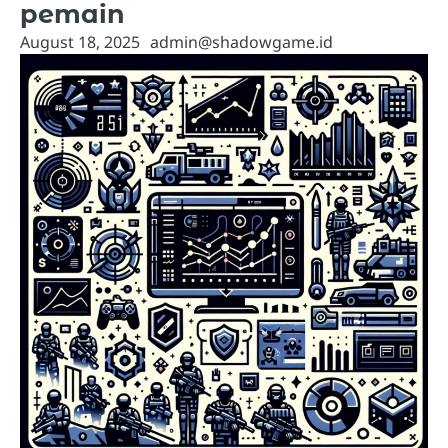
pemain
August 18, 2025
admin@shadowgame.id