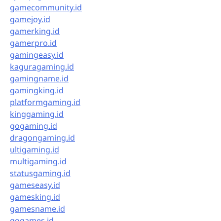
gamecommunity.id
gamejoy.id
gamerking.id
gamerpro.id
gamingeasy.id
kaguragaming.id
gamingname.id
gamingking.id
platformgaming.id
kinggaming.id
gogaming.id
dragongaming.id
ultigaming.id
multigaming.id
statusgaming.id
gameseasy.id
gamesking.id
gamesname.id
gogames.id