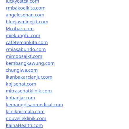
luckycatck.com
rmbakoelkita.com
angelesehan.com
bluejasminejkt.com
Mrobak.com
miekungfu.com
cafetemankita.com
rmjasabundo.com
mimoosajkt.com
kembangkawung.com
chungiwa.com
ikanbakarcianjur.com
kpjisehat.com
mitrasehatklinik.com
kpbanjar.com
kemanggisanmedical.com
kliniknirmala.com
nouvelleklinik.com
KainaHealth.com