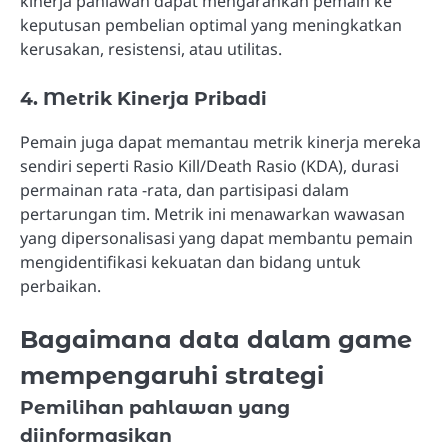
kinerja pahlawan dapat mengarahkan pemain ke
keputusan pembelian optimal yang meningkatkan
kerusakan, resistensi, atau utilitas.
4. Metrik Kinerja Pribadi
Pemain juga dapat memantau metrik kinerja mereka
sendiri seperti Rasio Kill/Death Rasio (KDA), durasi
permainan rata -rata, dan partisipasi dalam
pertarungan tim. Metrik ini menawarkan wawasan
yang dipersonalisasi yang dapat membantu pemain
mengidentifikasi kekuatan dan bidang untuk
perbaikan.
Bagaimana data dalam game
mempengaruhi strategi
Pemilihan pahlawan yang
diinformasikan