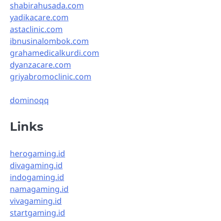
shabirahusada.com
yadikacare.com
astaclinic.com
ibnusinalombok.com
grahamedicalkurdi.com
dyanzacare.com
griyabromoclinic.com
dominoqq
Links
herogaming.id
divagaming.id
indogaming.id
namagaming.id
vivagaming.id
startgaming.id