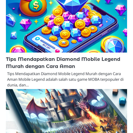
Tips Mendapatkan Diamond Mobile Legend
Murah dengan Cara Aman
Tips Mendapatkan Diamond Mobile Legend Murah dengan Cara
Aman Mobile Legend adalah salah satu game MOBA terpopuler di
dunia, dan…