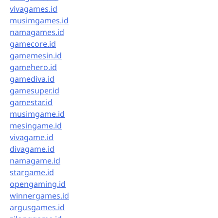
vivagames.id
musimgames.id
namagames.id
gamecore.id
gamemesin.id
gamehero.id
gamediva.id
gamesuper.id
gamestar.id
musimgame.id
mesingame.id
vivagame.id
divagame.id
namagame.id
stargame.id
opengaming.id
winnergames.id
argusgames.id