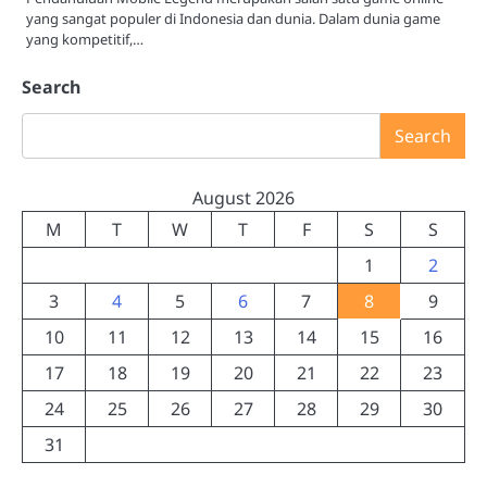
yang sangat populer di Indonesia dan dunia. Dalam dunia game
yang kompetitif,…
Search
Search
August 2026
M
T
W
T
F
S
S
1
2
3
4
5
6
7
8
9
10
11
12
13
14
15
16
17
18
19
20
21
22
23
24
25
26
27
28
29
30
31