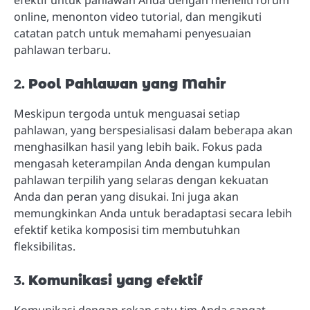
efektif untuk pahlawan Anda dengan meneliti forum
online, menonton video tutorial, dan mengikuti
catatan patch untuk memahami penyesuaian
pahlawan terbaru.
2.
Pool Pahlawan yang Mahir
Meskipun tergoda untuk menguasai setiap
pahlawan, yang berspesialisasi dalam beberapa akan
menghasilkan hasil yang lebih baik. Fokus pada
mengasah keterampilan Anda dengan kumpulan
pahlawan terpilih yang selaras dengan kekuatan
Anda dan peran yang disukai. Ini juga akan
memungkinkan Anda untuk beradaptasi secara lebih
efektif ketika komposisi tim membutuhkan
fleksibilitas.
3.
Komunikasi yang efektif