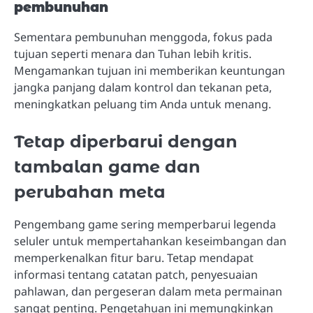
pembunuhan
Sementara pembunuhan menggoda, fokus pada
tujuan seperti menara dan Tuhan lebih kritis.
Mengamankan tujuan ini memberikan keuntungan
jangka panjang dalam kontrol dan tekanan peta,
meningkatkan peluang tim Anda untuk menang.
Tetap diperbarui dengan
tambalan game dan
perubahan meta
Pengembang game sering memperbarui legenda
seluler untuk mempertahankan keseimbangan dan
memperkenalkan fitur baru. Tetap mendapat
informasi tentang catatan patch, penyesuaian
pahlawan, dan pergeseran dalam meta permainan
sangat penting. Pengetahuan ini memungkinkan