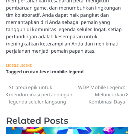
mempertahankan kesadaran peta, mengikuti
pembaruan game, dan menumbuhkan lingkungan
tim kolaboratif, Anda dapat naik pangkat dan
memantapkan diri Anda sebagai pemain yang
tangguh di komunitas legenda seluler. Ingat, setiap
pertandingan adalah kesempatan untuk
meningkatkan keterampilan Anda dan menikmati
perjalanan menjadi pemain papan atas.
MOBILE LEGEND
Tagged
urutan-level-mobile-legend
Strategi epik untuk
WDP Mobile Legend:
Post
mendominasi pertandingan
Meluncurkan
navigation
legenda seluler langsung
Kombinasi Daya
Related Posts