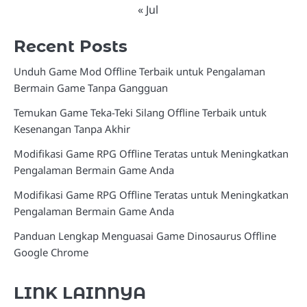
« Jul
Recent Posts
Unduh Game Mod Offline Terbaik untuk Pengalaman
Bermain Game Tanpa Gangguan
Temukan Game Teka-Teki Silang Offline Terbaik untuk
Kesenangan Tanpa Akhir
Modifikasi Game RPG Offline Teratas untuk Meningkatkan
Pengalaman Bermain Game Anda
Modifikasi Game RPG Offline Teratas untuk Meningkatkan
Pengalaman Bermain Game Anda
Panduan Lengkap Menguasai Game Dinosaurus Offline
Google Chrome
LINK LAINNYA