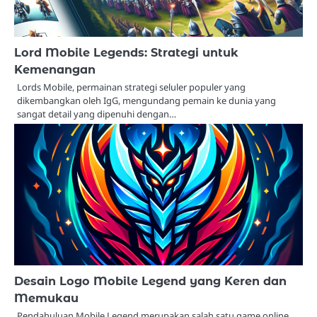
Lord Mobile Legends: Strategi untuk
Kemenangan
Lords Mobile, permainan strategi seluler populer yang
dikembangkan oleh IgG, mengundang pemain ke dunia yang
sangat detail yang dipenuhi dengan…
Desain Logo Mobile Legend yang Keren dan
Memukau
Pendahuluan Mobile Legend merupakan salah satu game online