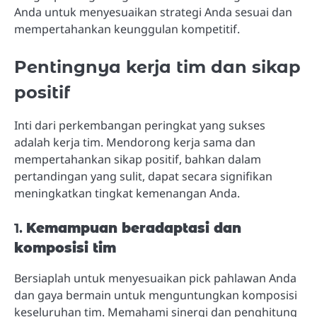
Anda untuk menyesuaikan strategi Anda sesuai dan
mempertahankan keunggulan kompetitif.
Pentingnya kerja tim dan sikap
positif
Inti dari perkembangan peringkat yang sukses
adalah kerja tim. Mendorong kerja sama dan
mempertahankan sikap positif, bahkan dalam
pertandingan yang sulit, dapat secara signifikan
meningkatkan tingkat kemenangan Anda.
1.
Kemampuan beradaptasi dan
komposisi tim
Bersiaplah untuk menyesuaikan pick pahlawan Anda
dan gaya bermain untuk menguntungkan komposisi
keseluruhan tim. Memahami sinergi dan penghitung