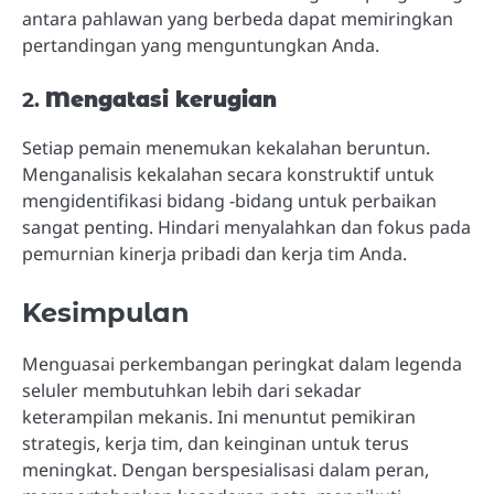
antara pahlawan yang berbeda dapat memiringkan
pertandingan yang menguntungkan Anda.
2.
Mengatasi kerugian
Setiap pemain menemukan kekalahan beruntun.
Menganalisis kekalahan secara konstruktif untuk
mengidentifikasi bidang -bidang untuk perbaikan
sangat penting. Hindari menyalahkan dan fokus pada
pemurnian kinerja pribadi dan kerja tim Anda.
Kesimpulan
Menguasai perkembangan peringkat dalam legenda
seluler membutuhkan lebih dari sekadar
keterampilan mekanis. Ini menuntut pemikiran
strategis, kerja tim, dan keinginan untuk terus
meningkat. Dengan berspesialisasi dalam peran,