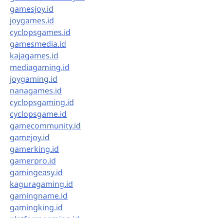
gamesjoy.id
joygames.id
cyclopsgames.id
gamesmedia.id
kajagames.id
mediagaming.id
joygaming.id
nanagames.id
cyclopsgaming.id
cyclopsgame.id
gamecommunity.id
gamejoy.id
gamerking.id
gamerpro.id
gamingeasy.id
kaguragaming.id
gamingname.id
gamingking.id