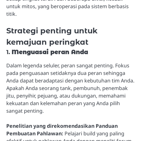
untuk mitos, yang beroperasi pada sistem berbasis
titik.
Strategi penting untuk
kemajuan peringkat
1.
Menguasai peran Anda
Dalam legenda seluler, peran sangat penting. Fokus
pada penguasaan setidaknya dua peran sehingga
Anda dapat beradaptasi dengan kebutuhan tim Anda.
Apakah Anda seorang tank, pembunuh, penembak
jitu, penyihir, pejuang, atau dukungan, memahami
kekuatan dan kelemahan peran yang Anda pilih
sangat penting.
Penelitian yang direkomendasikan Panduan
Pembuatan Pahlawan:
Pelajari build yang paling