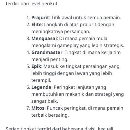
terdiri dari level berikut:
Prajurit
: Titik awal untuk semua pemain.
Elite
: Langkah di atas prajurit dengan
meningkatnya persaingan.
Menguasai
: Di mana pemain mulai
mengalami gameplay yang lebih strategis.
Grandmaster
: Tingkat di mana kerja tim
menjadi penting.
Epik
: Masuk ke tingkat persaingan yang
lebih tinggi dengan lawan yang lebih
terampil.
Legenda
: Peringkat lanjutan yang
membutuhkan mekanik dan strategi yang
sangat baik.
Mitos
: Puncak peringkat, di mana pemain
terbaik bersaing.
Setiap tingkat terdiri dari beberapa divisi, kecuali