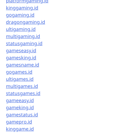
platformgaming.id
kinggaming.id
gogaming.id
dragongaming.id
ultigaming.id
multigaming.id
statusgaming.id
gameseasy.id
gamesking.id
gamesname.id
gogames.id
ultigames.id
multigames.id
statusgames.id
gameeasy.id
gameking.id
gamestatus.id
gamepro.id
kinggame.id