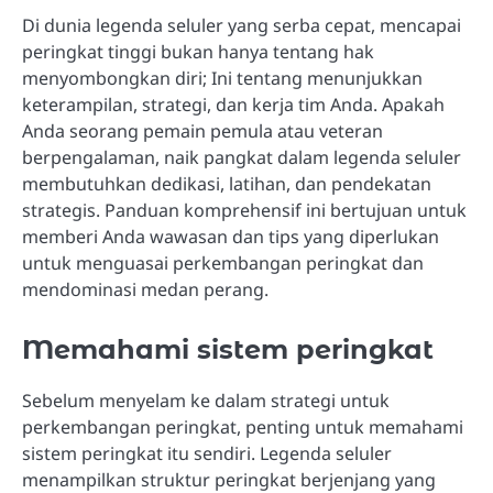
Di dunia legenda seluler yang serba cepat, mencapai
peringkat tinggi bukan hanya tentang hak
menyombongkan diri; Ini tentang menunjukkan
keterampilan, strategi, dan kerja tim Anda. Apakah
Anda seorang pemain pemula atau veteran
berpengalaman, naik pangkat dalam legenda seluler
membutuhkan dedikasi, latihan, dan pendekatan
strategis. Panduan komprehensif ini bertujuan untuk
memberi Anda wawasan dan tips yang diperlukan
untuk menguasai perkembangan peringkat dan
mendominasi medan perang.
Memahami sistem peringkat
Sebelum menyelam ke dalam strategi untuk
perkembangan peringkat, penting untuk memahami
sistem peringkat itu sendiri. Legenda seluler
menampilkan struktur peringkat berjenjang yang