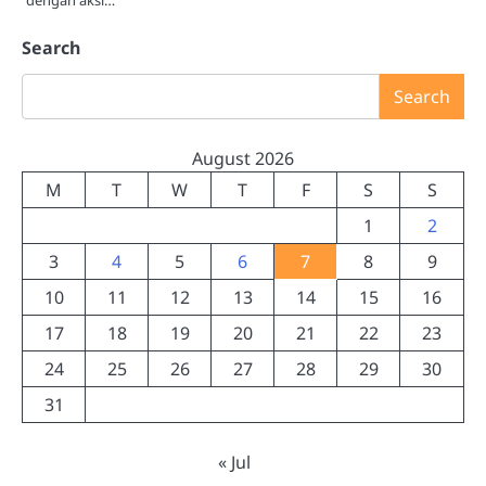
dengan aksi…
Search
Search
August 2026
M
T
W
T
F
S
S
1
2
3
4
5
6
7
8
9
10
11
12
13
14
15
16
17
18
19
20
21
22
23
24
25
26
27
28
29
30
31
« Jul