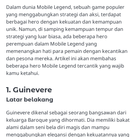
Dalam dunia Mobile Legend, sebuah game populer
yang menggabungkan strategi dan aksi, terdapat
berbagai hero dengan kekuatan dan kemampuan
unik. Namun, di samping kemampuan tempur dan
strategi yang luar biasa, ada beberapa hero
perempuan dalam Mobile Legend yang
memenangkan hati para pemain dengan kecantikan
dan pesona mereka. Artikel ini akan membahas
beberapa hero Mobile Legend tercantik yang wajib
kamu ketahui.
1. Guinevere
Latar belakang
Guinevere dikenal sebagai seorang bangsawan dari
keluarga Baroque yang dihormati. Dia memiliki bakat
alami dalam seni bela diri magis dan mampu
menggabungkan elegansi dengan kekuatannya yang