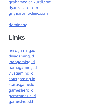
grahamedicalkurdi.com
dyanzacare.com
griyabromoclinic.com
dominoqq
Links
herogaming.id
divagaming.id
indogaming.id
namagaming.id
vivagaming.id
startgaming.id
statusgame.id
gameshero.id
gamesmesin.id
gamesindo.id