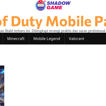
of Duty Mobile P
an Build terbaru ini. Dilengkapi strategi praktis dan saran profesion
Minecraft
Mobile Legend
Valorant