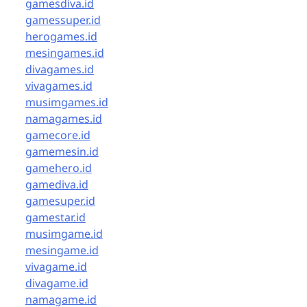
gamesdiva.id
gamessuper.id
herogames.id
mesingames.id
divagames.id
vivagames.id
musimgames.id
namagames.id
gamecore.id
gamemesin.id
gamehero.id
gamediva.id
gamesuper.id
gamestar.id
musimgame.id
mesingame.id
vivagame.id
divagame.id
namagame.id