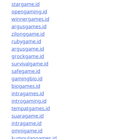
stargame.id
opengaming.id
winnergames.id
argusgames.id
zilonggame.id
rubygame.id
argusgame.id
grockgame.id
survivalgame.id
safegame.id
gamingbio.id
biogames.id
intragames.id
introgaming.id
tempatgames.id
suaragame.id
intragame.id
omnigame.id
kumpulangames.id