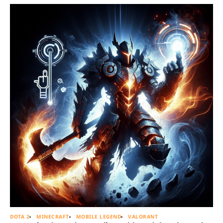
DOTA 2
MINECRAFT
MOBILE LEGEND
VALORANT