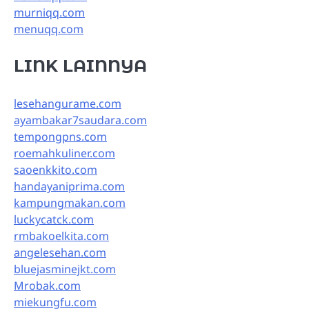
murniqq.com
menuqq.com
LINK LAINNYA
lesehangurame.com
ayambakar7saudara.com
tempongpns.com
roemahkuliner.com
saoenkkito.com
handayaniprima.com
kampungmakan.com
luckycatck.com
rmbakoelkita.com
angelesehan.com
bluejasminejkt.com
Mrobak.com
miekungfu.com