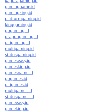
kaguragaming.id
gamingname.id
gamingking.id
platformgaming.id
kinggaming.id
gogaming.id
dragongaming.id
ultigaming.id
multigaming.id
statusgaming.id
gameseasy.id
gamesking.id
gamesname.id
gogames.id
ultigames.id
multigames.id
statusgames.id
gameeasy.id
gameking.id