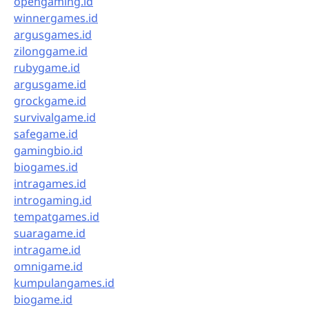
opengaming.id
winnergames.id
argusgames.id
zilonggame.id
rubygame.id
argusgame.id
grockgame.id
survivalgame.id
safegame.id
gamingbio.id
biogames.id
intragames.id
introgaming.id
tempatgames.id
suaragame.id
intragame.id
omnigame.id
kumpulangames.id
biogame.id