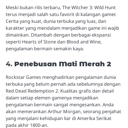
Meski bukan rilis terbaru, The Witcher 3: Wild Hunt
terus menjadi salah satu favorit di kalangan gamer.
Cerita yang kuat, dunia terbuka yang luas, dan
karakter yang mendalam menjadikan game ini wajib
dimainkan. Ditambah dengan berbagai ekspansi
seperti Hearts of Stone dan Blood and Wine,
pengalaman bermain semakin kaya.
4.
Penebusan Mati Merah 2
Rockstar Games menghadirkan pengalaman dunia
terbuka yang belum pernah ada sebelumnya dengan
Red Dead Redemption 2. Kualitas grafis dan detail
dalam setiap elemen gamenya menjadikan
pengalaman bermain sangat mengesankan. Anda
akan memerankan Arthur Morgan, seorang penjahat
yang menjalani kehidupan liar di Amerika Serikat
pada akhir 1800-an.