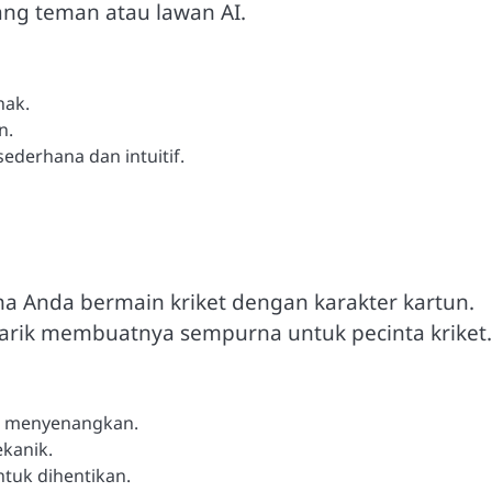
g teman atau lawan AI.
nak.
n.
derhana dan intuitif.
na Anda bermain kriket dengan karakter kartun.
arik membuatnya sempurna untuk pecinta kriket.
g menyenangkan.
kanik.
tuk dihentikan.