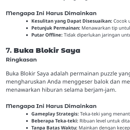
Mengapa Ini Harus Dimainkan
Kesulitan yang Dapat Disesuaikan:
Cocok u
Petunjuk Permainan:
Menawarkan tip untuk
Putar Offline:
Tidak diperlukan jaringan unt
7.
Buka Blokir Saya
Ringkasan
Buka Blokir Saya adalah permainan puzzle y
mengharuskan Anda menggeser balok dan memb
menawarkan hiburan selama berjam-jam.
Mengapa Ini Harus Dimainkan
Gameplay Strategis:
Teka-teki yang menan
Beberapa Teka-teki:
Ribuan level untuk dit
Tanpa Batas Waktu:
Mainkan dengan kecepa