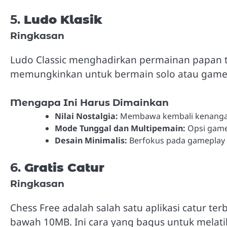
5.
Ludo Klasik
Ringkasan
Ludo Classic menghadirkan permainan papan ter
memungkinkan untuk bermain solo atau game
Mengapa Ini Harus Dimainkan
Nilai Nostalgia:
Membawa kembali kenangan
Mode Tunggal dan Multipemain:
Opsi game
Desain Minimalis:
Berfokus pada gameplay i
6.
Gratis Catur
Ringkasan
Chess Free adalah salah satu aplikasi catur t
bawah 10MB. Ini cara yang bagus untuk melati