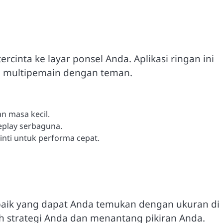
cinta ke layar ponsel Anda. Aplikasi ringan ini
 multipemain dengan teman.
 masa kecil.
play serbaguna.
nti untuk performa cepat.
erbaik yang dapat Anda temukan dengan ukuran di
h strategi Anda dan menantang pikiran Anda.