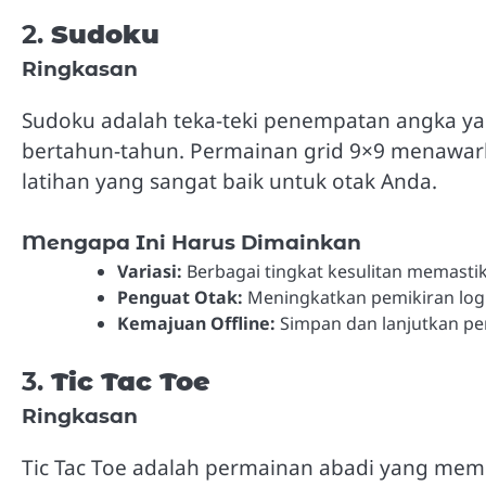
2.
Sudoku
Ringkasan
Sudoku adalah teka-teki penempatan angka ya
bertahun-tahun. Permainan grid 9×9 menawark
latihan yang sangat baik untuk otak Anda.
Mengapa Ini Harus Dimainkan
Variasi:
Berbagai tingkat kesulitan memasti
Penguat Otak:
Meningkatkan pemikiran logi
Kemajuan Offline:
Simpan dan lanjutkan pe
3.
Tic Tac Toe
Ringkasan
Tic Tac Toe adalah permainan abadi yang mem