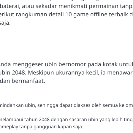
terai, atau sekadar menikmati permainan tanp
rikut rangkuman detail 10 game offline terbaik d
aja.
 Anda menggeser ubin bernomor pada kotak untu
in 2048. Meskipun ukurannya kecil, ia menawa
 dan bermanfaat.
indahkan ubin, sehingga dapat diakses oleh semua kelo
elampaui tahun 2048 dengan sasaran ubin yang lebih ting
ameplay tanpa gangguan kapan saja.