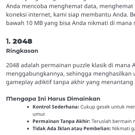
Anda mencoba menghemat data, menghemat ba
koneksi internet, kami siap membantu Anda. Be
bawah 10 MB yang bisa Anda nikmati di mana s
1.
2048
Ringkasan
2048 adalah permainan puzzle klasik di mana
menggabungkannya, sehingga menghasilkan ub
gameplay adiktif tanpa akhir yang menantang
Mengapa Ini Harus Dimainkan
Kontrol Sederhana:
Cukup gesek untuk mem
umur.
Permainan Tanpa Akhir:
Teruslah bermain m
Tidak Ada Iklan atau Pembelian:
Nikmati g