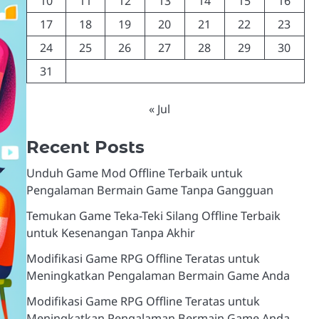
10
11
12
13
14
15
16
17
18
19
20
21
22
23
24
25
26
27
28
29
30
31
« Jul
Recent Posts
Unduh Game Mod Offline Terbaik untuk
Pengalaman Bermain Game Tanpa Gangguan
Temukan Game Teka-Teki Silang Offline Terbaik
untuk Kesenangan Tanpa Akhir
Modifikasi Game RPG Offline Teratas untuk
Meningkatkan Pengalaman Bermain Game Anda
Modifikasi Game RPG Offline Teratas untuk
Meningkatkan Pengalaman Bermain Game Anda