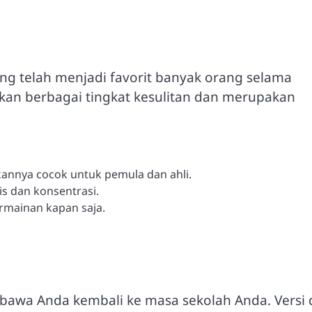
ng telah menjadi favorit banyak orang selama
an berbagai tingkat kesulitan dan merupakan
kannya cocok untuk pemula dan ahli.
s dan konsentrasi.
rmainan kapan saja.
bawa Anda kembali ke masa sekolah Anda. Versi 