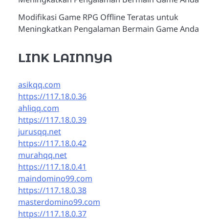
Modifikasi Game RPG Offline Teratas untuk
Meningkatkan Pengalaman Bermain Game Anda
LINK LAINNYA
asikqq.com
https://117.18.0.36
ahliqq.com
https://117.18.0.39
jurusqq.net
https://117.18.0.42
murahqq.net
https://117.18.0.41
maindomino99.com
https://117.18.0.38
masterdomino99.com
https://117.18.0.37