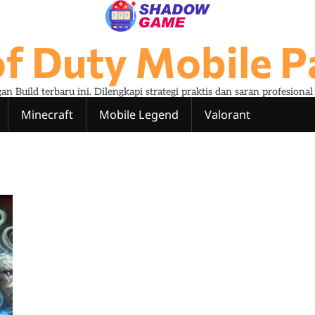
of Duty Mobile P
an Build terbaru ini. Dilengkapi strategi praktis dan saran profesion
Minecraft
Mobile Legend
Valorant