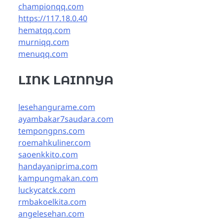
championqq.com
https://117.18.0.40
hematqq.com
murniqq.com
menuqq.com
LINK LAINNYA
lesehangurame.com
ayambakar7saudara.com
tempongpns.com
roemahkuliner.com
saoenkkito.com
handayaniprima.com
kampungmakan.com
luckycatck.com
rmbakoelkita.com
angelesehan.com