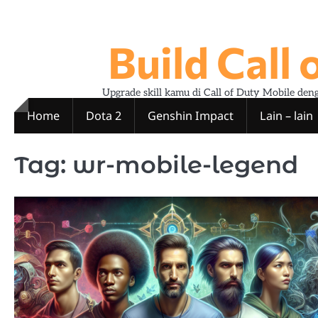
Skip
to
content
Build Call 
Upgrade skill kamu di Call of Duty Mobile deng
Home
Dota 2
Genshin Impact
Lain – lain
Tag:
wr-mobile-legend