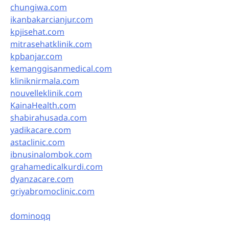
chungiwa.com
ikanbakarcianjur.com
kpjisehat.com
mitrasehatklinik.com
kpbanjar.com
kemanggisanmedical.com
kliniknirmala.com
nouvelleklinik.com
KainaHealth.com
shabirahusada.com
yadikacare.com
astaclinic.com
ibnusinalombok.com
grahamedicalkurdi.com
dyanzacare.com
griyabromoclinic.com
dominoqq