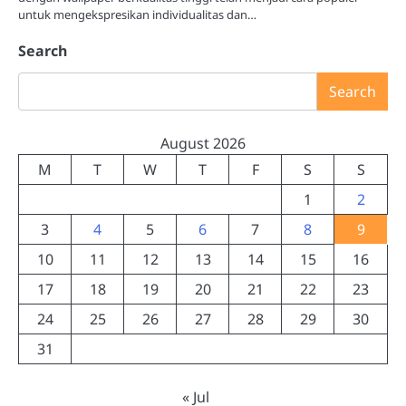
untuk mengekspresikan individualitas dan…
Search
Search
August 2026
M
T
W
T
F
S
S
1
2
3
4
5
6
7
8
9
10
11
12
13
14
15
16
17
18
19
20
21
22
23
24
25
26
27
28
29
30
31
« Jul