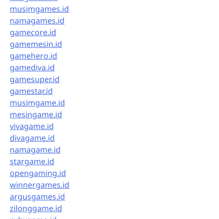
musimgames.id
namagames.id
gamecore.id
gamemesin.id
gamehero.id
gamediva.id
gamesuper.id
gamestar.id
musimgame.id
mesingame.id
vivagame.id
divagame.id
namagame.id
stargame.id
opengaming.id
winnergames.id
argusgames.id
zilonggame.id