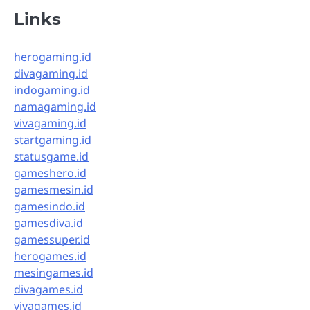
Links
herogaming.id
divagaming.id
indogaming.id
namagaming.id
vivagaming.id
startgaming.id
statusgame.id
gameshero.id
gamesmesin.id
gamesindo.id
gamesdiva.id
gamessuper.id
herogames.id
mesingames.id
divagames.id
vivagames.id