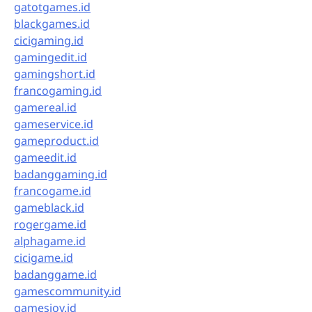
gatotgames.id
blackgames.id
cicigaming.id
gamingedit.id
gamingshort.id
francogaming.id
gamereal.id
gameservice.id
gameproduct.id
gameedit.id
badanggaming.id
francogame.id
gameblack.id
rogergame.id
alphagame.id
cicigame.id
badanggame.id
gamescommunity.id
gamesjoy.id