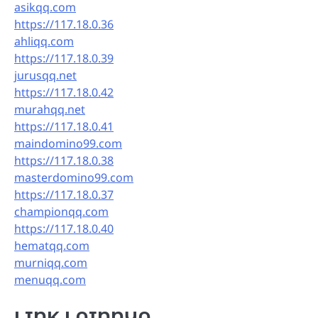
asikqq.com
https://117.18.0.36
ahliqq.com
https://117.18.0.39
jurusqq.net
https://117.18.0.42
murahqq.net
https://117.18.0.41
maindomino99.com
https://117.18.0.38
masterdomino99.com
https://117.18.0.37
championqq.com
https://117.18.0.40
hematqq.com
murniqq.com
menuqq.com
LINK LAINNYA