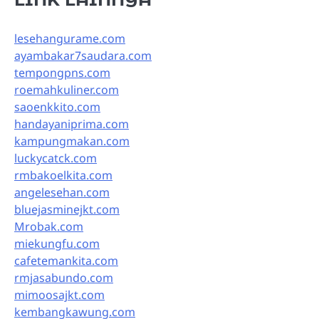
lesehangurame.com
ayambakar7saudara.com
tempongpns.com
roemahkuliner.com
saoenkkito.com
handayaniprima.com
kampungmakan.com
luckycatck.com
rmbakoelkita.com
angelesehan.com
bluejasminejkt.com
Mrobak.com
miekungfu.com
cafetemankita.com
rmjasabundo.com
mimoosajkt.com
kembangkawung.com