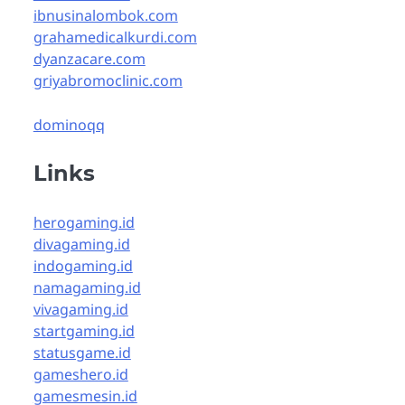
ibnusinalombok.com
grahamedicalkurdi.com
dyanzacare.com
griyabromoclinic.com
dominoqq
Links
herogaming.id
divagaming.id
indogaming.id
namagaming.id
vivagaming.id
startgaming.id
statusgame.id
gameshero.id
gamesmesin.id