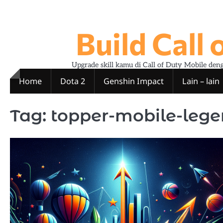
Skip
to
content
Build Call 
Upgrade skill kamu di Call of Duty Mobile deng
Home
Dota 2
Genshin Impact
Lain – lain
Tag:
topper-mobile-leg