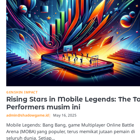
GENSHIN IMPACT
Rising Stars in Mobile Legends: The T
Performers musim ini
admin@shadowgame.id
May 16, 2025
Mobile Legends: Bang Bang, game Multiplayer Online Battle
Arena (MOBA) yang populer, terus memikat jutaan pemain di
seluruh dunia. Setiap…