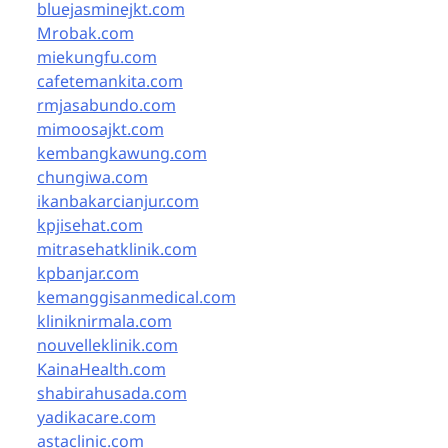
bluejasminejkt.com
Mrobak.com
miekungfu.com
cafetemankita.com
rmjasabundo.com
mimoosajkt.com
kembangkawung.com
chungiwa.com
ikanbakarcianjur.com
kpjisehat.com
mitrasehatklinik.com
kpbanjar.com
kemanggisanmedical.com
kliniknirmala.com
nouvelleklinik.com
KainaHealth.com
shabirahusada.com
yadikacare.com
astaclinic.com