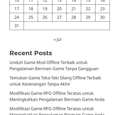
10
11
12
13
14
15
16
17
18
19
20
21
22
23
24
25
26
27
28
29
30
31
« Jul
Recent Posts
Unduh Game Mod Offline Terbaik untuk
Pengalaman Bermain Game Tanpa Gangguan
Temukan Game Teka-Teki Silang Offline Terbaik
untuk Kesenangan Tanpa Akhir
Modifikasi Game RPG Offline Teratas untuk
Meningkatkan Pengalaman Bermain Game Anda
Modifikasi Game RPG Offline Teratas untuk
Meningkatkan Pengalaman Bermain Game Anda