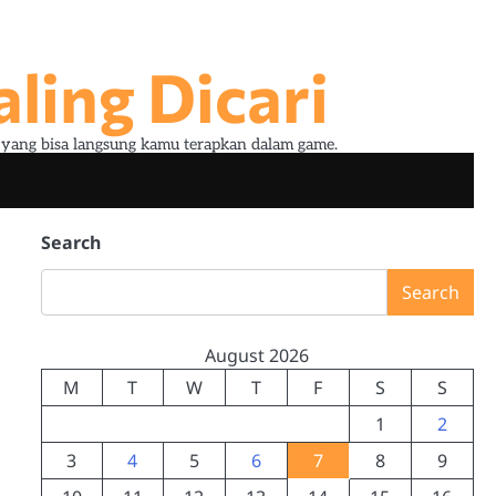
aling Dicari
al yang bisa langsung kamu terapkan dalam game.
Search
Search
August 2026
M
T
W
T
F
S
S
1
2
3
4
5
6
7
8
9