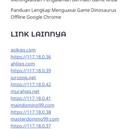
Panduan Lengkap Menguasai Game Dinosaurus
Offline Google Chrome
LINK LAINNYA
asikqq.com
https://117.18.0.36
ahliqq.com
https://117.18.0.39
jurusqq.net
https://117.18.0.42
murahqq.net
https://117.18.0.41
maindomino99.com
https://117.18.0.38
masterdomino99.com
https://117.18.0.37