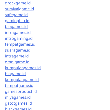
grockgame.id
survivalgame.id
safegame.id
gamingbio.id
biogames.id
intragames.id
introgaming.id
tempatgames.id
suaragame.id
intragame.id
omnigame.id
kumpulangames.id
biogame.id
kumpulangame.id
tempatgame.id
gamesproduct.id
miyagames.id
gatotgames.id
blackgames.id