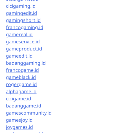
cicigaming.id
gamingedit.id
gamingshort.id
francogaming.id
gamereal.id
gameservice.id
gameproduct.id
gameedit.id
badanggaming.id
francogame.id
gameblack.id
rogergame.id
alphagame.id
cicigame.id
badanggame.id
gamescommunity.id
gamesjoy.id
joygames.id