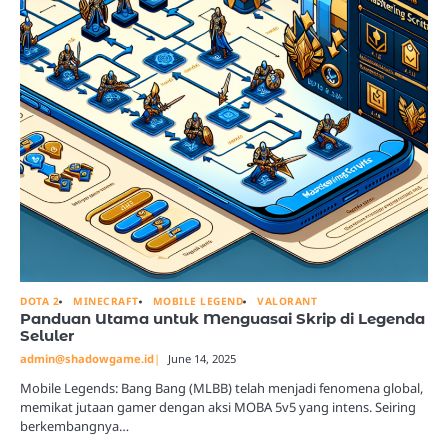
DOTA 2
MINECRAFT
MOBILE LEGEND
VALORANT
Panduan Utama untuk Menguasai Skrip di Legenda
Seluler
admin@shadowgame.id
June 14, 2025
Mobile Legends: Bang Bang (MLBB) telah menjadi fenomena global,
memikat jutaan gamer dengan aksi MOBA 5v5 yang intens. Seiring
berkembangnya…