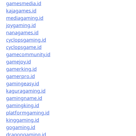
gamesmedia.id
kajagames.id
mediagaming.id
joygaming.id
nanagames.id
cyclopsgaming.id
cyclopsgame.id
gamecommunity.id
gamejoy.id
gamerking.id
gamerpro.id
gamingeasy.id
kaguragaming.id
gamingname.id
gamingking.id
platformgaming.id
kinggaming.id
gogaming.id
dragongaming.id