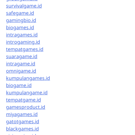
survivalgame.id
safegame.id
gamingbio.id
biogames.id
intragames.id
introgaming.id
tempatgames.id
suaragame.id
intragame.id
omnigame.id
kumpulangames.id
biogame.id
kumpulangame.id
tempatgame.id
gamesproduct.id
miyagames.id
gatotgames.id
blackgames.id