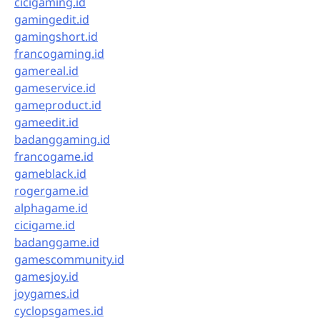
cicigaming.id
gamingedit.id
gamingshort.id
francogaming.id
gamereal.id
gameservice.id
gameproduct.id
gameedit.id
badanggaming.id
francogame.id
gameblack.id
rogergame.id
alphagame.id
cicigame.id
badanggame.id
gamescommunity.id
gamesjoy.id
joygames.id
cyclopsgames.id