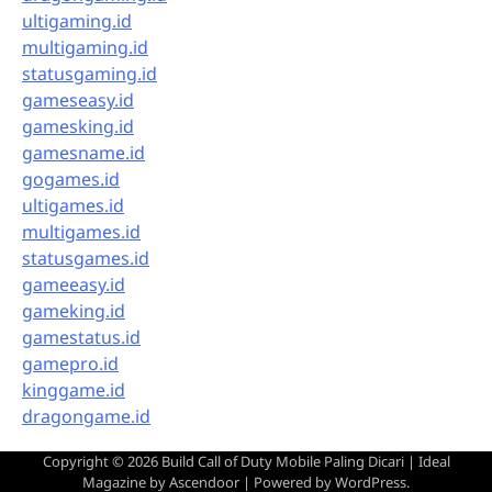
ultigaming.id
multigaming.id
statusgaming.id
gameseasy.id
gamesking.id
gamesname.id
gogames.id
ultigames.id
multigames.id
statusgames.id
gameeasy.id
gameking.id
gamestatus.id
gamepro.id
kinggame.id
dragongame.id
Copyright © 2026
Build Call of Duty Mobile Paling Dicari
| Ideal
Magazine by
Ascendoor
| Powered by
WordPress
.