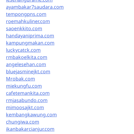
ayambakar7saudara.com
tempongpns.com
roemahkuliner.com
saoenkkito.com
handayaniprima.com
kampungmakan.com
luckycatck.com
rmbakoelkita.com
angelesehan.com
bluejasminejkt.com
Mrobak.com
miekungfu.com
cafetemankita.com
rmjasabundo.com
mimoosajkt.com
kembangkawung.com
chungiwa.com
ikanbakarcianjur.com