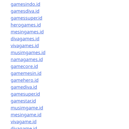
gamesindo.id
gamesdiva.id
gamessuper.id
herogames.id
mesingames.id
divagames.id
vivagames.id
musimgames.id
namagames.id
gamecore.id
gamemesin.id
gamehero.id
gamediva.id
gamesuper.id
gamestar.id
musimgame.id
mesingame.id
vivagame.id
divagame.id