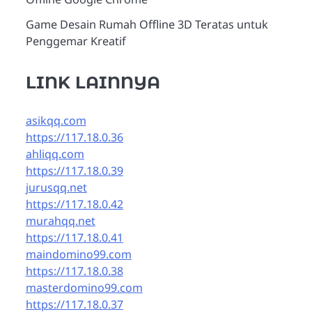
Game Desain Rumah Offline 3D Teratas untuk
Penggemar Kreatif
LINK LAINNYA
asikqq.com
https://117.18.0.36
ahliqq.com
https://117.18.0.39
jurusqq.net
https://117.18.0.42
murahqq.net
https://117.18.0.41
maindomino99.com
https://117.18.0.38
masterdomino99.com
https://117.18.0.37