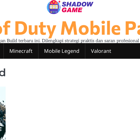
of Duty Mobile P
an Build terbaru ini. Dilengkapi strategi praktis dan saran profesion
Minecraft
Mobile Legend
Valorant
d