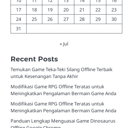
10
11
12
13
14
15
16
17
18
19
20
21
22
23
24
25
26
27
28
29
30
31
« Jul
Recent Posts
Temukan Game Teka-Teki Silang Offline Terbaik
untuk Kesenangan Tanpa Akhir
Modifikasi Game RPG Offline Teratas untuk
Meningkatkan Pengalaman Bermain Game Anda
Modifikasi Game RPG Offline Teratas untuk
Meningkatkan Pengalaman Bermain Game Anda
Panduan Lengkap Menguasai Game Dinosaurus
Offline Google Chrome